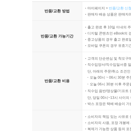
※ 상품 설명에 반품/교환과 관련한 안내가 있는경우 아래 
마이페이지 >
반품/교환 신청
반품/교환 방법
판매자 배송 상품은 판매자와
출고 완료 후 10일 이내의 
디지털 콘텐츠인 eBook의 
반품/교환 가능기간
중고상품의 경우 출고 완료일
모바일 쿠폰의 경우 유효기간(
고객의 단순변심 및 착오구
직수입양서/직수입일서중 일
단, 아래의 주문/취소 조건인
오늘 00시 ~ 06시 30분 
반품/교환 비용
오늘 06시 30분 이후 주문
직수입 음반/영상물/기프트 
단, 당일 00시~13시 사이
박스 포장은 택배 배송이 가
소비자의 책임 있는 사유로 
소비자의 사용, 포장 개봉에 