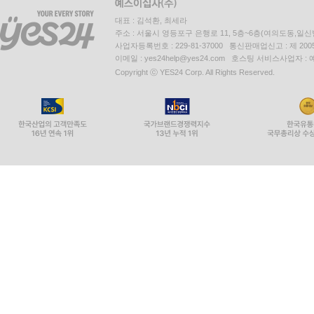
대표 : 김석환, 최세라
주소 : 서울시 영등포구 은행로 11, 5층~6층(여의도동,일신
사업자등록번호 : 229-81-37000 통신판매업신고 : 제 200
이메일 : yes24help@yes24.com 호스팅 서비스사업자 :
Copyright ⓒ YES24 Corp. All Rights Reserved.