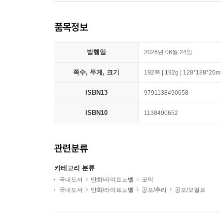
품목정보
발행일
2026년 06월 24일
쪽수, 무게, 크기
192쪽 | 192g | 128*188*20
ISBN13
9791138490658
ISBN10
1138490652
관련분류
카테고리 분류
국내도서
만화/라이트노벨
코믹
국내도서
만화/라이트노벨
공포/추리
공포/오컬트