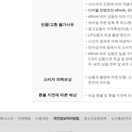
복제가 가능한 상품 등의 포장을 
소비자의 요청에 따라 개별
디지털 컨텐츠인 eBook, 
eBook 대여 상품은 대여 기
모바일 쿠폰 등록 후 취소/환
반품/교환 불가사유
중고상품이 구매확정(자동 
LP상품의 재생 불량 원인이 기
시간의 경과에 의해 재판매가
전자상거래 등에서의 소비자
eBook 세트 상품은 일괄 
1개의 상품으로 취급 및 판매
우, 세트 상품 전부 및 세트
상품의 불량에 의한 반품, 교
소비자 피해보상
준하여 처리됨
환불 지연에 따른 배상
대금 환불 및 환불 지연에 
회사소개
인재채용
이용약관
개인정보처리방침
청소년보호정책
도서홍보안내