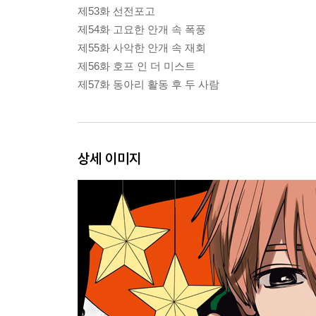
제53화 선전포고
제54화 고요한 안개 속 폭풍
제55화 사악한 안개 속 재회
제56화 호프 인 더 미스트
제57화 동아리 활동 후 두 사람
상세 이미지