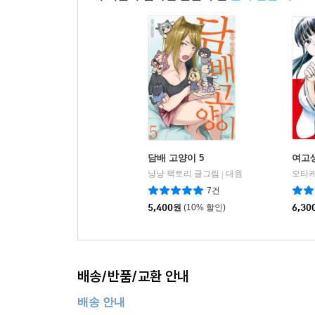
이 책을 구입하신 분들이 산
분야 연관 책
담배 고양이 5
여고생
냥냥 팩토리 글그림
대원
|
7건
5,400
원
(10% 할인)
6,30
배송/반품/교환 안내