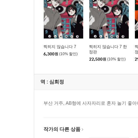
찍히지 않습니다 7
찍히지 않습니다 7 한
찍
정판
6,300
원
(10% 할인)
22,500
원
(10% 할인)
2
역 :
심희정
부산 거주, AB형에 사자자리로 혼자 놀기 좋
작가의 다른 상품