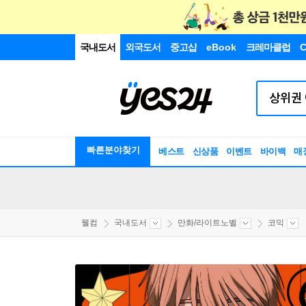
국내도서
외국도서
중고샵
eBook
크레마클럽
C
빠른분야찾기
베스트
신상품
이벤트
바이백
매
웰컴
국내도서
만화/라이트노벨
코믹