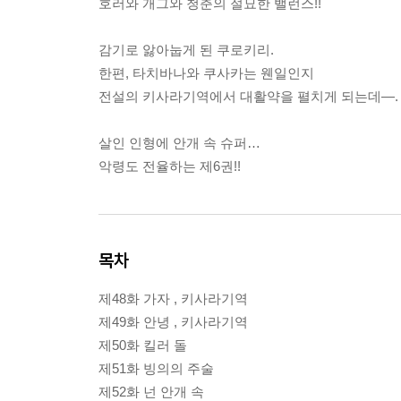
호러와 개그와 청춘의 절묘한 밸런스!!
감기로 앓아눕게 된 쿠로키리.
한편, 타치바나와 쿠사카는 웬일인지
전설의 키사라기역에서 대활약을 펼치게 되는데—.
살인 인형에 안개 속 슈퍼…
악령도 전율하는 제6권!!
목차
제48화 가자 , 키사라기역
제49화 안녕 , 키사라기역
제50화 킬러 돌
제51화 빙의의 주술
제52화 넌 안개 속