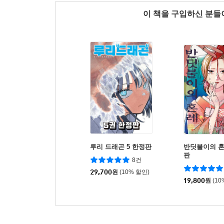
이 책을 구입하신 분
루리 드래곤 5 한정판
반딧불이의 혼
판
8건
29,700
원
(10% 할인)
19,800
원
(10