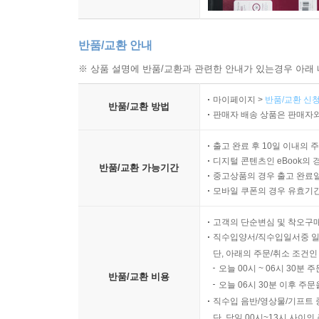
반품/교환 안내
※ 상품 설명에 반품/교환과 관련한 안내가 있는경우 아래 
마이페이지 >
반품/교환 신청
반품/교환 방법
판매자 배송 상품은 판매자와
출고 완료 후 10일 이내의 
디지털 콘텐츠인 eBook의 
반품/교환 가능기간
중고상품의 경우 출고 완료일
모바일 쿠폰의 경우 유효기간(
고객의 단순변심 및 착오구
직수입양서/직수입일서중 일
단, 아래의 주문/취소 조건인
오늘 00시 ~ 06시 30분 
반품/교환 비용
오늘 06시 30분 이후 주문
직수입 음반/영상물/기프트 
단, 당일 00시~13시 사이