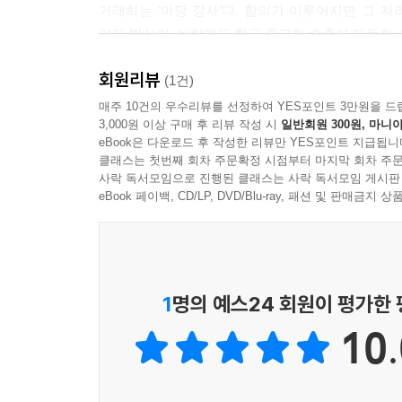
거래하는 ‘마당 장사’다. 합의가 이루어지면 그 
시피 하던 차량 일부는 결국 해체되어 부품용으로 
거래 방식이, 놀랍게도 한국 중고차 수출이 태동한
--- 「중고차 수출 환경, 흐름 파악하기」 중에서
저자는 이 독특한 거래 방식이 한국 중고차 수출
회원리뷰
들어오는 바이어, 아랍어 간판이 즐비한 단지, 30
(1건)
중국 정부는 2026년 1월 1일부터(일부 지역 2025
시장의 본질이 숨어 있다.
매주 10건의 우수리뷰를 선정하여 YES포인트 3만원을 드
S 보증 확인서)’를 제출하도록 의무화했다. 제조사 
3,000원 이상 구매 후 리뷰 작성 시
일반회원 300원, 마니아
로 신차 메이커들이 주요 해외 국가에 A/S 네트워
eBook은 다운로드 후 작성한 리뷰만 YES포인트 지급됩니
중고차 수출 30년의 역사는 곧 전쟁의 역사였다
모가 결정될 것으로 예상된다. 일반적으로 신차 메이
클래스는 첫번째 회차 주문확정 시점부터 마지막 회차 주문
저자는 1998년 태동기부터 2025년 활성화기까
사락 독서모임으로 진행된 클래스는 사락 독서모임 게시판
려하면 중국의 중고차 수출 대수가 단기적으로 상당
수출이 40만, 60만, 80만 대의 벽을 차례로 넘어
eBook 페이백, CD/LP, DVD/Blu-ray, 패션 및 판매금
--- 「중고차 수출 환경, 흐름 파악하기」 중에서
우크라이나 전쟁… 전쟁의 발발과 지속, 종식이 인
누군가의 삶이 무너진 자리에서 또 다른 시장이 열리
중고차 수출은 중고차를 해외로 판매하여 내보내는 사
감상으로 흐리지 않고, 전쟁이라는 변수가 시장을
외국에서의 생활이나 근무 경험을 바탕으로 이 시장
읽어내는 대목이다.
1
명의 예스24 회원이 평가한
없지만, 한국 중고차 수출 시장의 구조와 운영 실
필요하고 중요한 능력은 상품 중고차 매입 능력이다.
10.
사고파는 기술을 넘어 시장을 읽는 안목으로
면서, 필요한 물량만큼, 제대로 매입하는 능력이 필
중고차 수출업의 성패는 좋은 차를 고르고 매입하
하나 터득해서 갖추어나가야 한다.
바뀌었다고 잘라 말한다. 정작 사업자를 시험에 들
--- 「중고차 수출 실무, 처음부터 끝까지」 중에서