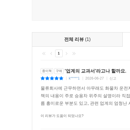
가능한지를 아는 것이 핵심이며, 자금과 사업 규모에
나아가 시장을 흔드는 외부 변수에 대한 진단도 
중고차 수출업은 자유 업종이다. 기본적으로 진입에 
길을 열었듯, 국제 정세의 변화는 한순간에 수출 지
수익을 유지하는 것은 쉽지가 않다. 사실은 알아야 
떠오른다. 저자는 이러한 격변 속에서 흔들리지 않
가급적 먼저 시장에 진입해서 사업하고 있는 동종 
을 꿈꾸는 사람들은 대체로 ‘영업도 잘 못하는데 어
어깨너머의 시대를 끝내는 한 권
전체 리뷰
(1)
걱정을 많이 한다. 순서가 바뀌었다. 어떻게 차를 
저자가 말하려는 것은 단순한 실무 요령의 전수가 
필요한 만큼 살 수 있는 능력을 어떻게 갖출 것인가
1
길러주는 것이다. 매입과 말소, 통관과 정산이라는
맨 처음 시작의 형태를 잘 정해야 한다. 무리하거
방식으로 귀동냥하며 일을 익혀야 했던 이들에게, 이
다. 처음부터 매출과 수익에 급급하다 보면 자칫 더
진입은 누구에게나 열려 있지만, 오래 살아남는 
'업계의 교과서'라고나 할까요.
종이책
구매
--- 「중고차 수출 실무, 처음부터 끝까지」 중에서
수출이라는 거대한 시장이 비로소 갖게 된 첫 안내서라
k*****1
2026-06-27
신고
|
|
|
산업의 빈자리를 채우는 일은 더욱 드물다.
국내 중고차 수출 업체 입장에서는 외국인 사업자
물류회사에 근무하면서 아무래도 화물차 운전자
기타 해외로 수출하는 형태를 불만스러워한다. 최
책의 내용이 주로 승용차 위주의 설명이라 직접
각한다. 수출용 매입을 하면서 그에 따른 매입 부
름 흥미로운 부분도 있고, 관련 업계의 엄청난 시
취지가 아닐 텐데 결과적으로 외국인들이 매입 부가세
이 리뷰가 도움이 되었나요?
가 나서서 외국인 명의의 중고차 수출업 등록이나 
종인 수출 업종에 대해 임의로 사업자 등록을 막는 