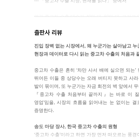
6. 현장의 목소리: 사업자들이 겪는 어려움
--- 「중고차 수출 시장, 현재를 읽다」 중에서
안정적 사업장의 부재 | 항상 불안한 매입 경쟁 | 
연간 중고차 수출 대수가 40만 대, 60만 대, 그리고
부록
전쟁이라 할 수 있다. 전쟁의 발발, 지속 혹은 종
출판사 리뷰
1. 주요 국가 연도별 차종(차급)별 수출 통계
되었고 그러한 중고차 수요가 결국 한국 중고차의 대
2. 중고차 수출 관련 주요 통계
이나 전쟁이다. 2000년대 초반의 미국-이라크 전
진입 장벽 없는 시장에서, 왜 누군가는 살아남고 
차군·차급별 HS 코드 | 한국 중고차 수출 현황 | 일
--- 「중고차 수출 시장, 현재를 읽다」 중에서
현장과 데이터로 다시 읽는 중고차 수출의 처음과 
중고차 수입 규제의 첫 번째 목적은 자국 내 자동차
중고차 수출은 흔히 ‘차만 사서 배에 실으면 되는’
을 제한하는데, 이는 중고차의 단순 수입·유통과 달
뛰어든 이들 중 상당수는 오래 버티지 못하고 사라
과 유통 단계만 존재하는 반면 신차는 제조부터 애프
발이 묶이며, 또 누군가는 자금 회전의 벽 앞에서 
--- 「중고차 수출 환경, 흐름 파악하기」 중에서
『중고차 수출 처음부터 끝까지』는 바로 이 질문
영업’임을, 시장의 흐름을 읽어내는 눈 없이는 결코
해당 차량의 수출 길이 갑자기 막히면서 당시 한국 
증명한다.
라크 현지 중고차 수입 업체들 역시 큰 손실을 피할 
및 선적을 강행한 업체들도 적지 않아 피해가 더욱 
송도 마당 장사, 한국 중고차 수출의 원형
시행되었기 때문에 당시 한국의 수출 업체와 현지 수
‘중고차 수출’이라고 하면 가장 먼저 떠오르는 풍경
부는 요르단 내수용으로 할인 판매되었고 제3국(수단