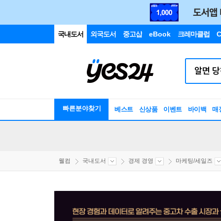
국내도서
외국도서
중고샵
eBook
크레마클럽
C
빠른분야찾기
베스트
신상품
이벤트
바이백
매
웰컴
국내도서
경제 경영
마케팅/세일즈