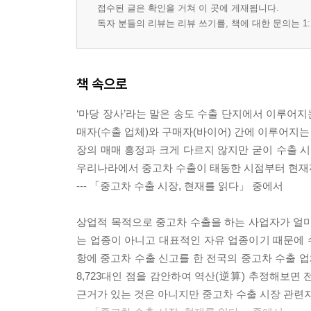
접수된 글은 확인을 거쳐 이 곳에 게재됩니다.
3장 중고차 수출 실무, 처음부터 끝까지
독자 분들의 리뷰는 리뷰 쓰기를, 책에 대한 문의는 1:
1. 흐름 파악하기
좋은 차 고르기, 매입 | 팔릴 수 있게, 정비 상품화
읽는 힘, 정보와 네트워크
책 속으로
2. 바이어를 부르는 수출 마케팅
중고차 수출 마케팅이란? | 현장에서 배우는 마케팅
‘마당 장사’라는 말은 송도 수출 단지에서 이루어지는
3. 꼭 알아야 할 서식과 서류
매자(수출 업체)와 구매자(바이어) 간에 이루어지는
매입과 말소 단계 | 계약부터 통관까지 | 해상·운송 
장의 매매 흥정과 크게 다르지 않지만 굳이 수출 시장의 격
4. 초보 사업자가 꼭 알아야 할 것
우리나라에서 중고차 수출이 태동한 시점부터 현재까지 계
--- 「중고차 수출 시장, 현재를 읽다」 중에서
4장 중고차 수출 사업, 현장 속으로
1. 어떻게 시작할 것인가?
상업적 목적으로 중고차 수출을 하는 사업자가 얼마
2. 백인백색 입문 동기
는 업종이 아니고 대표적인 자유 업종이기 때문에 수
3. 무엇을, 어떻게 배울까?
항에 중고차 수출 신고를 한 전국의 중고차 수출 업체는 
4. 사업의 크기를 결정하는 자금 구조
8,723대인 점을 감안하여 역산(逆算) 추정해보면 
5. 어디서 시작할 것인가
근거가 있는 것은 아니지만 중고차 수출 시장 관련자