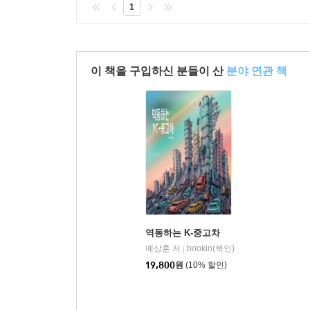
1
이 책을 구입하신 분들이 산
분야 연관 책
역동하는 K-중고차
예상훈 저
bookin(북인)
|
19,800
원
(10% 할인)