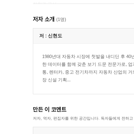
지침과 고시
5. 한국 중고차 수출의 어제와 오늘
저자 소개
태동기(1998년 이전) | 성장기(1998~2010년) | 도약
(1명)
6. 세계 시장이 찾는 한국 차
HS 코드로 본 수출 순위 | 수출 말소 기준으로 본 
저 :
신현도
7. 다양한 수출 업체
대기업형 사업체와 계열사 | 중견 기업형 사업체 | 
1980년대 자동차 시장에 첫발을 내디딘 후 4
한 데이터를 함께 갖춘 보기 드문 전문가로, 업
2장 중고차 수출 환경, 흐름 파악하기
통, 렌터카, 중고 전기차까지 자동차 산업의 
1. 나라마다 다른 수입 규제 들여다보기
장 신설 기획...
수입 규제, 어떻게 이해할까? | 규제 뒤에 숨은 이유
2. 한국 중고차의 강점과 약점
세계 시장에서 통하는 이유 | 넘어야 할 과제
3. 주요 경쟁 국가
만든 이 코멘트
가장 강력한 경쟁자, 일본 | 대형 시장, 미국의 수출
저자, 역자, 편집자를 위한 공간입니다. 독자들에게 전하고
4. 시장을 흔드는 외부의 변수
수익을 좌우하는 환율 | 수출을 좌우하는 물류의 흐름