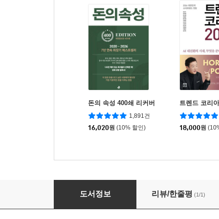
돈의 속성 400쇄 리커버
트렌드 코리아 
1,891건
16,020
원
(10% 할인)
18,000
원
(10
중고차 수출 처음부터 끝까지
도서정보
리뷰/한줄평
(1/1)