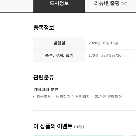
Homes & Gardens UK (월간) : 2026년 07월
도서정보
리뷰/한줄평
(0/0)
품목정보
발행일
2026년 07월 15일
쪽수, 무게, 크기
170쪽 | 229*288*20mm
관련분류
카테고리 분류
외국도서
해외잡지
서양잡지
홈/가든 인테리어
이 상품의 이벤트
(5개)