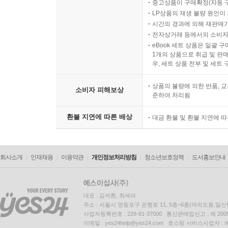
중고상품이 구매확정(자동 
LP상품의 재생 불량 원인이 기
시간의 경과에 의해 재판매가
전자상거래 등에서의 소비자
eBook 세트 상품은 일괄 
1개의 상품으로 취급 및 판매
우, 세트 상품 전부 및 세트
상품의 불량에 의한 반품, 교
소비자 피해보상
준하여 처리됨
환불 지연에 따른 배상
대금 환불 및 환불 지연에 
회사소개
인재채용
이용약관
개인정보처리방침
청소년보호정책
도서홍보안내
대표 : 김석환, 최세라
주소 : 서울시 영등포구 은행로 11, 5층~6층(여의도동,일신
사업자등록번호 : 229-81-37000 통신판매업신고 : 제 200
이메일 : yes24help@yes24.com 호스팅 서비스사업자 :