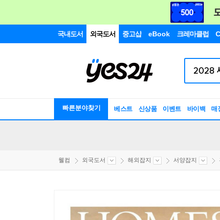
국내도서
외국도서
중고샵
eBook
크레마클럽
C
빠른분야찾기
베스트
신상품
이벤트
바이백
매
웰컴
외국도서
해외잡지
서양잡지