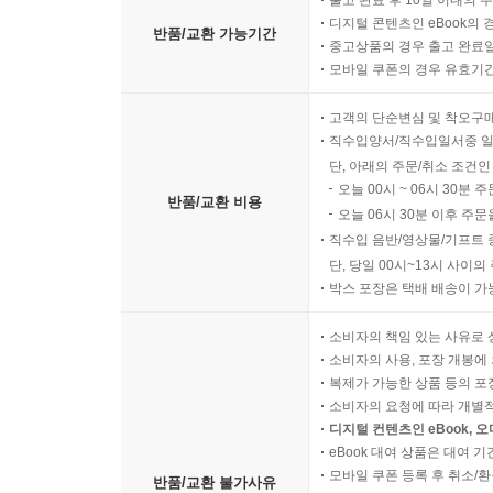
출고 완료 후 10일 이내의 
디지털 콘텐츠인 eBook의 
반품/교환 가능기간
중고상품의 경우 출고 완료일
모바일 쿠폰의 경우 유효기간(
고객의 단순변심 및 착오구
직수입양서/직수입일서중 일
단, 아래의 주문/취소 조건인
오늘 00시 ~ 06시 30분 
반품/교환 비용
오늘 06시 30분 이후 주문
직수입 음반/영상물/기프트 
단, 당일 00시~13시 사이
박스 포장은 택배 배송이 가
소비자의 책임 있는 사유로 
소비자의 사용, 포장 개봉에 
복제가 가능한 상품 등의 포장을 
소비자의 요청에 따라 개별
디지털 컨텐츠인 eBook, 
eBook 대여 상품은 대여 기
모바일 쿠폰 등록 후 취소/환
반품/교환 불가사유