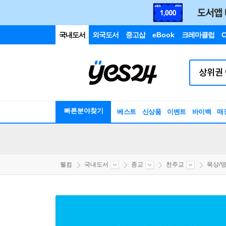
국내도서
외국도서
중고샵
eBook
크레마클럽
C
빠른분야찾기
베스트
신상품
이벤트
바이백
매
웰컴
국내도서
종교
천주교
묵상/