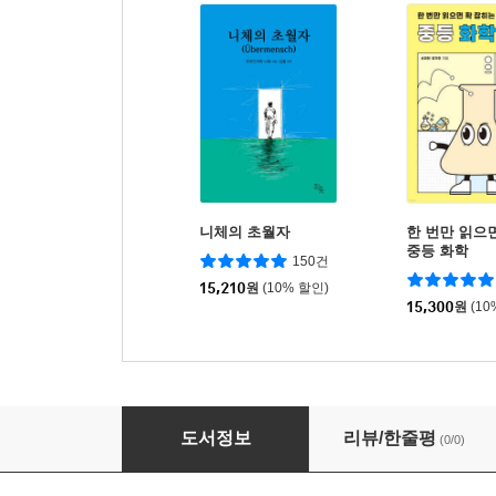
니체의 초월자
한 번만 읽으
중등 화학
150건
15,210
원
(10% 할인)
15,300
원
(10
일어나 가자!
도서정보
리뷰/한줄평
(0/0)