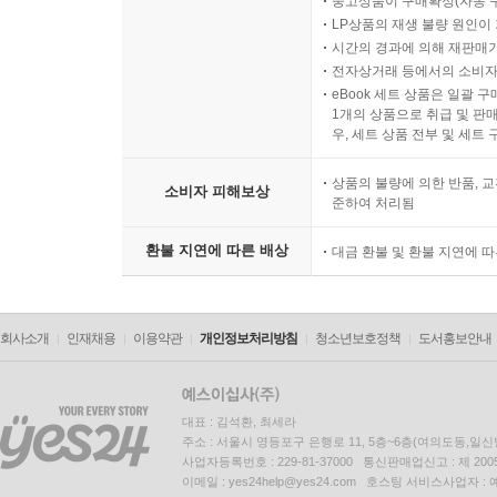
중고상품이 구매확정(자동 
LP상품의 재생 불량 원인이 기
시간의 경과에 의해 재판매가
전자상거래 등에서의 소비자
eBook 세트 상품은 일괄 
1개의 상품으로 취급 및 판매
우, 세트 상품 전부 및 세트
상품의 불량에 의한 반품, 교
소비자 피해보상
준하여 처리됨
환불 지연에 따른 배상
대금 환불 및 환불 지연에 
회사소개
인재채용
이용약관
개인정보처리방침
청소년보호정책
도서홍보안내
대표 : 김석환, 최세라
주소 : 서울시 영등포구 은행로 11, 5층~6층(여의도동,일신
사업자등록번호 : 229-81-37000 통신판매업신고 : 제 200
이메일 : yes24help@yes24.com 호스팅 서비스사업자 :