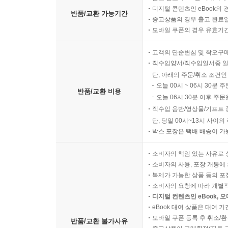
디지털 콘텐츠인 eBook의 
반품/교환 가능기간
중고상품의 경우 출고 완료일
모바일 쿠폰의 경우 유효기간(
고객의 단순변심 및 착오구
직수입양서/직수입일서중 일
단, 아래의 주문/취소 조건인
오늘 00시 ~ 06시 30분 
반품/교환 비용
오늘 06시 30분 이후 주문
직수입 음반/영상물/기프트 
단, 당일 00시~13시 사이
박스 포장은 택배 배송이 가
소비자의 책임 있는 사유로 
소비자의 사용, 포장 개봉에 
복제가 가능한 상품 등의 포장을 
소비자의 요청에 따라 개별
디지털 컨텐츠인 eBook, 
eBook 대여 상품은 대여 기
모바일 쿠폰 등록 후 취소/환
반품/교환 불가사유