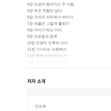
4장 조금씩 멀어지는 두 사람
5장 부모 역할만 남다
6장 각자의 자리에서 버티다
7장 세월은 그렇게 흘렀다
8장 아이가 떠난 자리
9장 외로움과 침묵
10장 인생의 오후에 서다
11장 기다리는 사랑에서
12장 함께 늙어간다는 것
13장 애틋함이 찾아오다
14장 그의 삶을 이해하다
15장 처음으로 건넨 말
저자 소개
16장 서로의 마음을 듣다
17장 사랑을 다시 배우다
18장 내 뼈 중의 뼈
19장 돕는 배필의 참 의미
안순옥
20장 아내에서 동반자로