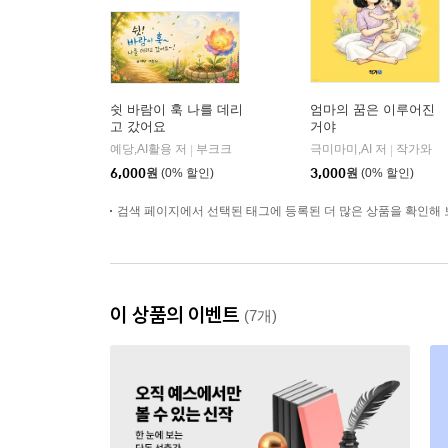
쉿 바람이 훅 나를 데리
엄마의 꿈은 이루어진
고 갔어요
거야
예당,AI활용 저
부크크
극미마미,AI 저
작가와
|
|
6,000
원
(0% 할인)
3,000
원
(0% 할인)
검색 페이지에서 선택된 태그에 등록된 더 많은 상품을 확인해 
이 상품의 이벤트
(7개)