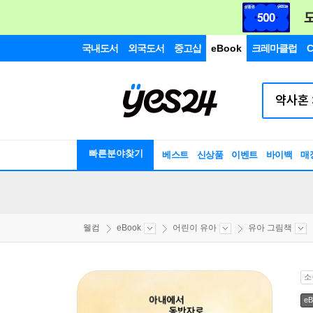
국내도서
외국도서
중고샵
eBook
크레마클럽
C
빠른분야찾기
베스트
신상품
이벤트
바이백
매
웰컴
eBook
어린이 유아
유아 그림책
소
eB