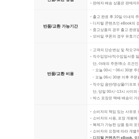
판매자 배송 상품은 판매자와
출고 완료 후 10일 이내의 
디지털 콘텐츠인 eBook의 
반품/교환 가능기간
중고상품의 경우 출고 완료일
모바일 쿠폰의 경우 유효기간(
고객의 단순변심 및 착오구
직수입양서/직수입일서중 일
단, 아래의 주문/취소 조건인
오늘 00시 ~ 06시 30분 
반품/교환 비용
오늘 06시 30분 이후 주문
직수입 음반/영상물/기프트 
단, 당일 00시~13시 사이
박스 포장은 택배 배송이 가
소비자의 책임 있는 사유로 
소비자의 사용, 포장 개봉에 
복제가 가능한 상품 등의 포장을 
소비자의 요청에 따라 개별
디지털 컨텐츠인 eBook, 