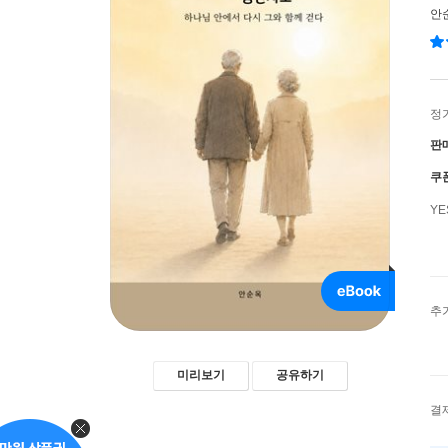
안
정
판
쿠
Y
추
미리보기
공유하기
결