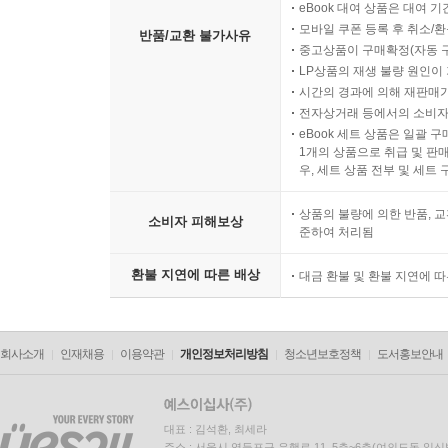
eBook 대여 상품은 대여 기
모바일 쿠폰 등록 후 취소/환
반품/교환 불가사유
중고상품이 구매확정(자동 
LP상품의 재생 불량 원인이 기
시간의 경과에 의해 재판매가
전자상거래 등에서의 소비자
eBook 세트 상품은 일괄 
1개의 상품으로 취급 및 판매
우, 세트 상품 전부 및 세트
상품의 불량에 의한 반품, 교
소비자 피해보상
준하여 처리됨
환불 지연에 따른 배상
대금 환불 및 환불 지연에 
회사소개
인재채용
이용약관
개인정보처리방침
청소년보호정책
도서홍보안내
대표 : 김석환, 최세라
주소 : 서울시 영등포구 은행로 11, 5층~6층(여의도동,일신