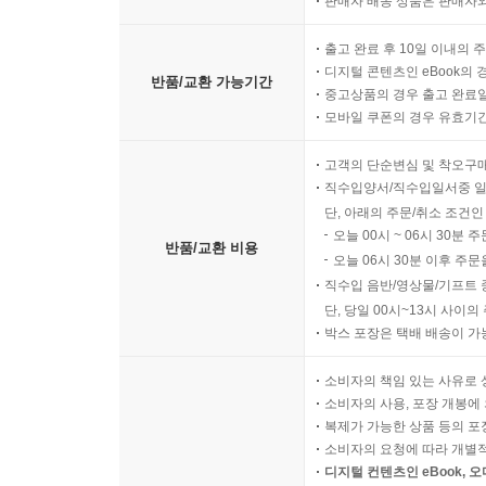
판매자 배송 상품은 판매자와
출고 완료 후 10일 이내의 
디지털 콘텐츠인 eBook의 
반품/교환 가능기간
중고상품의 경우 출고 완료일
모바일 쿠폰의 경우 유효기간(
고객의 단순변심 및 착오구
직수입양서/직수입일서중 일
단, 아래의 주문/취소 조건인
오늘 00시 ~ 06시 30분 
반품/교환 비용
오늘 06시 30분 이후 주문
직수입 음반/영상물/기프트 
단, 당일 00시~13시 사이
박스 포장은 택배 배송이 가
소비자의 책임 있는 사유로 
소비자의 사용, 포장 개봉에 
복제가 가능한 상품 등의 포장을 
소비자의 요청에 따라 개별
디지털 컨텐츠인 eBook, 