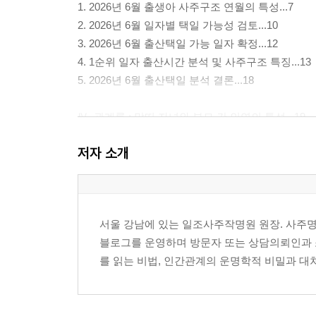
1. 2026년 6월 출생아 사주구조 연월의 특성...7
2. 2026년 6월 일자별 택일 가능성 검토...10
3. 2026년 6월 출산택일 가능 일자 확정...12
4. 1순위 일자 출산시간 분석 및 사주구조 특징...13
5. 2026년 6월 출산택일 분석 결론...18
Ⅳ. 관계론 : 말띠 자녀와 부모 간 인연의 특성...19
저자 소개
Ⅴ. 성격론 : 자녀의 기본 성격이나 성향의 특성...22
Ⅵ. 부부인연론 : 자녀 안정 위한 부부인연 문제...28
서울 강남에 있는 일조사주작명원 원장. 사주명리
Ⅶ. 풍수론 : 자녀 두침방향과 학업 시 공부방향...33
블로그를 운영하며 방문자 또는 상담의뢰인과 소통(
를 읽는 비법, 인간관계의 운명학적 비밀과 대처
Ⅷ. 작명론 : 자녀 이름에 따른 기운 발생의 조화...35
Ⅸ. 착의론 : 자녀의 운세에 유리한 옷 색깔...35