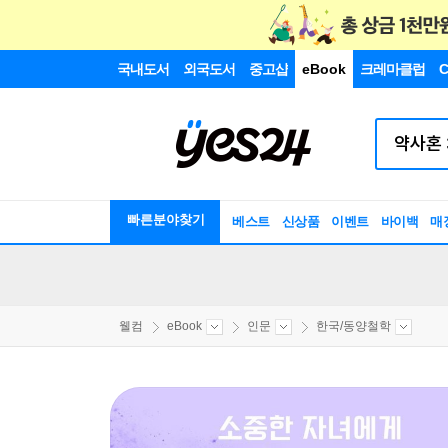
국내도서
외국도서
중고샵
eBook
크레마클럽
C
빠른분야찾기
베스트
신상품
이벤트
바이백
매
웰컴
eBook
인문
한국/동양철학