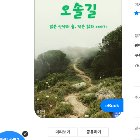
여
정
판
쿠
Y
추
결
미리보기
공유하기