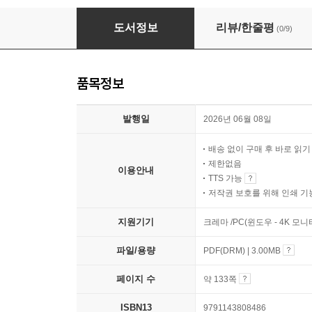
다섯 갈래 오솔길
도서정보
리뷰/한줄평
(0/9)
품목정보
발행일
2026년 06월 08일
배송 없이 구매 후 바로 읽
제한없음
이용안내
TTS 가능
저작권 보호를 위해 인쇄 기
지원기기
크레마 /PC(윈도우 - 4K 모
파일/용량
PDF(DRM) | 3.00MB
페이지 수
약 133쪽
ISBN13
9791143808486