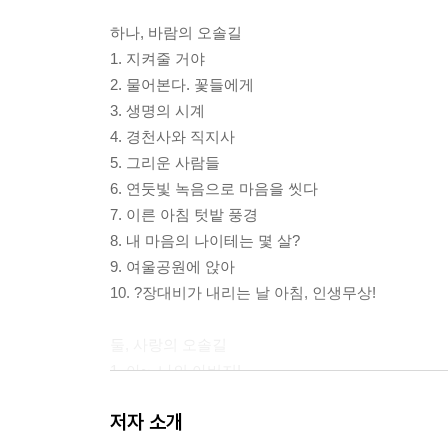
하나, 바람의 오솔길
1. 지켜줄 거야
2. 물어본다. 꽃들에게
3. 생명의 시계
4. 경천사와 직지사
5. 그리운 사람들
6. 연둣빛 녹음으로 마음을 씻다
7. 이른 아침 텃밭 풍경
8. 내 마음의 나이테는 몇 살?
9. 여울공원에 앉아
10. ?장대비가 내리는 날 아침, 인생무상!
둘, 사랑의 오솔길
1. 아~, 나의 아버지!
2. 어머니, 당신의 평안을 기도합니다
저자 소개
3. 아무것도 할 수 없는 무력감 앞에서