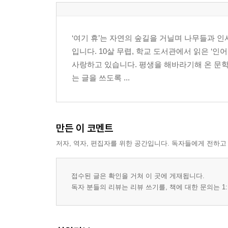
4. 큰오빠와 동생
5. 팔불출, 남편 자랑
6. 아름다운 거리두기는 언제쯤?
‘여기 휴’는 자연의 숲길을 거닐며 나무들과 
7. 사랑하는 아들에게
입니다. 10살 무렵, 학교 도서관에서 읽은 ‘
8. 망미동 형님
사랑하고 있습니다. 평생을 해바라기해 온 문학
9. 마지막 인사
는 글을 쓰도록 ...
10. 부모로 살아간다는 것은?
셋, 소명의 오솔길
1. 감꽃 목걸이
만든 이 코멘트
2. 얼마나 답답하면!
저자, 역자, 편집자를 위한 공간입니다. 독자들에게 전하고
3. 운동회 연습
4. 작두콩 사건
5. 못 말리는 아이들
접수된 글은 확인을 거쳐 이 곳에 게재됩니다.
6. 흐르는 강물처럼
독자 분들의 리뷰는 리뷰 쓰기를, 책에 대한 문의는 1:
7. 코로나 시기, 등교 개학 준비
8. 종합적 서비스를 제공해야 하는 교사
9. 일상이 주는 기쁨과 고단함