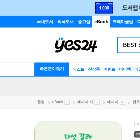
국내도서
외국도서
중고샵
eBook
크레마클럽
C
빠른분야찾기
베스트
신상품
이벤트
바이백
매
웰컴
eBook
에세이 시
에세이
한국
소
eB