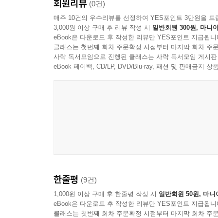
회원리뷰
(0건)
10. 선생님처럼 사랑하겠습니다
매주 10건의 우수리뷰를 선정하여 YES포인트 3만원을 드
3,000원 이상 구매 후 리뷰 작성 시
일반회원 300원, 마니아
넷, 지혜의 오솔길
eBook은 다운로드 후 작성한 리뷰만 YES포인트 지급됩니
클래스는 첫번째 회차 주문확정 시점부터 마지막 회차 주문
1. 진정한 천국이란?
사락 독서모임으로 진행된 클래스는 사락 독서모임 게시판
2. 예술의 최고 경지는 무욕
eBook 페이백, CD/LP, DVD/Blu-ray, 패션 및 판매금
3. 알 수 없는 그의 이름은, 운명
4. 삶은 모순이다
5. 바다에게 사랑과 포용을 배운다
6. 꺾을 수 없는 삶의 의지
7. 누구나 이방인이 아닐까?
8. 사랑의 양 날개
9. 내 인생은 나의 것
10. 절제의 기술
한줄평
(9건)
다섯, 영혼의 오솔길
1,000원 이상 구매 후 한줄평 작성 시
일반회원 50원, 마니
1. 15살 중학생의 기도(1981년 )
eBook은 다운로드 후 작성한 리뷰만 YES포인트 지급됩니
2. 17살 고등학생의 기도(1983년)
클래스는 첫번째 회차 주문확정 시점부터 마지막 회차 주문