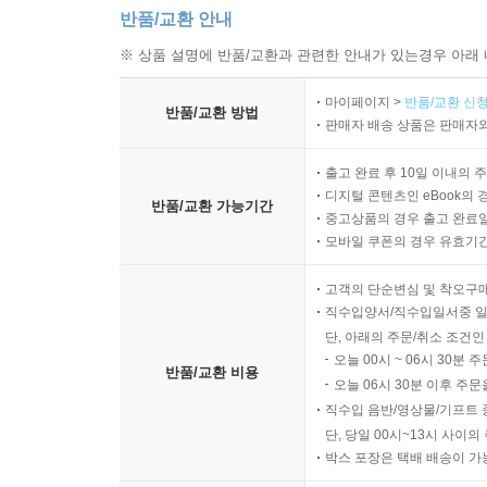
반품/교환 안내
※ 상품 설명에 반품/교환과 관련한 안내가 있는경우 아래 
마이페이지 >
반품/교환 신청
반품/교환 방법
판매자 배송 상품은 판매자와
출고 완료 후 10일 이내의 
디지털 콘텐츠인 eBook의 
반품/교환 가능기간
중고상품의 경우 출고 완료일
모바일 쿠폰의 경우 유효기간(
고객의 단순변심 및 착오구
직수입양서/직수입일서중 일
단, 아래의 주문/취소 조건인
오늘 00시 ~ 06시 30분 
반품/교환 비용
오늘 06시 30분 이후 주문
직수입 음반/영상물/기프트 
단, 당일 00시~13시 사이
박스 포장은 택배 배송이 가