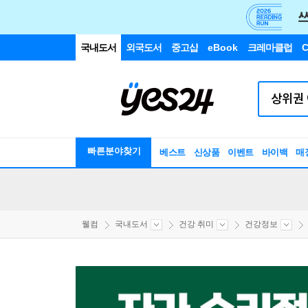
국내도서
외국도서
중고샵
eBook
크레마클럽
C
빠른분야찾기
베스트
신상품
이벤트
바이백
매
웰컴
국내도서
건강 취미
건강정보