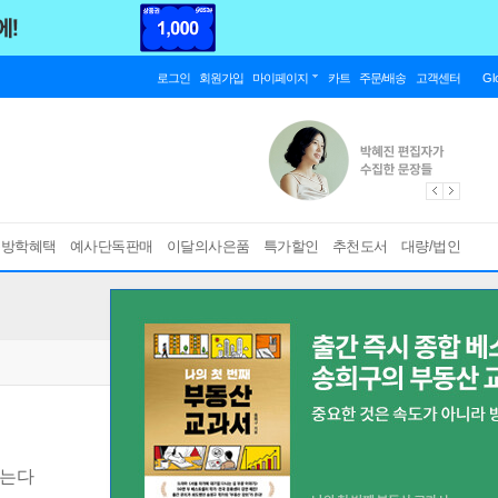
로그인
회원가입
마이페이지
카트
주문/배송
고객센터
Gl
름방학혜택
예사단독판매
이달의사은품
특가할인
추천도서
대량/법인
않는다