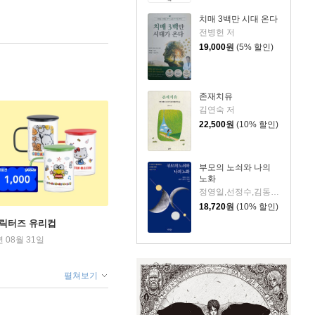
치매 3백만 시대 온다
전병헌 저
19,000
원
(5% 할인)
존재치유
김연숙 저
22,500
원
(10% 할인)
부모의 노쇠와 나의
노화
정영일,선정수,김동우,윤은선,최정연 저
18,720
원
(10% 할인)
캐릭터즈 유리컵
년 08월 31일
펼쳐보기