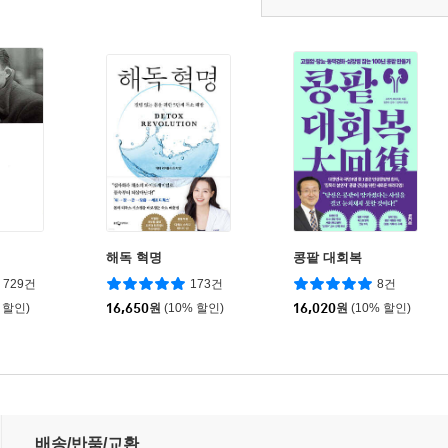
해독 혁명
콩팥 대회복
729건
173건
8건
 할인)
16,650
원
(10% 할인)
16,020
원
(10% 할인)
배송/반품/교환