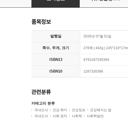
품목정보
발행일
2026년 07월 01일
쪽수, 무게, 크기
276쪽 | 442g | 145*210*17
ISBN13
9791187330394
ISBN10
1187330396
관련분류
카테고리 분류
국내도서
건강 취미
건강정보
건강해지는 법
국내도서
사회 정치
사회학
사회학일반