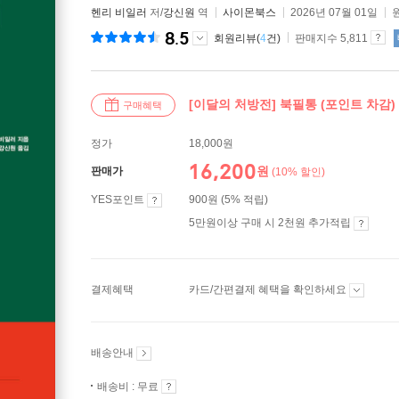
헨리 비일러
저/
강신원
역
사이몬북스
2026년 07월 01일
8.5
회원리뷰(
4
건)
판매지수 5,811
[이달의 처방전] 북필통 (포인트 차감)
구매혜택
정가
18,000원
16,200
원
판매가
(10% 할인)
YES포인트
900원 (5% 적립)
5만원이상 구매 시 2천원 추가적립
결제혜택
카드/간편결제 혜택을 확인하세요
배송안내
배송비 : 무료