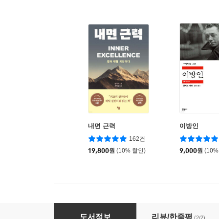
내면 근력
이방인
162건
19,800
원
(10% 할인)
9,000
원
(10%
자가 수리점
도서정보
리뷰/한줄평
(2/2)