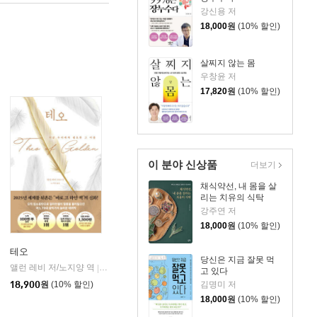
강신용 저
18,000
원
(10% 할인)
살찌지 않는 몸
우창윤 저
17,820
원
(10% 할인)
이 분야 신상품
더보기
채식약선, 내 몸을 살
리는 치유의 식탁
강주연 저
18,000
원
(10% 할인)
테오
당신은 지금 잘못 먹
앨런 레비 저/노지양 역
오팬하우스
|
고 있다
18,900
원
(10% 할인)
김명미 저
18,000
원
(10% 할인)