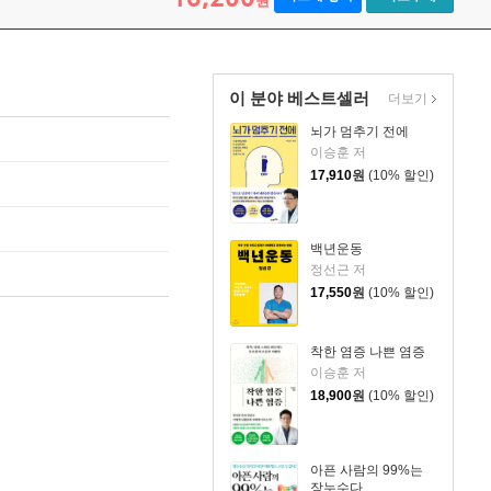
원
이 분야 베스트셀러
더보기
뇌가 멈추기 전에
이승훈 저
17,910
원
(10% 할인)
백년운동
정선근 저
17,550
원
(10% 할인)
착한 염증 나쁜 염증
이승훈 저
18,900
원
(10% 할인)
아픈 사람의 99%는
장누수다