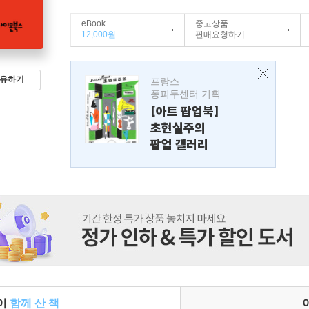
eBook
중고상품
12,000원
판매요청하기
유하기
프랑스
퐁피두센터 기획
[아트 팝업북]
초현실주의
팝업 갤러리
들이
함께 산 책