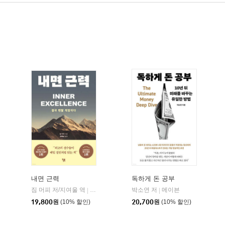
내면 근력
독하게 돈 공부
짐 머피 저/지여울 역
현대지성
윌북(willbook)
박소연 저
메이븐
|
|
|
19,800
원
(10% 할인)
20,700
원
(10% 할인)