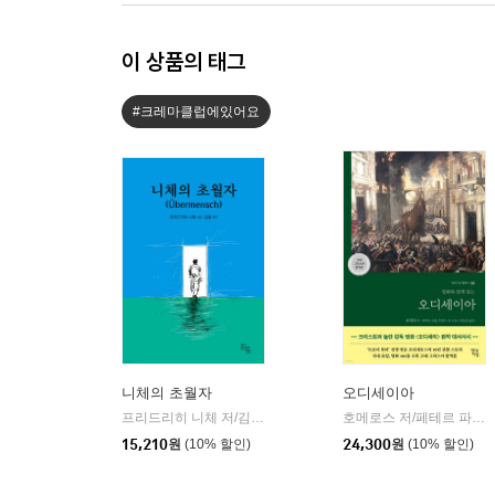
이 상품의 태그
#크레마클럽에있어요
니체의 초월자
오디세이아
프리드리히 니체 저/김철 편역
히읏
호메로스 저/페테르 파울 루벤스 그림/박문재 역
|
15,210
원
(10% 할인)
24,300
원
(10% 할인)