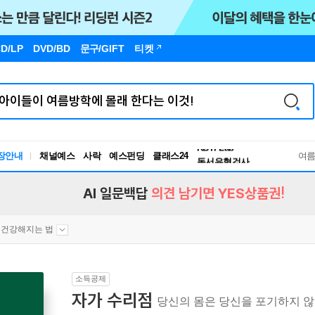
D/LP
DVD/BD
문구
/GIFT
티켓
장안내
채널예스
사락
예스펀딩
클래스24
독서유형검사
여
RBTI Lab
독서유형검사
AI 일문백답
의견 남기면 YES상품권!
건강해지는 법
소득공제
자가 수리점
당신의 몸은 당신을 포기하지 