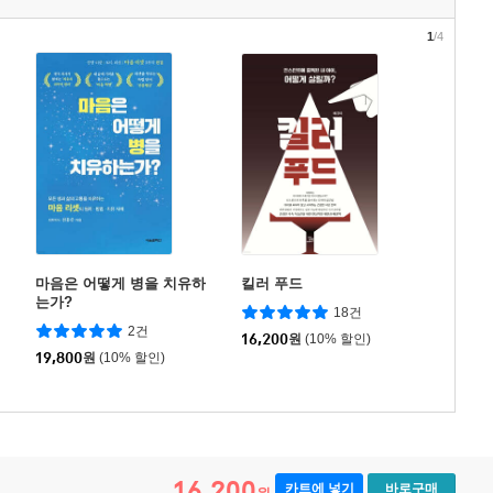
1
/4
마음은 어떻게 병을 치유하
킬러 푸드
는가?
18건
2건
16,200
원
(10% 할인)
19,800
원
(10% 할인)
16,200
카트에 넣기
바로구매