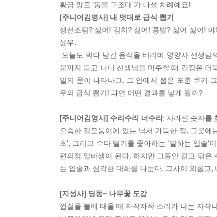
황금 망토 '동물 구조대'가 나설 차례예요!
[주니어김영사] 내 멋대로 급식 뽑기
생선조림? 싫어! 김치? 싫어! 콩밥? 싫어 싫어!
윤우.
오늘도 먹다 남긴 음식을 버리며 영양사 선생님의
문까지 듣고 나니 선생님을 마주할 때 긴장은 더욱
밀의 문이 나타나고, 그 안에서 뽑은 포춘 쿠키
우의 급식 뽑기! 과연 어떤 결과를 낳게 될까?
[주니어김영사] 수리수리 너수리
: 사라진 숫자를 
으슥한 길모퉁이에 있는 낙서 가득한 집. 그곳에는
초', 그리고 수다 떨기를 좋아하는 '말하는 입술'이
편의점 알바생이 된다. 하지만 그동안 갈고 닦은
는 입술과 심각한 대화를 나눈다. 그사이 외롭고,
[지성사] 딩동~ 나무꽃 도감
껍질을 불에 태울 때 자작자작 소리가 나는 자작