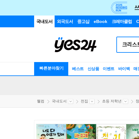
국내도서
외국도서
중고샵
eBook
크레마클럽
C
빠른분야찾기
베스트
신상품
이벤트
바이백
매
웰컴
국내도서
전집
초등 저학년