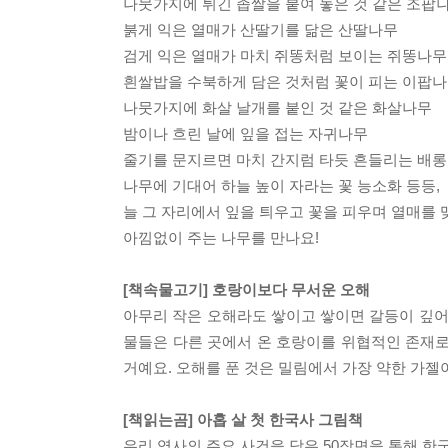
나뭇가지에 튀긴 좁쌀을 붙여 놓은 것 같은 조팝
붉게 익은 열매가 산딸기를 닮은 산딸나무
검게 익은 열매가 마치 쥐똥처럼 보이는 쥐똥나무
흰쌀밥을 수북하게 담은 것처럼 꽃이 피는 이팝
나뭇가지에 화살 날개를 붙인 것 같은 화살나무
밤이나 흐린 날에 잎을 접는 자귀나무
줄기를 문지르면 마치 간지럼 타듯 흔들리는 배
나무에 기대어 하늘 높이 자라는 꽃 능소화 등등,
늘 그 자리에서 잎을 틔우고 꽃을 피우며 열매를 
아낌없이 주는 나무를 만나요!
[책속물고기] 호랑이보다 무서운 오해
아무리 작은 오해라도 쌓이고 쌓이면 갈등이 깊어
물들은 다른 곳에서 온 호랑이를 위협적인 존재로
거예요. 오해를 푼 것은 밀림에서 가장 약한 가젤
[책읽는곰] 아홉 살 첫 한국사 그림책
우리 역사의 주요 사건을 담은 50장면을 통해 한