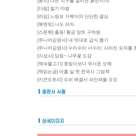
[뭉치] 나는 지구를 살리는 흙먼지야!
[다림] 절기 마법
[라임] 느림보 거북이의 단단한 결심
[북멘토] 나도 피자
[스푼북] 출동! 황금 망토 구하랑
[주니어김영사] 내 멋대로 급식 뽑기
[주니어김영사] 수리수리 너수리: 사라진 숫자를 
[지성사] 딩동~ 나무꽃 도감
[책속물고기] 호랑이보다 무서운 오해
[책읽는곰] 아홉 살 첫 한국사 그림책
[키큰도토리] 슈퍼 해결사 파인애플 요요