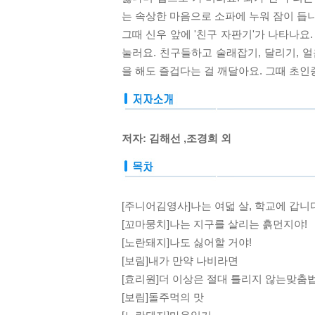
는 속상한 마음으로 소파에 누워 잠이 듭니
그때 신우 앞에 '친구 자판기'가 나타나요
눌러요. 친구들하고 술래잡기, 달리기, 
을 해도 즐겁다는 걸 깨달아요. 그때 초인
저자: 김해선 ,조경희 외
[주니어김영사]나는 여덟 살, 학교에 갑니
[꼬마뭉치]나는 지구를 살리는 흙먼지야!
[노란돼지]나도 싫어할 거야!
[보림]내가 만약 나비라면
[효리원]더 이상은 절대 틀리지 않는맞춤
[보림]돌주먹의 맛