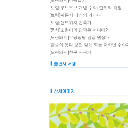
[노란돼지]마음일기
[보림]무브무브 개념 수학: 단위와 측정
[보림]뭐든지 나라의 가나다
[보림]샌드위치 건축가
[뭉치]소원이의 단짝은 어디에?
[노란돼지]우당탕탕 김장 원정대
[글송이]웃다 보면 알게 되는 저학년 수수
[노란돼지]친구 자판기