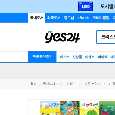
국내도서
외국도서
중고샵
eBook
크레마클럽
C
빠른분야찾기
베스트
신상품
이벤트
바이백
매
웰컴
국내도서
전집
초등 저학년