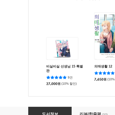
비실비실 선생님 15 특별
의매생활 12
판
9건
7,650
원
(10%
27,000
원
(10% 할인)
아싸인 내게 벌칙 게임으로 고백해 온 갸루가 아무
도서정보
리뷰/한줄평
(2/2)