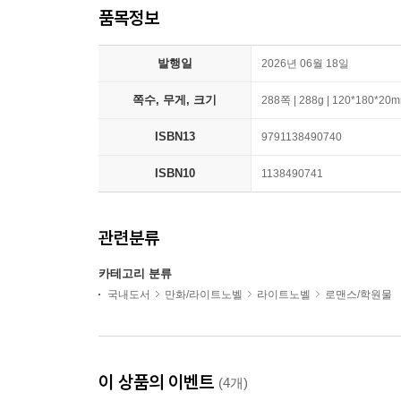
품목정보
발행일
2026년 06월 18일
쪽수, 무게, 크기
288쪽 | 288g | 120*180*20
ISBN13
9791138490740
ISBN10
1138490741
관련분류
카테고리 분류
국내도서
만화/라이트노벨
라이트노벨
로맨스/학원물
이 상품의 이벤트
(4개)