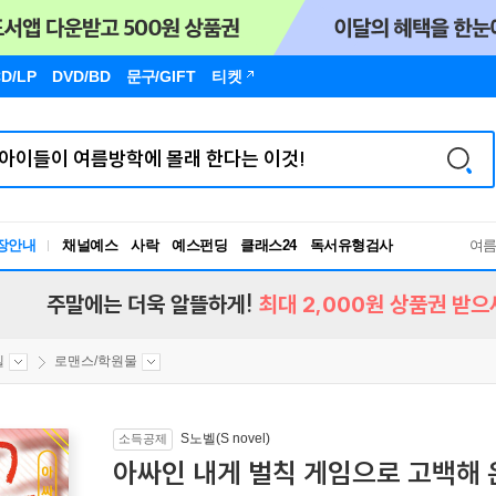
D/LP
DVD/BD
문구
/GIFT
티켓
장안내
채널예스
사락
예스펀딩
클래스24
독서유형검사
여
RBTI Lab
독서유형검사
주말에는 더욱 알뜰하게!
최대 2,000원 상품권 받으
벨
로맨스/학원물
S노벨(S novel)
소득공제
아싸인 내게 벌칙 게임으로 고백해 