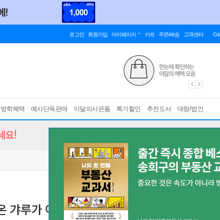
로그인
회원가입
마이페이지
카트
주문/배송
고객센터
Gl
름방학혜택
예사단독판매
이달의사은품
특가할인
추천도서
대량/법인
세요!
온 갸루가 아무리 봐도 나한테 반한 것 같다