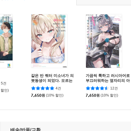
같은 반 쿼터 미소녀가 의
가끔씩 툭하고 러시아어로
붓동생이 되었다. 모르는
부끄러워하는 옆자리의 아
5건
사이에 꼬시고 있었다. 2
랴 양 11
4건
12건
 할인)
7,650
원
(10% 할인)
7,650
원
(10% 할인)
리 봐도 나한테 반한 것 같다 13
배송/반품/교환