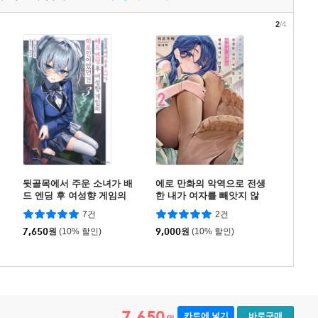
2
/4
뒷골목에서 주운 소녀가 배
에로 만화의 악역으로 전생
드 엔딩 후 여성향 게임의
한 내가 여자를 빼앗지 않
히로인이었던 건 3
고도 행복해지는 방법 2
7건
2건
7,650
원
(10% 할인)
9,000
원
(10% 할인)
7,650
카트에 넣기
바로구매