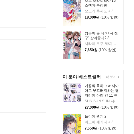
소드 오라토리아 16
소책자 특장판
오모리 후지노 저/하이무라 키요타카 그림/김민재 역
18,000
원
(10% 할인)
쌍둥이 둘 다 ‘여자 친
구’ 삼아줄래? 3
시라이 무쿠 저/치구사 미노리 그림/정대식 역
7,650
원
(10% 할인)
이 분야 베스트셀러
더보기
가끔씩 툭하고 러시아
어로 부끄러워하는 옆
자리의 아랴 양 11 특
별판
SUN SUN SUN 저/모모코 그림/이승원 역
27,000
원
(10% 할인)
놀이의 관계 2
아오이 세키나 저/미사키 쿠레히토 그림/변성은 역
7,650
원
(10% 할인)