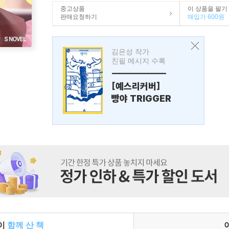
중고상품
이 상품을 팔기
판매요청하기
매입가 600원
김은성 작가
친필 메시지 수록
---------------
[예스리커버]
빵야 TRIGGER
들이
함께 산 책