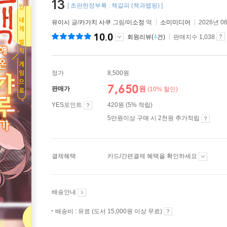
13
[ 초판한정부록 : 책갈피 (책과랩핑) ]
유이시
글/
카가치 사쿠
그림/
이소정
역
소미미디어
2026년 0
10.0
회원리뷰(
4
건)
판매지수 1,038
정가
8,500원
7,650
원
판매가
(10% 할인)
YES포인트
420원 (5% 적립)
5만원이상 구매 시 2천원 추가적립
결제혜택
카드/간편결제 혜택을 확인하세요
배송안내
배송비 : 유료 (도서 15,000원 이상 무료)