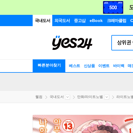
국내도서
외국도서
중고샵
eBook
크레마클럽
C
빠른분야찾기
베스트
신상품
이벤트
바이백
매
웰컴
국내도서
만화/라이트노벨
라이트노