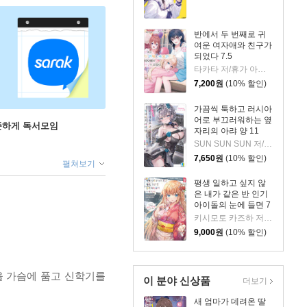
반에서 두 번째로 귀
여운 여자애와 친구가
되었다 7.5
타카타 저/휴가 아즈리 그림/김진아 역
7,200
원
(10% 할인)
가끔씩 툭하고 러시아
어로 부끄러워하는 옆
꾸준하게 독서모임
자리의 아랴 양 11
SUN SUN SUN 저/모모코 그림/이승원 역
7,650
원
(10% 할인)
펼쳐보기
평생 일하고 싶지 않
은 내가 같은 반 인기
아이돌의 눈에 들면 7
키시모토 카즈하 저/미와베 사쿠라 그림/현노을 역
9,000
원
(10% 할인)
을 가슴에 품고 신학기를
이 분야 신상품
더보기
새 엄마가 데려온 딸