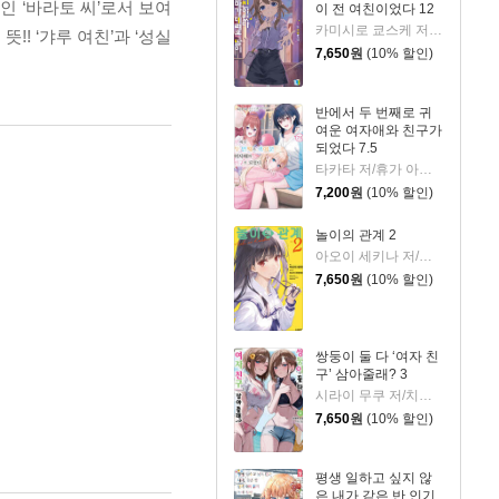
 ‘바라토 씨’로서 보여
이 전 여친이었다 12
카미시로 쿄스케 저/타카야Ki 그림/이승원 역
! ‘갸루 여친’과 ‘성실
7,650
원
(10% 할인)
반에서 두 번째로 귀
여운 여자애와 친구가
되었다 7.5
타카타 저/휴가 아즈리 그림/김진아 역
7,200
원
(10% 할인)
놀이의 관계 2
아오이 세키나 저/미사키 쿠레히토 그림/변성은 역
7,650
원
(10% 할인)
쌍둥이 둘 다 ‘여자 친
구’ 삼아줄래? 3
시라이 무쿠 저/치구사 미노리 그림/정대식 역
7,650
원
(10% 할인)
평생 일하고 싶지 않
은 내가 같은 반 인기