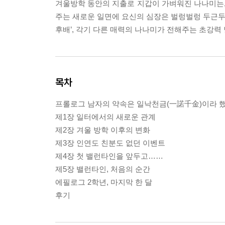
겨울방학 동안의 지출로 지갑이 가벼워진 나나미는, 
주는 새로운 일면에 요신의 심장은 벌렁벌렁 두근두근…
후배’, 각기 다른 매력의 나나미가 전해주는 초강력
목차
프롤로그 남자의 약속은 일낙천금(一諾千金)이라 
제1장 일터에서의 새로운 관계
제2장 겨울 방학 이후의 변화
제3장 인연도 친분도 없던 이벤트
제4장 첫 밸런타인을 앞두고……
제5장 밸런타인, 처음의 순간
에필로그 2학년, 마지막 한 달
후기