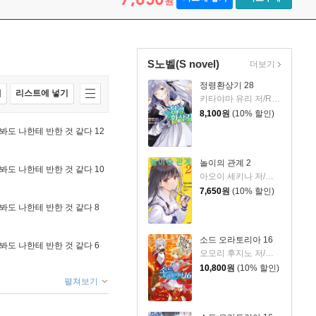
원
S노벨(S novel)
더보기
정령환상기 28
매
리스트에 넣기
키타야마 유리 저/Riv 그림/이소정 역
8,100
원
(10% 할인)
봐도 나한테 반한 것 같다 12
놀이의 관계 2
봐도 나한테 반한 것 같다 10
아오이 세키나 저/미사키 쿠레히토 그림/변성은 역
7,650
원
(10% 할인)
봐도 나한테 반한 것 같다 8
소드 오라토리아 16
봐도 나한테 반한 것 같다 6
오모리 후지노 저/하이무라 키요타카 그림/김민재 역
10,800
원
(10% 할인)
펼쳐보기