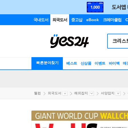
국내도서
외국도서
중고샵
eBook
크레마클럽
C
빠른분야찾기
베스트
신상품
이벤트
바이백
매
웰컴
외국도서
해외잡지
서양잡지