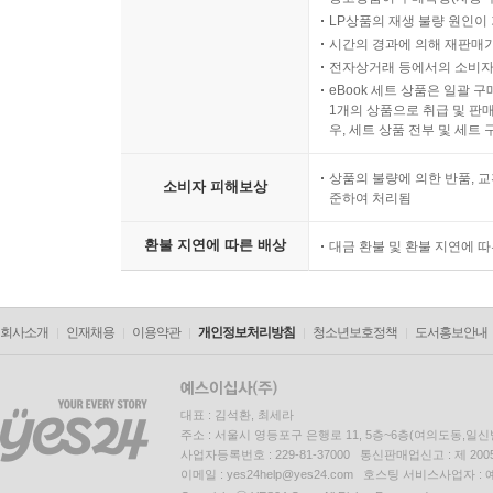
LP상품의 재생 불량 원인이 기
시간의 경과에 의해 재판매가
전자상거래 등에서의 소비자
eBook 세트 상품은 일괄 
1개의 상품으로 취급 및 판매
우, 세트 상품 전부 및 세트
상품의 불량에 의한 반품, 교
소비자 피해보상
준하여 처리됨
환불 지연에 따른 배상
대금 환불 및 환불 지연에 
회사소개
인재채용
이용약관
개인정보처리방침
청소년보호정책
도서홍보안내
대표 : 김석환, 최세라
주소 : 서울시 영등포구 은행로 11, 5층~6층(여의도동,일신
사업자등록번호 : 229-81-37000 통신판매업신고 : 제 200
이메일 : yes24help@yes24.com 호스팅 서비스사업자 :