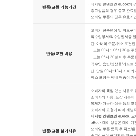
디지털 콘텐츠인 eBook의 
반품/교환 가능기간
중고상품의 경우 출고 완료일
모바일 쿠폰의 경우 유효기간(
고객의 단순변심 및 착오구
직수입양서/직수입일서중 일
단, 아래의 주문/취소 조건인
오늘 00시 ~ 06시 30분 
반품/교환 비용
오늘 06시 30분 이후 주문
직수입 음반/영상물/기프트 
단, 당일 00시~13시 사이
박스 포장은 택배 배송이 가
소비자의 책임 있는 사유로 
소비자의 사용, 포장 개봉에 
복제가 가능한 상품 등의 포장을 
소비자의 요청에 따라 개별
디지털 컨텐츠인 eBook, 
eBook 대여 상품은 대여 기
모바일 쿠폰 등록 후 취소/환
반품/교환 불가사유
중고상품이 구매확정(자동 