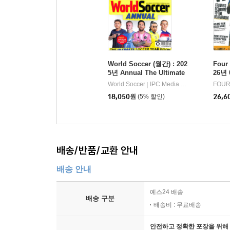
World Soccer (월간) : 202
Four
5년 Annual The Ultimate
26년
soccer year book
World Soccer
IPC Media Ltd.
FOUR
|
18,050
원
(5% 할인)
26,6
배송/반품/교환 안내
배송 안내
예스24 배송
배송 구분
배송비 : 무료배송
안전하고 정확한 포장을 위해 