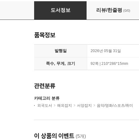
World Soccer (월간) : 2026년 WORLD CUP Sp
도서정보
리뷰/한줄평
(0/0)
품목정보
발행일
2026년 05월 31일
쪽수, 무게, 크기
92쪽 | 210*286*15mm
관련분류
카테고리 분류
외국도서
해외잡지
서양잡지
음악/영화/스포츠/취미
이 상품의 이벤트
(5개)