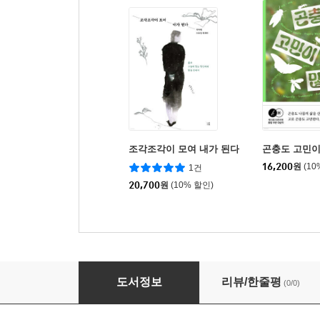
조각조각이 모여 내가 된다
곤충도 고민이
16,200
원
(10
1건
20,700
원
(10% 할인)
나를 잃지 않는 관계의 법칙
도서정보
리뷰/한줄평
(0/0)