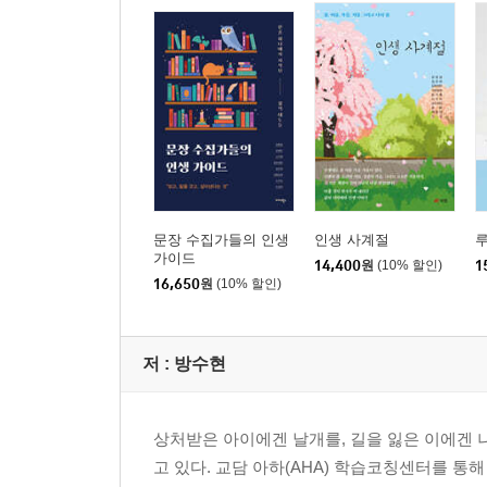
4. 사회적 거리 두기? 내 마음 거리두기! (오인숙)
5. 사람이 좋아서, 사람을 줄였습니다 (전길자)
6. 타인이 그린 지도에는 내 길이 없다 (채민정)
7. 거리를 두었을 때 비로소 찾은 평화 (최선아)
8. 민폐를 끼치며 전진하는 법 (하울)
9. 서로의 삶을 응원하는 거리 (황석현)
제 4장. 건강한 이기주의자 : 나라는 중심을 되찾다
문장 수집가들의 인생
인생 사계절
루
1. 삼세페 - 내 인생의 세 번의 페스티벌 (김하세한)
가이드
14,400
원
(10% 할인)
1
2. 나를 먼저 살리는 마음 (방수현)
16,650
원
(10% 할인)
3. 성실의 독을 뱉고 세운 나다운 중심 (쓰꾸미)
4. 건강한 이기주의가 건네는 다정한 기적 (오인숙)
저 :
방수현
5. 불가근 불가원, 관계의 황금거리(전길자)
6. 관계의 숲에서 길을 잃지 않는 방법 (채민정)
7. 긍정주의자? 이기주의자! (최선아)
상처받은 아이에겐 날개를, 길을 잃은 이에겐 
8. 엄마는 가운데서 자지 않는다 (하울)
고 있다. 교담 아하(AHA) 학습코칭센터를 
9. 흔들리는 모습 그대로도 충분한 나를 사랑하기 (