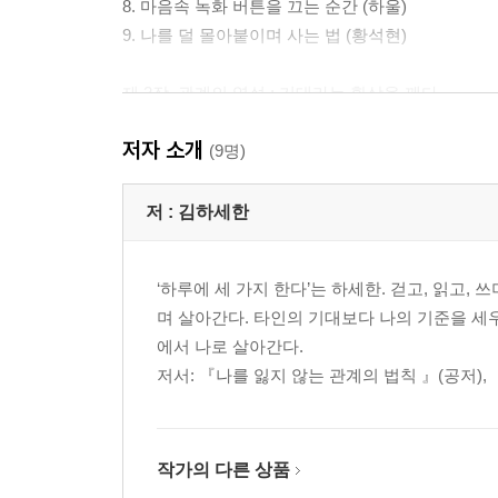
8. 마음속 녹화 버튼을 끄는 순간 (하울)
9. 나를 덜 몰아붙이며 사는 법 (황석현)
제 2장. 관계의 역설 : 기대라는 환상을 깨다
1. 인정도 사람을 춤추게 한다 (김하세한)
저자 소개
2. 너의 몫까지 살아낸다는 말 (방수현)
(9명)
3. 누군가의 첫 번째가 되고 싶다는 마음 (쓰꾸미)
4. 그는 침묵했고, 그는 떠났다 (오인숙)
저 :
김하세한
5. 기대했던 것, 그리고 내려놓은 것 (전길자)
6. 나를 안아준 팔이 울타리가 되었을 때 (채민정)
‘하루에 세 가지 한다’는 하세한. 걷고, 읽고,
7. 바꿀 수 없는 것을 받아들이자 (최선아)
며 살아간다. 타인의 기대보다 나의 기준을 세
8. 기다리면 내 차례가 오리라는 착각 (하울)
에서 나로 살아간다.
9. 누구도 나를 온전히 이해할 수는 없다 (황석현)
저서: 『나를 잃지 않는 관계의 법칙 』(공저),
제 3장. 차가움 속 자유 : 거리두기의 미학을 깨닫다
1. 기대라는 환상에서 벗어나는 순간 (김하세한)
2. 가까울수록 더 지켜야 할 선 (방수현)
작가의 다른 상품
3. 폰을 엎고 찾아온 압도적 자유 (쓰꾸미)