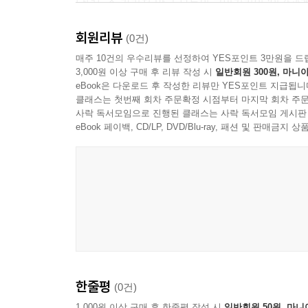
남녀노소 가리지 않고 모두의 고민거리인 ‘인간관계’
돌봄 가이드’를 통해 독자들 역시 ‘건강한 이기주의
회원리뷰
되어보자.
(0건)
매주 10건의 우수리뷰를 선정하여 YES포인트 3만원을 드
3,000원 이상 구매 후 리뷰 작성 시
일반회원 300원, 마니아
eBook은 다운로드 후 작성한 리뷰만 YES포인트 지급됩니
클래스는 첫번째 회차 주문확정 시점부터 마지막 회차 주문
사락 독서모임으로 진행된 클래스는 사락 독서모임 게시판
eBook 페이백, CD/LP, DVD/Blu-ray, 패션 및 판매금
한줄평
(0건)
1,000원 이상 구매 후 한줄평 작성 시
일반회원 50원, 마니