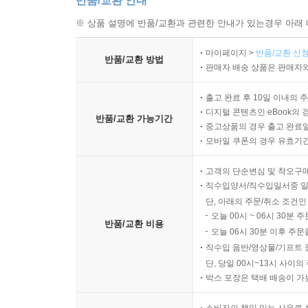
반품/교환 안내
※ 상품 설명에 반품/교환과 관련한 안내가 있는경우 아래 
마이페이지 >
반품/교환 신청
반품/교환 방법
판매자 배송 상품은 판매자와
출고 완료 후 10일 이내의 
디지털 콘텐츠인 eBook의 
반품/교환 가능기간
중고상품의 경우 출고 완료일
모바일 쿠폰의 경우 유효기간(
고객의 단순변심 및 착오구
직수입양서/직수입일서중 일
단, 아래의 주문/취소 조건인
오늘 00시 ~ 06시 30분 
반품/교환 비용
오늘 06시 30분 이후 주문
직수입 음반/영상물/기프트 
단, 당일 00시~13시 사이
박스 포장은 택배 배송이 가