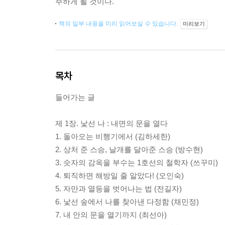
주하게 될 것이다.
책의 일부 내용을 미리 읽어보실 수 있습니다.
미리보기
목차
들어가는 글
제 1장. 낯선 나 : 내면의 문을 열다
1. 돌아오는 비행기에서 (김하세한)
2. 상처 준 스승, 날개를 달아준 스승 (방수현)
3. 숫자의 감옥을 부수는 1호선의 철학자 (쓰꾸미)
4. 퇴직하면 해방일 줄 알았다! (오인숙)
5. 자만과 열등을 벗어나는 법 (전길자)
6. 낯선 숲에서 나를 찾아낸 다정함 (채민정)
7. 내 안의 문을 열기까지 (최선아)