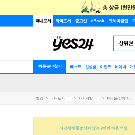
국내도서
외국도서
중고샵
eBook
크레마클럽
C
빠른분야찾기
베스트
신상품
이벤트
바이백
매
웰컴
국내도서
자기계발
처세술/삶의 자...