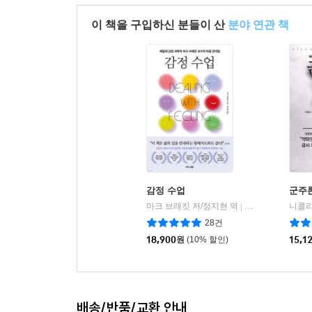
이 책을 구입하신 분들이 산
분야 연관 책
감정 수업
군주
마크 브래킷 저/정지현 역
비즈니스북스
|
28건
18,900
원
(10% 할인)
15,1
배송/반품/교환 안내