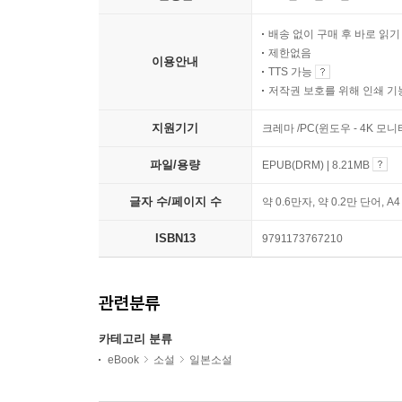
배송 없이 구매 후 바로 읽
제한없음
이용안내
TTS 가능
저작권 보호를 위해 인쇄 기
지원기기
크레마 /PC(윈도우 - 4K 모
파일/용량
EPUB(DRM) | 8.21MB
글자 수/페이지 수
약 0.6만자, 약 0.2만 단어, A
ISBN13
9791173767210
관련분류
카테고리 분류
eBook
소설
일본소설