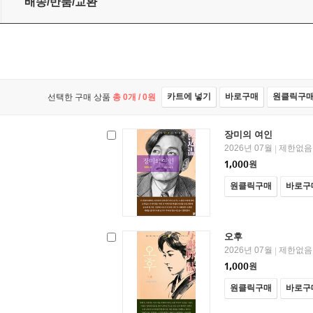
배송/반품/교환
카트에 넣기
바로구매
원클릭구
선택한 구매 상품
총
0
개 /
0
원
장미의 여인
2026년 07월
제한없음
|
1,000
원
원클릭구매
바로구
오후
2026년 07월
제한없음
|
1,000
원
원클릭구매
바로구