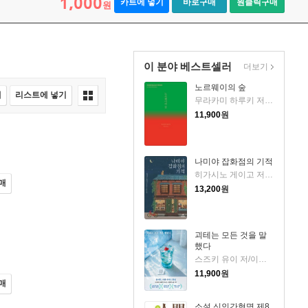
1,000
카트에 넣기
바로구매
원클릭구매
원
이 분야 베스트셀러
더보기
노르웨이의 숲
매
리스트에 넣기
무라카미 하루키 저/양억관 역
11,900
원
나미야 잡화점의 기적
히가시노 게이고 저/양윤옥 역
매
13,200
원
괴테는 모든 것을 말
했다
스즈키 유이 저/이지수 역
11,900
원
매
소설 신인간혁명 제8