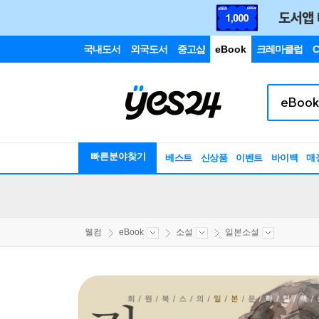
국내도서
외국도서
중고샵
eBook
크레마클럽
C
빠른분야찾기
베스트
신상품
이벤트
바이백
매
웰컴
eBook
소설
일본소설