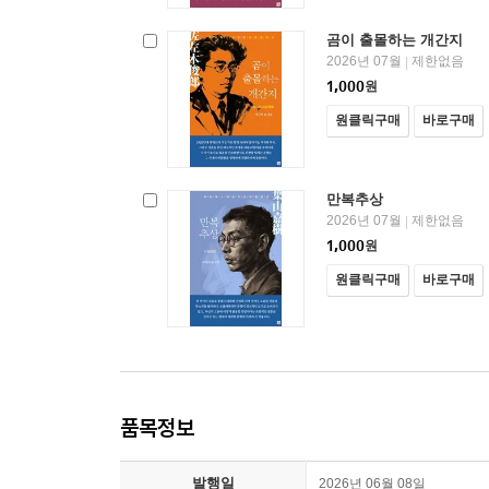
곰이 출몰하는 개간지
2026년 07월
제한없음
|
1,000
원
원클릭구매
바로구매
만복추상
2026년 07월
제한없음
|
1,000
원
원클릭구매
바로구매
품목정보
발행일
2026년 06월 08일