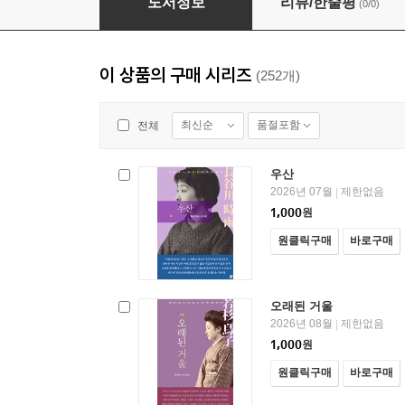
도서정보
리뷰/한줄평
(0/0)
이 상품의 구매 시리즈
(252개)
최신순
품절포함
전체
우산
2026년 07월
제한없음
|
1,000
원
원클릭구매
바로구매
오래된 거울
2026년 08월
제한없음
|
1,000
원
원클릭구매
바로구매