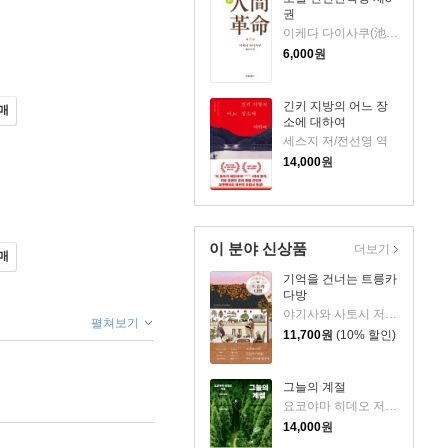
권
이케다 다이사쿠(池田大作) 저
6,000
원
긴키 지방의 어느 장
매
소에 대하여
세스지 저/전선영 역
14,000
원
이 분야 신상품
더보기
매
기억을 건너는 트릉카
다방
야기사와 사토시 저/임희선 역
펼쳐보기
11,700
원
(10% 할인)
그늘의 계절
요코야마 히데오 저/민경욱 역
14,000
원