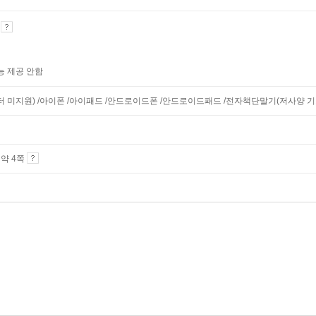
기
능 제공 안함
니터 미지원) /아이폰 /아이패드 /안드로이드폰 /안드로이드패드 /전자책단말기(저사양 기기 
4 약 4쪽