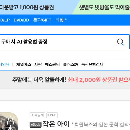
D/LP
DVD/BD
문구
/GIFT
티켓
장안내
채널예스
사락
예스펀딩
클래스24
독서유형검사
RBTI Lab
독서유형검사
주말에는 더욱 알뜰하게!
최대 2,000원 상품권 받으
소득공제
EPUB
작은 아이
* 희원북스의 일본 문학 컬렉션
eBook