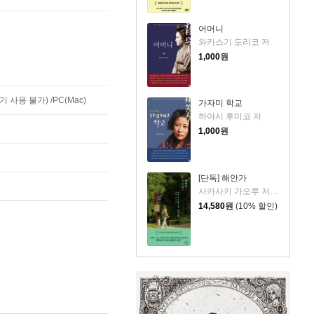
어머니
와카스기 도리코 저
1,000
원
사용 불가) /PC(Mac)
가자미 학교
하야시 후미코 저
1,000
원
[단독] 해안가
사카사키 가오루 저/원선미 역
14,580
원
(10% 할인)