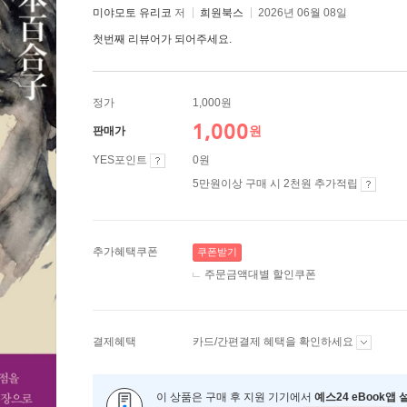
미야모토 유리코
저
희원북스
2026년 06월 08일
첫번째 리뷰어가 되어주세요.
정가
1,000원
1,000
원
판매가
YES포인트
0원
5만원이상 구매 시 2천원 추가적립
추가혜택쿠폰
쿠폰받기
주문금액대별 할인쿠폰
결제혜택
카드/간편결제 혜택을 확인하세요
이 상품은 구매 후 지원 기기에서
예스24 eBook앱