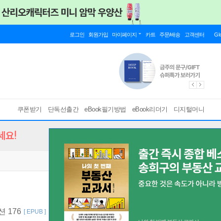
로그인
회원가입
마이페이지
카트
주문/배송
고객센터
Gl
쿠폰받기
단독선출간
eBook필기방법
eBook리더기
디지털머니
세요!
 176
[ EPUB ]