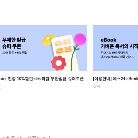
Book 전종 10%할인+5%적립 무한발급 슈퍼쿠폰
[이용안내] 예스24 eBo
시
상시