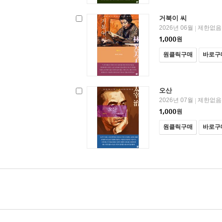
거북이 씨
2026년 06월
제한없음
|
1,000
원
원클릭구매
바로구
오산
2026년 07월
제한없음
|
1,000
원
원클릭구매
바로구