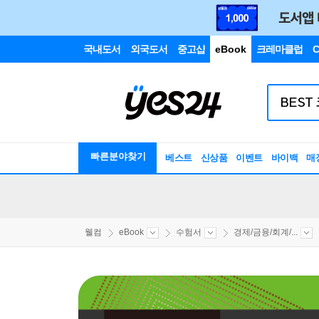
국내도서
외국도서
중고샵
eBook
크레마클럽
C
빠른분야찾기
베스트
신상품
이벤트
바이백
매
웰컴
eBook
수험서
경제/금융/회계/...