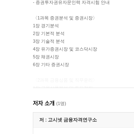
- 증권투자권유자문인력 자격시험 안내
〈1과목 증권분석 및 증권시장〉
1장 경기분석
2장 기본적 분석
3장 기술적 분석
4장 유가증권시장 및 코스닥시장
5장 채권시장
6장 기타 증권시장
〈2과목 금융상품 및 직무윤리〉
1장 금융상품분석 및 투자전략
2장 투자권유 및 고객관리
저자 소개
3장 직무윤리·투자자분쟁예방
(1명)
〈3과목 법규 및 세제〉
저 :
고시넷 금융자격연구소
1장 자본시장 관련 법규