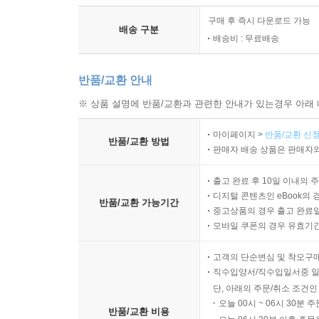
구매 후 즉시 다운로드 가능
배송 구분
배송비 : 무료배송
반품/교환 안내
※ 상품 설명에 반품/교환과 관련한 안내가 있는경우 아래 
마이페이지 >
반품/교환 신청
반품/교환 방법
판매자 배송 상품은 판매자와
출고 완료 후 10일 이내의 
디지털 콘텐츠인 eBook의 
반품/교환 가능기간
중고상품의 경우 출고 완료일
모바일 쿠폰의 경우 유효기간(
고객의 단순변심 및 착오구
직수입양서/직수입일서중 일
단, 아래의 주문/취소 조건인
오늘 00시 ~ 06시 30분 
반품/교환 비용