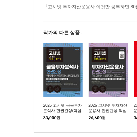
2장 한국금융투자협회규정
『고시넷 투자자산운용사 이것만 공부하면 80
3장 회사법
4장 증권세제
〈책속의 책_기출유형 모의고사〉
작가의 다른 상품
1회 기출유형 모의고사
2회 기출유형 모의고사
〈책속의 책_정답과 해설〉
1회 기출유형 모의고사
2회 기출유형 모의고사
2026 고시넷 금융투자
2026 고시넷 투자자산
2
분석사 한권완성(핵심
운용사 한권완성 핵심
개념+빈출문제+시험
개념+빈출문제+모의고
면
33,000
원
26,600
원
3
다시보기)
사