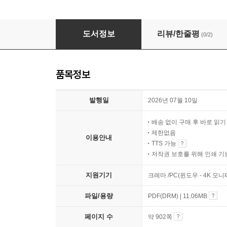
2026~2027 고시넷 증권투자권유자문인력 
도서정보
리뷰/한줄평
(0/2)
품목정보
발행일
2026년 07월 10일
배송 없이 구매 후 바로 읽
제한없음
이용안내
TTS 가능
저작권 보호를 위해 인쇄 기
지원기기
크레마 /PC(윈도우 - 4K 모
파일/용량
PDF(DRM) | 11.06MB
페이지 수
약 902쪽