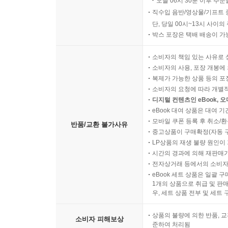
오늘 06시 30분 이후 주문
직수입 음반/영상물/기프트 
단, 당일 00시~13시 사이
박스 포장은 택배 배송이 가
소비자의 책임 있는 사유로 
소비자의 사용, 포장 개봉에 
복제가 가능한 상품 등의 포장을 
소비자의 요청에 따라 개별
디지털 컨텐츠인 eBook, 
eBook 대여 상품은 대여 기
모바일 쿠폰 등록 후 취소/환
반품/교환 불가사유
중고상품이 구매확정(자동 
LP상품의 재생 불량 원인이 기
시간의 경과에 의해 재판매가
전자상거래 등에서의 소비자
eBook 세트 상품은 일괄 
1개의 상품으로 취급 및 판매
우, 세트 상품 전부 및 세트
상품의 불량에 의한 반품, 교
소비자 피해보상
준하여 처리됨