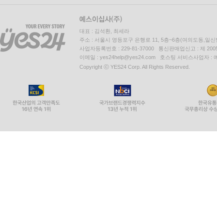
대표 : 김석환, 최세라
주소 : 서울시 영등포구 은행로 11, 5층~6층(여의도동,일신
사업자등록번호 : 229-81-37000 통신판매업신고 : 제 200
이메일 : yes24help@yes24.com 호스팅 서비스사업자 :
Copyright ⓒ YES24 Corp. All Rights Reserved.