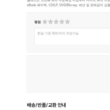
클래스는 첫번째 회차 주문확정 시점부터 마지막 회차 주문
eBook 페이백, CD/LP, DVD/Blu-ray, 패션 및 판매금
평점
한글 기준 50자까지 작성가능
배송/반품/교환 안내