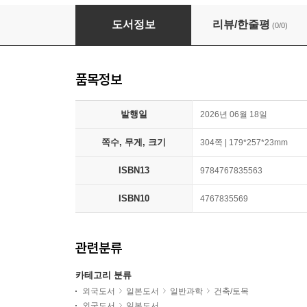
確認申請マニュアルコンプリート版2026-27
도서정보
리뷰/한줄평
(0/0)
품목정보
발행일
2026년 06월 18일
쪽수, 무게, 크기
304쪽 | 179*257*23mm
ISBN13
9784767835563
ISBN10
4767835569
관련분류
카테고리 분류
외국도서
일본도서
일반과학
건축/토목
외국도서
일본도서