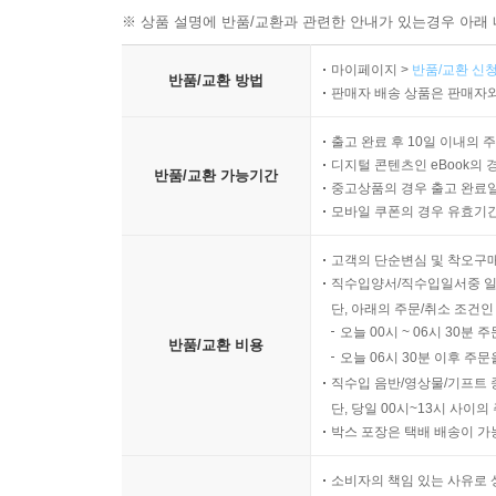
※ 상품 설명에 반품/교환과 관련한 안내가 있는경우 아래 
마이페이지 >
반품/교환 신청
반품/교환 방법
판매자 배송 상품은 판매자와
출고 완료 후 10일 이내의 
디지털 콘텐츠인 eBook의 
반품/교환 가능기간
중고상품의 경우 출고 완료일
모바일 쿠폰의 경우 유효기간(
고객의 단순변심 및 착오구
직수입양서/직수입일서중 일
단, 아래의 주문/취소 조건인
오늘 00시 ~ 06시 30분 
반품/교환 비용
오늘 06시 30분 이후 주문
직수입 음반/영상물/기프트 
단, 당일 00시~13시 사이
박스 포장은 택배 배송이 가
소비자의 책임 있는 사유로 