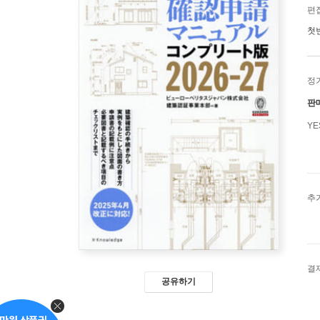
편
첫
정
판
Y
추
결
공유하기