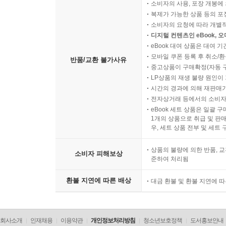
소비자의 사용, 포장 개봉에 
복제가 가능한 상품 등의 포장을 
소비자의 요청에 따라 개별
디지털 컨텐츠인 eBook, 
eBook 대여 상품은 대여 기
모바일 쿠폰 등록 후 취소/환
반품/교환 불가사유
중고상품이 구매확정(자동 
LP상품의 재생 불량 원인이 기
시간의 경과에 의해 재판매가
전자상거래 등에서의 소비자
eBook 세트 상품은 일괄 
1개의 상품으로 취급 및 판매
우, 세트 상품 전부 및 세트
상품의 불량에 의한 반품, 교
소비자 피해보상
준하여 처리됨
환불 지연에 따른 배상
대금 환불 및 환불 지연에 
회사소개
인재채용
이용약관
개인정보처리방침
청소년보호정책
도서홍보안내