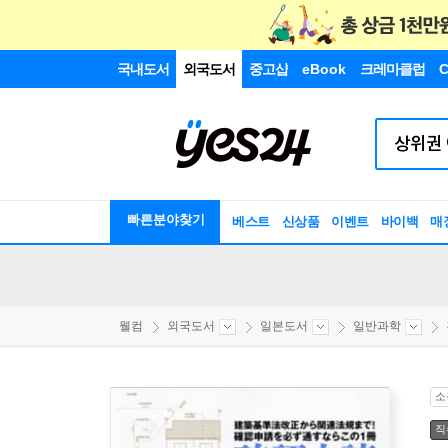
국내도서
외국도서
중고샵
eBook
크레마클럽
C
빠른분야찾기
베스트
신상품
이벤트
바이백
매
웰컴
외국도서
일본도서
일반과학
소
직