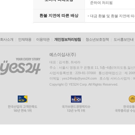
준하여 처리됨
환불 지연에 따른 배상
대금 환불 및 환불 지연에 
회사소개
인재채용
이용약관
개인정보처리방침
청소년보호정책
도서홍보안내
대표 : 김석환, 최세라
주소 : 서울시 영등포구 은행로 11, 5층~6층(여의도동,일신
사업자등록번호 : 229-81-37000 통신판매업신고 : 제 200
이메일 : yes24help@yes24.com 호스팅 서비스사업자 :
Copyright ⓒ YES24 Corp. All Rights Reserved.