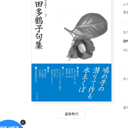
ふ
첫
정
판
Y
추
결
공유하기