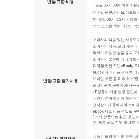
반품/교환 비용
오늘 06시 30분 이후 주문
직수입 음반/영상물/기프트 
단, 당일 00시~13시 사이
박스 포장은 택배 배송이 가
소비자의 책임 있는 사유로 
소비자의 사용, 포장 개봉에 
복제가 가능한 상품 등의 포장을 
소비자의 요청에 따라 개별
디지털 컨텐츠인 eBook, 
eBook 대여 상품은 대여 기
모바일 쿠폰 등록 후 취소/환
반품/교환 불가사유
중고상품이 구매확정(자동 
LP상품의 재생 불량 원인이 기
시간의 경과에 의해 재판매가
전자상거래 등에서의 소비자
eBook 세트 상품은 일괄 
1개의 상품으로 취급 및 판매
우, 세트 상품 전부 및 세트
상품의 불량에 의한 반품, 교
소비자 피해보상