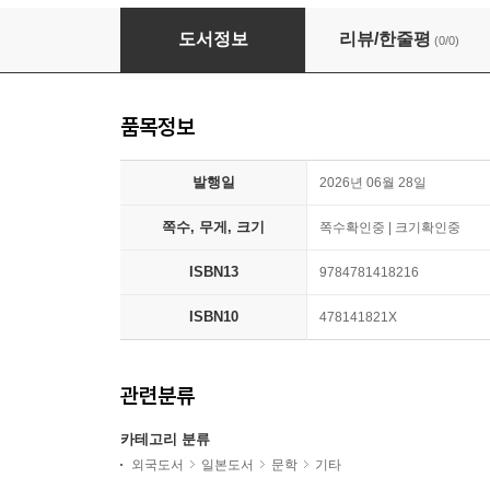
柴田多鶴子句集
도서정보
리뷰/한줄평
(0/0)
품목정보
발행일
2026년 06월 28일
쪽수, 무게, 크기
쪽수확인중 | 크기확인중
ISBN13
9784781418216
ISBN10
478141821X
관련분류
카테고리 분류
외국도서
일본도서
문학
기타