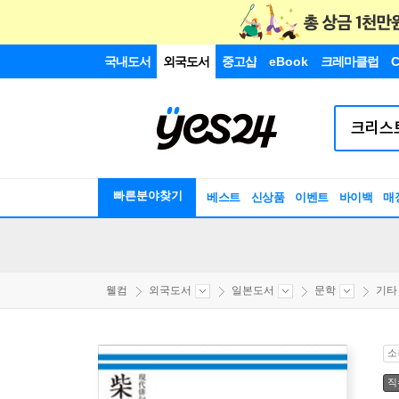
국내도서
외국도서
중고샵
eBook
크레마클럽
C
빠른분야찾기
베스트
신상품
이벤트
바이백
매
웰컴
외국도서
일본도서
문학
기타
소
직