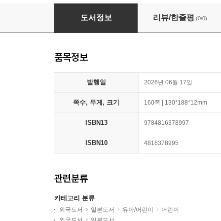
みんなのギモンを解決! 學校のふしぎ圖鑑
도서정보
리뷰/한줄평
(0/0)
품목정보
발행일
2026년 06월 17일
쪽수, 무게, 크기
160쪽 | 130*188*12mm
ISBN13
9784816378997
ISBN10
4816378995
관련분류
카테고리 분류
외국도서
일본도서
유아/어린이
어린이
외국도서
일본도서