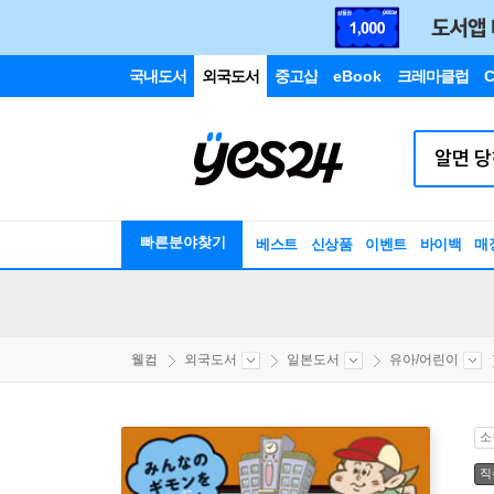
국내도서
외국도서
중고샵
eBook
크레마클럽
C
빠른분야찾기
베스트
신상품
이벤트
바이백
매
웰컴
외국도서
일본도서
유아/어린이
소
직