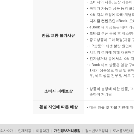
소비자의 사용, 포장 개봉에 
복제가 가능한 상품 등의 포장을 
소비자의 요청에 따라 개별
디지털 컨텐츠인 eBook, 
eBook 대여 상품은 대여 기
모바일 쿠폰 등록 후 취소/환
반품/교환 불가사유
중고상품이 구매확정(자동 
LP상품의 재생 불량 원인이 기
시간의 경과에 의해 재판매가
전자상거래 등에서의 소비자
eBook 세트 상품은 일괄 
1개의 상품으로 취급 및 판매
우, 세트 상품 전부 및 세트
상품의 불량에 의한 반품, 교
소비자 피해보상
준하여 처리됨
환불 지연에 따른 배상
대금 환불 및 환불 지연에 
회사소개
인재채용
이용약관
개인정보처리방침
청소년보호정책
도서홍보안내