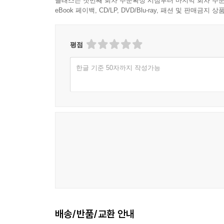
클래스는 첫번째 회차 주문확정 시점부터 마지막 회차 주문
eBook 페이백, CD/LP, DVD/Blu-ray, 패션 및 판매금
평점
한글 기준 50자까지 작성가능
배송/반품/교환 안내