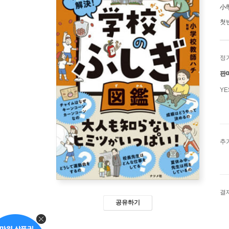
小
첫
정
판
Y
추
결
공유하기