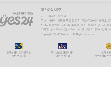
대표 : 김석환, 최세라
주소 : 서울시 영등포구 은행로 11, 5층~6층(여의도동,일신
사업자등록번호 : 229-81-37000 통신판매업신고 : 제 200
이메일 : yes24help@yes24.com 호스팅 서비스사업자 :
Copyright ⓒ YES24 Corp. All Rights Reserved.