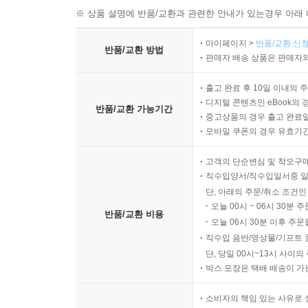
※ 상품 설명에 반품/교환과 관련한 안내가 있는경우 아래 
마이페이지 >
반품/교환 신청
반품/교환 방법
판매자 배송 상품은 판매자와
출고 완료 후 10일 이내의 
디지털 콘텐츠인 eBook의 
반품/교환 가능기간
중고상품의 경우 출고 완료일
모바일 쿠폰의 경우 유효기간(
고객의 단순변심 및 착오구
직수입양서/직수입일서중 일
단, 아래의 주문/취소 조건인
오늘 00시 ~ 06시 30분 
반품/교환 비용
오늘 06시 30분 이후 주문
직수입 음반/영상물/기프트 
단, 당일 00시~13시 사이
박스 포장은 택배 배송이 가
소비자의 책임 있는 사유로 