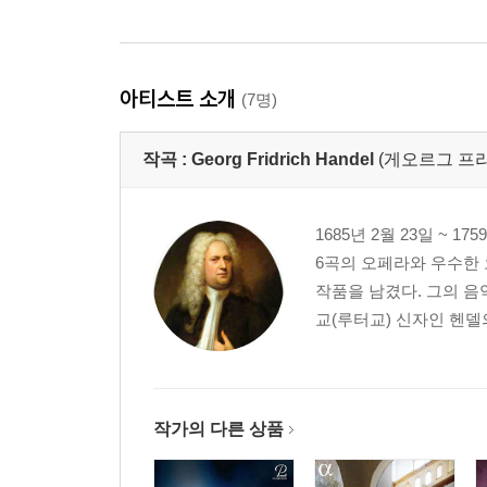
아티스트 소개
(7명)
작곡 :
Georg Fridrich Handel
(게오르그 프리드리
1685년 2월 23일 ~
6곡의 오페라와 우수한
작품을 남겼다. 그의 
교(루터교) 신자인 헨델의
작가의 다른 상품