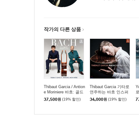
작가의 다른 상품
Thibaut Garcia / Antion
Thibaut Garcia 기타로
Y
e Moriniere 바흐: 골드
연주하는 바흐 인스퍼
로
베르크 변주곡 (Bach:
레이션 (Bach Inspiratio
p
37,500
원
(19% 할인)
34,000
원
(19% 할인)
7
Goldberg Variations) [S
ns) [UHQCD]
러
ACD Hybrid]