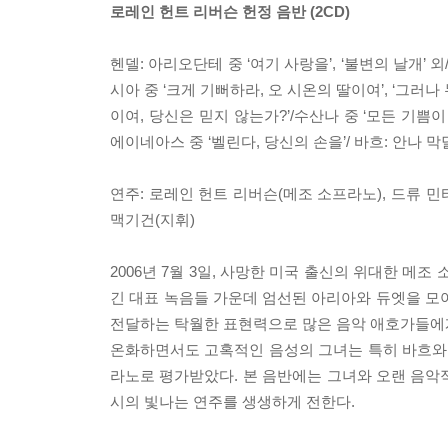
로레인 헌트 리버슨 헌정 음반 (2CD)
헨델: 아리오단테 중 ‘여기 사랑을’, ‘불변의 날개’ 
시아 중 ‘크게 기뻐하라, 오 시온의 딸이여’, ‘그러나
이여, 당신은 믿지 않는가?’/수산나 중 ‘모든 기쁨
에이네아스 중 ‘벨린다, 당신의 손을’/ 바흐: 안나 
연주: 로레인 헌트 리버슨(메조 소프라노), 드류 
맥기건(지휘)
2006년 7월 3일, 사망한 미국 출신의 위대한 메조
긴 대표 녹음들 가운데 엄선된 아리아와 듀엣을 모
전달하는 탁월한 표현력으로 많은 음악 애호가들에
온화하면서도 고혹적인 음성의 그녀는 특히 바흐와
라노로 평가받았다. 본 음반에는 그녀와 오랜 음
시의 빛나는 연주를 생생하게 전한다.