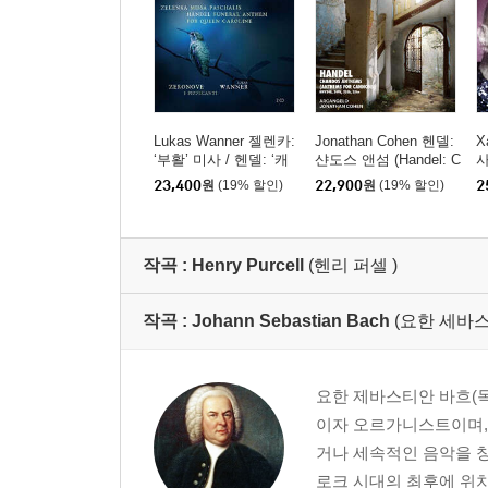
Lukas Wanner 젤렌카:
Jonathan Cohen 헨델:
X
‘부활’ 미사 / 헨델: ‘캐
샨도스 앤섬 (Handel: C
사
롤라인 왕비를 위한 장
handos Anthems - Anth
란
23,400
원
(19% 할인)
22,900
원
(19% 할인)
2
례식 앤섬’ (Zelenka: Mi
ems for Cannons)
ssa Paschalis / Hande
l: Funeral Anthem for Q
ueen Caroline)
작곡 :
Henry Purcell
(헨리 퍼셀 )
작곡 :
Johann Sebastian Bach
(요한 세바스
요한 제바스티안 바흐(독일어:
이자 오르가니스트이며,
거나 세속적인 음악을 창
로크 시대의 최후에 위치