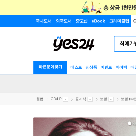
국내도서
외국도서
중고샵
eBook
크레마클럽
C
빠른분야찾기
베스트
신상품
이벤트
바이백
매
웰컴
CD/LP
클래식
보컬
보컬 (수