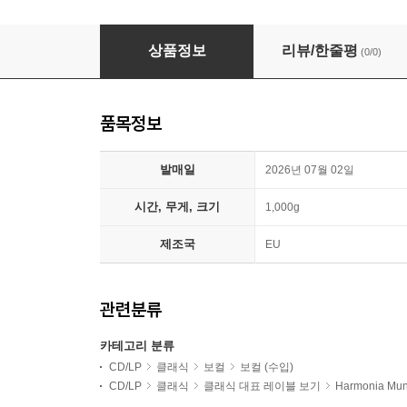
로레인 헌트 리버슨 헌정 음반 (Hunt Lorraine Lieb
상품정보
리뷰/한줄평
(0/0)
품목정보
발매일
2026년 07월 02일
시간, 무게, 크기
1,000g
제조국
EU
관련분류
카테고리 분류
CD/LP
클래식
보컬
보컬 (수입)
CD/LP
클래식
클래식 대표 레이블 보기
Harmonia Mun