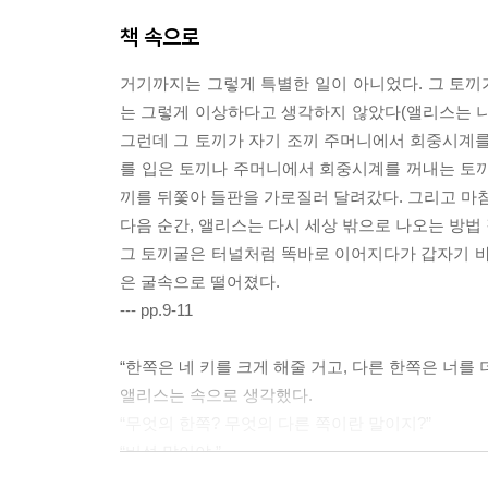
책 속으로
거기까지는 그렇게 특별한 일이 아니었다. 그 토끼가
는 그렇게 이상하다고 생각하지 않았다(앨리스는 나
그런데 그 토끼가 자기 조끼 주머니에서 회중시계를 
를 입은 토끼나 주머니에서 회중시계를 꺼내는 토끼
끼를 뒤쫓아 들판을 가로질러 달려갔다. 그리고 마침
다음 순간, 앨리스는 다시 세상 밖으로 나오는 방법
그 토끼굴은 터널처럼 똑바로 이어지다가 갑자기 바
은 굴속으로 떨어졌다.
--- pp.9-11
“한쪽은 네 키를 크게 해줄 거고, 다른 한쪽은 너를 더
앨리스는 속으로 생각했다.
“무엇의 한쪽? 무엇의 다른 쪽이란 말이지?”
“버섯 말이야.”
마치 앨리스가 큰 소리로 물어본 것처럼 애벌레는 