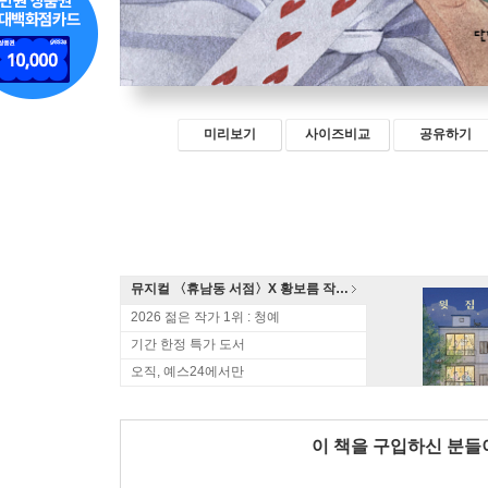
미리보기
사이즈비교
공유하기
뮤지컬 〈휴남동 서점〉X 황보름 작가 북토크
2026 젊은 작가 1위 : 청예
기간 한정 특가 도서
오직, 예스24에서만
이 책을 구입하신 분