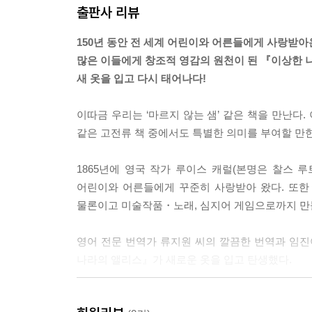
출판사 리뷰
앨리스는 잠시 버섯을 보면서 생각에 잠긴 채 그 버
그랬기 때문에 앨리스에게 이것은 몹시 어려운 문제였
150년 동안 전 세계 어린이와 어른들에게 사랑받아
끝이 닿는 버섯의 가장자리 부분을 조금 떼어냈다.
많은 이들에게 창조적 영감의 원천이 된 『이상한
앨리스가 혼자 중얼거렸다.
새 옷을 입고 다시 태어나다!
“이제 어느 쪽이 어느 쪽이지?”
앨리스는 그 효과를 알아내려고 오른손에 쥔 버섯을 
이따금 우리는 ‘마르지 않는 샘’ 같은 책을 만난다
앨리스는 갑작스러운 변화에 상당히 놀랐지만, 몸이
같은 고전류 책 중에서도 특별한 의미를 부여할 만한
섯을 조금 먹으려고 했다. 앨리스의 턱은 발에 눌러
을 한 조각 삼켰다.
1865년에 영국 작가 루이스 캐럴(본명은 찰스 루트위지
--- pp.71-74
어린이와 어른들에게 꾸준히 사랑받아 왔다. 또
물론이고 미술작품・노래, 심지어 게임으로까지 만들
“그런데 그 아기는 어떻게 되었지? 물어본다는 걸 깜
마치 고양이가 자연스럽게 돌아온 것처럼 앨리스도
영어 전문 번역가 류지원 씨의 깔끔한 번역과 임진
“그 애는 돼지로 변했어요.”
나라의 앨리스』가 새로운 옷을 입고 탄생했다.
“그럴 줄 알았지.”
고양이가 말하고 나서 다시 사라졌다.
『이상한 나라의 앨리스』를 아직 읽어보지 못한 독
앨리스는 그 고양이를 다시 볼 수 있을까 싶어서 조