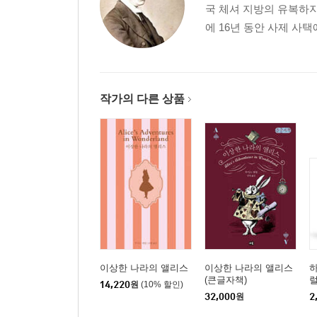
국 체셔 지방의 유복하
에 16년 동안 사제 사택
작가의 다른 상품
이상한 나라의 앨리스
이상한 나라의 앨리스
하
(큰글자책)
럴
14,220
원
(10% 할인)
32,000
원
2