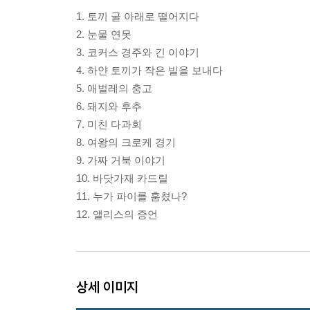
1. 토끼 굴 아래로 떨어지다
2. 눈물 연못
3. 코커스 경주와 긴 이야기
4. 하얀 토끼가 작은 빌을 보내다
5. 애벌레의 충고
6. 돼지와 후추
7. 미친 다과회
8. 여왕의 크로케 경기
9. 가짜 거북 이야기
10. 바닷가재 카드릴
11. 누가 파이를 훔쳤나?
12. 앨리스의 증언
상세 이미지