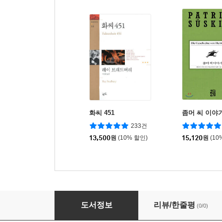
화씨 451
좀머 씨 이야
233건
13,500
원
(10% 할인)
15,120
원
(10
이상한 나라의 앨리스 (특별보급판)
도서정보
리뷰/한줄평
(0/0)