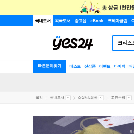
국내도서
외국도서
중고샵
eBook
크레마클럽
C
빠른분야찾기
베스트
신상품
이벤트
바이백
매
웰컴
국내도서
소설/시/희곡
고전문학