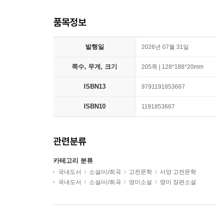
품목정보
발행일
2026년 07월 31일
쪽수, 무게, 크기
205쪽 | 128*188*20mm
ISBN13
9791191853667
ISBN10
1191853667
관련분류
카테고리 분류
국내도서
소설/시/희곡
고전문학
서양 고전문학
국내도서
소설/시/희곡
영미소설
영미 장편소설