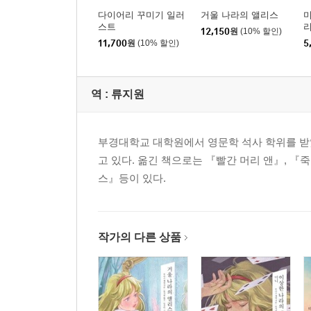
다이어리 꾸미기 일러
거울 나라의 앨리스
미
스트
12,150
원
(10% 할인)
11,700
원
(10% 할인)
5
역 :
류지원
부경대학교 대학원에서 영문학 석사 학위를 받
고 있다. 옮긴 책으로는 『빨간 머리 앤』, 『죽
스』등이 있다.
작가의 다른 상품