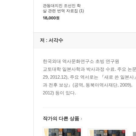
관동대지진 조선인 학
〈자료 96〉 우라야스(浦安)정 호리에(堀江)·네코자
살 관련 번역 자료집 (1)
〈자료 97〉 나가레야마(流山)정 사건
18,000
원
〈자료 98〉 나카야마(中山)촌 사건
〈자료 99〉 지바(千葉)시 사건
〈자료 100〉 아비코(我孫子)정 사건
저 :
서각수
〈자료 101〉 나메가와(滑川)정 사건
〈자료 102〉 후지오카(藤岡) 사건
한국외대 역사문화연구소 초빙 연구원
〈자료 103〉 구라가노(倉賀野)정 사건
교토대학 일본사학과 박사과정 수료. 주요 논
〈자료 104〉 마마다(間間田)역 사건
29, 2012.12), 주요 역서로는 『새로 쓴 일본
〈자료 105〉 이시바시(石橋)역 사건
과 전후 보상』(공역, 동북아역사재단, 2009
〈자료 106〉 고가네이(小金井)역 사건
2012) 등이 있다.
〈자료 107〉 쓰루미(鶴見)정 사건
〈자료 108〉 요코하마(?濱) 공원 사건
〈자료 109〉 오사키(大崎)정 기리가야(桐谷) 사건
작가의 다른 상품
부록 | 관동대지진과 조선인 학살: 기억의 계승과 