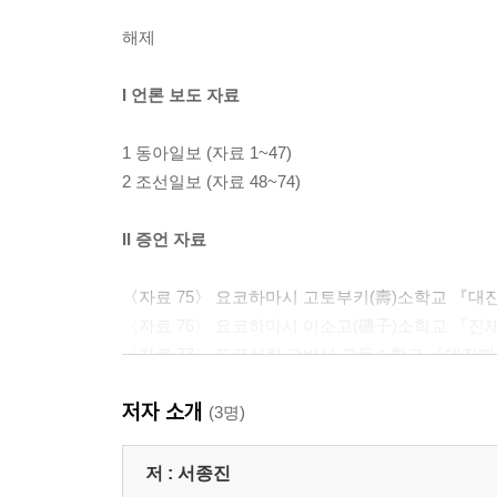
해제
I 언론 보도 자료
1 동아일보 (자료 1~47)
2 조선일보 (자료 48~74)
II 증언 자료
〈자료 75〉 요코하마시 고토부키(壽)소학교 『대
〈자료 76〉 요코하마시 이소고(磯子)소학교 『진재
〈자료 77〉 도쿄시립 교바시 고등소학교 『대진재
도쿄시립 요코가와(橫川) 심상소학교 『오모이데(思
저자 소개
〈자료 78〉 도쿄시 학무과 편찬 『도쿄시립 소학
(3명)
III 조선인 학살사건 관련 재판 자료
저 :
서종진