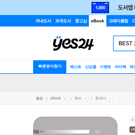
국내도서
외국도서
중고샵
eBook
크레마클럽
C
빠른분야찾기
베스트
신상품
이벤트
바이백
매
웰컴
eBook
역사
한국사
소
eB