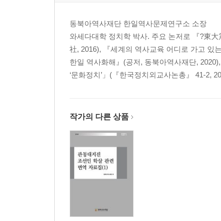
〈자료 79〉 하나바타케(花畑)촌 사건
동북아역사재단 한일역사문제연구소 소장
〈자료 80〉 니시아라이(西新井)촌 요노도리(與野通
와세다대학 정치학 박사. 주요 논저로 『?東
〈자료 81〉 센주(千住)정 사건
社, 2016), 『세계의 역사교육 어디로 가고 있
〈자료 82〉 미나미센주(南千住)정 사건
한일 역사화해』(공저, 동북아역사재단, 2020
〈자료 83〉 스가모(巢鴨)정 미야시타(宮下) 사건
‘문화정치’」(『한국정치외교사논총』 41-2, 202
〈자료 84〉 히라쓰카(平塚)촌 헤비쿠보(蛇窪) 사건
〈자료 85〉 아라카와(荒川) 방수로(放水…路) 사건 (
〈자료 86〉 아라카와(荒川) 방수로(放水…路) 사건 (
〈자료 87〉 아라카와(荒川) 방수로(放水…路) 사건 (
작가의 다른 상품
〈자료 88〉 아즈마(吾?)정 오하타(大畑) 사건
〈자료 89〉 아즈마(吾?)정 우케치(請地) 사건
〈자료 90〉 미나미아야세(南綾?)촌 사건
〈자료 91〉 진보하라(神保原) 사건
〈자료 92〉 혼조(本庄) 사건
〈자료 93〉 요리이(寄居) 사건
〈자료 94〉 구마가야(熊谷) 사건
〈자료 95〉 가타야나기(片柳) 사건