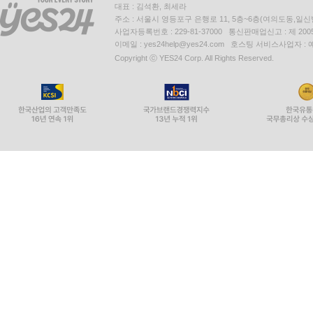
대표 : 김석환, 최세라
주소 : 서울시 영등포구 은행로 11, 5층~6층(여의도동,일신
사업자등록번호 : 229-81-37000 통신판매업신고 : 제 200
이메일 : yes24help@yes24.com 호스팅 서비스사업자 :
Copyright ⓒ YES24 Corp. All Rights Reserved.