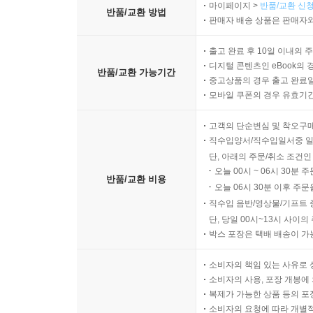
마이페이지 >
반품/교환 신청
반품/교환 방법
판매자 배송 상품은 판매자와
출고 완료 후 10일 이내의 
디지털 콘텐츠인 eBook의 
반품/교환 가능기간
중고상품의 경우 출고 완료일
모바일 쿠폰의 경우 유효기간(
고객의 단순변심 및 착오구
직수입양서/직수입일서중 일
단, 아래의 주문/취소 조건인
오늘 00시 ~ 06시 30분 
반품/교환 비용
오늘 06시 30분 이후 주문
직수입 음반/영상물/기프트 
단, 당일 00시~13시 사이
박스 포장은 택배 배송이 가
소비자의 책임 있는 사유로 
소비자의 사용, 포장 개봉에 
복제가 가능한 상품 등의 포장을 
소비자의 요청에 따라 개별