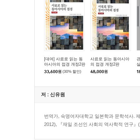
참고문헌
찾아보기
[대여] 사료로 읽는 동
사료로 읽는 동아시아
아시아의 접경 개정2판
의 접경 개정2판
살
33,600
원
(30% 할인)
48,000
원
1
저 :
신유원
번역가, 숙명여자대학교 일본학과 문학석사. 
2012), 『재일 조선인 사회의 역사학적 연구』(공역