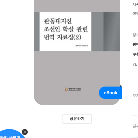
서
첫
정
판
쿠
Y
추
공유하기
결