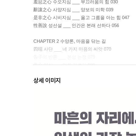
羞惡之心 수오지심 ___ 부끄러움의 힘 030
辭讓之心 사양지심 ___ 양보의 미학 039
是非之心 시비지심 ___ 옳고 그름을 아는 힘 047
性善說 성선설 ___ 인간은 본래 선하다 056
CHAPTER 2 수양론, 마음을 닦는 길
四端 사단 ___ 네 가지 마음의 씨앗 070
告子의 반론 ___ 본성 논쟁 079
養心 양심 ___ 마음 기르기 089
寡欲 과욕 ___ 욕심 줄이기098
상세 이미지
浩然之氣 호연지기 ___ 크고 굳센 기운 108
不動心 부동심 ___ 흔들리지 않는 마음 119
CHAPTER 3 실천론, 어진 정치와 효의 길
王道政治 왕도정치 ___ 백성이 먼저다 134
恒産恒心 항산항심 ___ 생업과 마음 145
民本 민본 ___ 백성이 근본이다 155
仁政 인정 ___ 어진 정치의 시작 165