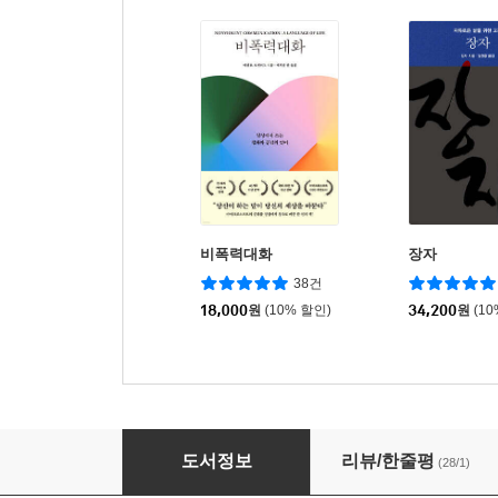
비폭력대화
장자
38건
18,000
원
(10% 할인)
34,200
원
(1
맹자
도서정보
리뷰/한줄평
(28/1)