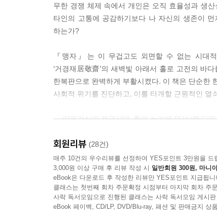
무한 경쟁 체제 속에서 개인은 오직 효율성과 생
君子以仁存心 以禮存心. 군자이인존심 이례존심.
타인의 고통에 공감하기보다 나 자신의 생존이 먼저
“군자는 인仁으로 마음을 보존하고 예禮로 마음을 보
하는가?
인仁으로 마음을 보존한다는 것은 무엇인가. 매일 
『맹자』는 이 무겁고도 외면할 수 없는 시대적
다. 사람의 아픔을 자기 아픔으로 받아들인다. 가까
‘거경재居敬齋’의 새벽빛 아래서 홀로 고전의 바다
안에 자리 잡는다. 자리 잡힌 인이 자기 마음을 보존
한복판으로 완벽하게 부활시켰다. 이 책은 단순한 한
사회적 위기를 진단하고, 이를 타개할 근원적인 열
--- p.206
··· 약육강식의 전국시대, 힘의 논리에 맞선 ‘왕도’와
회원리뷰
맹자가 살아갔던 전국시대戰國時代는 말 그대로 
(28건)
확장과 부국강병이라는 가치를 추종하며 백성들을 
매주 10건의 우수리뷰를 선정하여 YES포인트 3만원을 드
3,000원 이상 구매 후 리뷰 작성 시
일반회원 300원, 마니아
것인가?”라는 패도霸道 정치의 효율성에 매몰되어 있
eBook은 다운로드 후 작성한 리뷰만 YES포인트 지급됩니
왕도 정치의 절대적 기반으로 인간의 내재적 선함을 
클래스는 첫번째 회차 주문확정 시점부터 마지막 회차 주문
사락 독서모임으로 진행된 클래스는 사락 독서모임 게시판
당대 제후들에게 맹자의 주장은 현실을 모르는 
eBook 페이백, CD/LP, DVD/Blu-ray, 패션 및 판매금