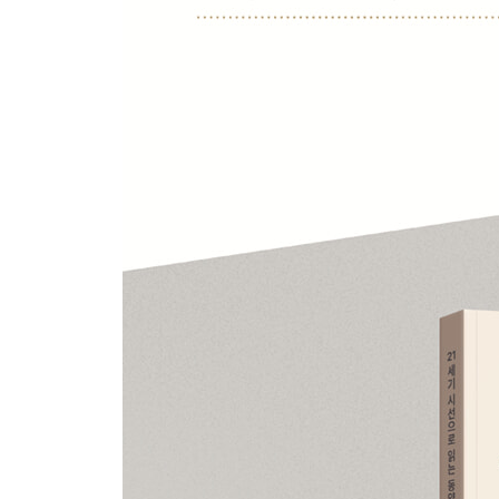
節操 절조 ___ 불의와 타협하지 않기 350
CHAPTER 6 완성론, 사람의 가장 깊은 봉우리
盡心 진심 ___ 마음을 다한다는 것 368
知性 지성 ___ 본성을 안다는 것 381
知天 지천 ___ 하늘을 안다는 것 394
堯舜 요순 ___ 누구나 요순이 될 수 있다 408
天命 천명 ___ 자기에게 주어진 길 422
에필로그 ___ 40대, 맹자와 함께 걷는 길 438
참고문헌 451