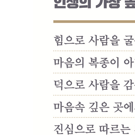
易姓革命 역성혁명 ___ 폭군은 쫓아내도 된다 176
不孝 불효 ___ 다섯 가지 불효 188
CHAPTER 4 군자론, 사람의 품격
君子 군자 ___ 작은 사람 대 큰 사람 204
大丈夫 대장부 ___ 굽히지 않는 사람 215
끈기 ___ 마지막 한 걸음 227
大人 대인 ___ 어린아이의 마음을 잃지 않는 자 238
孝 효 ___ 순임금의 효심 250
兄弟愛 형제애 ___ 순임금과 상象 264
CHAPTER 5 지도자론, 사람을 인도하는 자리
五敎 오교 ___ 다섯 가지 교육법 282
天子 천자 ___ 하늘이 정한 자리 296
仁義 인의 ___ 이익보다 의로움 310
禮예와 현실 ___ 원칙과 융통성323
道 도 ___ 올바른 길을 걷는다는 것 337