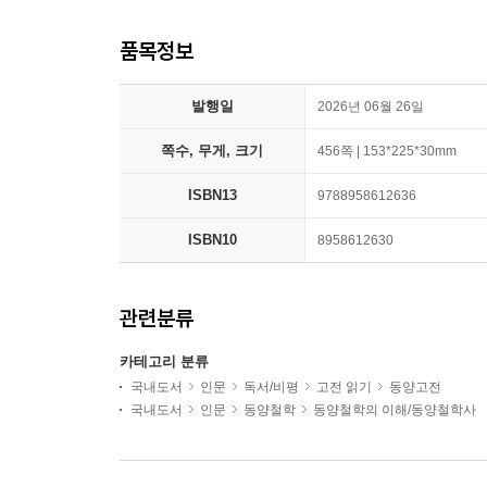
품목정보
발행일
2026년 06월 26일
쪽수, 무게, 크기
456쪽 | 153*225*30mm
ISBN13
9788958612636
ISBN10
8958612630
관련분류
카테고리 분류
국내도서
인문
독서/비평
고전 읽기
동양고전
국내도서
인문
동양철학
동양철학의 이해/동양철학사