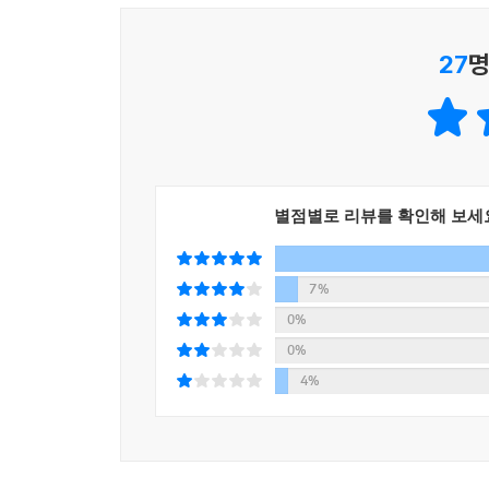
인의仁義를 논하는 것은 나약한 패배자의 변명처럼
지키는 최후의 보루만이 인류를 지속 가능하게 만
27
명
살라”는 도덕적 훈계가 아님을 간파한다. 그것은 불
혁명적인 정치철학이자 인간 선언이었다.
··· 주자, 다산, 그리고 단산의 시선이 교차하는 ‘3인
이 책이 지닌 가장 독보적인 학술적 성취이자 미
별점별로 리뷰를 확인해 보세
명쾌한 현대어 풀이를 디딤돌 삼아, 고전의 정수를
한쪽에 치우친 교조주의적 도그마를 과감히 넘어선 
7%
무엇보다 이 책의 백미는 성리학적 우주론으로 고
0%
모색했던 실학의 거두 ‘다산茶山 정약용’, 그리고 현
0%
4%
주자가 형이상학적 내면 수양의 렌즈로 맹자를 바
의지에 주목했다. 저자 단산은 이 두 거인의 시
열어젖힌다. 이 웅장한 지적 대화는 단순한 이론의 