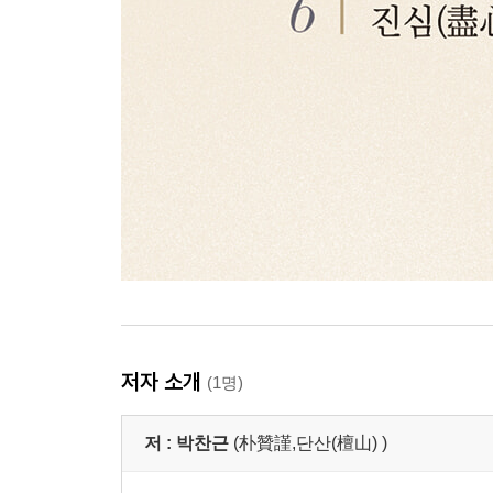
저자 소개
(1명)
저 :
박찬근
(朴贊謹,단산(檀山) )