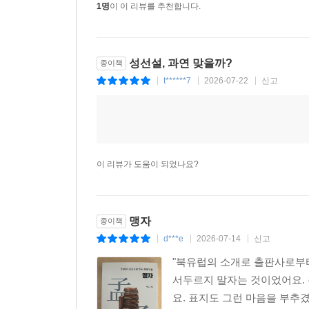
1명
이 이 리뷰를 추천합니다.
성선설, 과연 맞을까?
종이책
t******7
2026-07-22
신고
|
|
|
이 리뷰가 도움이 되었나요?
맹자
종이책
d***e
2026-07-14
신고
|
|
|
"북유럽의 소개로 출판사로부터
서두르지 말자는 것이었어요. 
요. 표지도 그런 마음을 부추겼