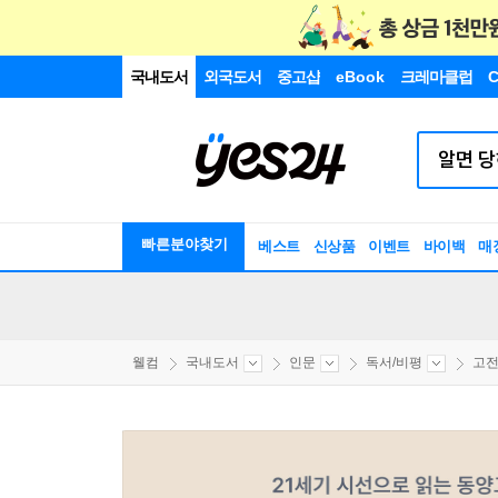
국내도서
외국도서
중고샵
eBook
크레마클럽
C
빠른분야찾기
베스트
신상품
이벤트
바이백
매
웰컴
국내도서
인문
독서/비평
고전