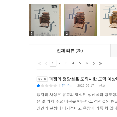
5
2
전체 리뷰
(28)
1
2
3
4
5
6
과정의 정당성을 도외시한 도덕 이상
종이책
f******n
2026-06-17
신고
|
|
|
맹자의 사상은 유교의 핵심인 성선설과 왕도정
은 몇 가지 주요 비판을 받는다.1. 성선설의 
인간의 본성이 이기적이고 욕망에 가득 차 있다