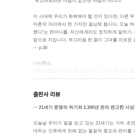
“부끄러워하는 마음이 없으면 사람이 아니다.”
이 시대에 우리가 회복해야 할 것이 있다면, 다른 무
마흔의 자리에서 한 가지만 결심해 봅시다. 오늘 하루
했다”는 한마디를, 자신에게라도 정직하게 말하기. 
람으로 지킵니다. 부끄러움 한 줌이 그대를 의로운 
--- p.38
다산茶山
주자의 말씀에 깊이 동의합니다. 거기에 한 가지를
저절로 선해지겠지.’라고 안일하게 생각하는 사람들
을 다시 생각해 봅시다. 물은 아래로 흐르려 하지만,
출판사 리뷰
흐를 길을 만들어주지 않으면 막힙니다. 막힌 본성
--- p.68
··· 21세기 문명의 위기와 2,300년 전의 완고한 사
인仁과 예禮로 마음을 보존한다
오늘날 우리가 발을 딛고 있는 21세기는 가히 초
맹자는 군자가 마음을 보존하는 두 가지 길을 분명히
대두는 인류에게 전례 없는 물질적 풍요와 편리를 