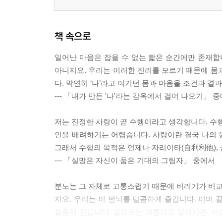
1. 마음의 흐름을 바꿀 수 있는 조건적 자유의지
2. 죽음을 자주 숙고할수록 더 또렷해지는 삶
책 속으로
3. 가피는 내 안의 선함에서 피어난다
4. 감사하는 마음으로 세상을 시비하지 않는다
일어난 마음은 잡을 수 없는 짧은 순간에만 존재합
5. 업은 평등하며, 세상은 인과로써 완전하다
아니지요. 우리는 이러한 진리를 모르기 때문에 몸
6. 미래의 행복을 좇는 순간 지금의 행복을 놓친다
다. 막연히 ‘나’라고 여기던 몸과 마음을 조건과 결
7. 현재에 마음챙김은 불선을 제어하는 안전 장치
--- 「내가 만든 '나'라는 감옥에서 걸어 나오기」 
8. 가까운 인연이 나의 가장 큰 스승이다
9. 몸의 휴식을 좇지 않는 마음의 진정한 휴식
저는 진정한 사랑이 곧 수행이라고 생각합니다. 수행
10. 구하는 기도에서 내려놓는 서원으로
인을 배려하기는 어렵습니다. 사랑이란 결국 나의 
11. 과거는 바꿀 수 없지만, 미래는 지금 내 손에 달
그래서 수행의 목적은 언제나 자리이타(自利利他), 
12. 마지막 한 생각이 다음 삶의 지도를 그린다
--- 「실망은 자신이 품은 기대의 그림자」 중에서
13. 내 것이라는 착각이 고통의 감옥을 만든다
14. 한 치의 어긋남도 없는 인과의 세상
분노는 그 자체로 고통스럽기 때문에 버리기가 비
15. 한 사람의 깨어남, 온 세상으로 번지는 빛
지요. 우리는 이 번뇌를 달콤하게 즐깁니다. 이미
슬픔에 잠깁니다. 겉으로는 괴롭다고 말하지만, 사실
◆ 진경 스님의 수행 여정 3