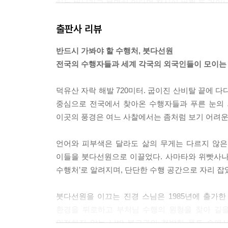
히는 번뇌라고 분명히 안다면 정신이 번쩍 들 것입니
- 붓다의 길을 걷다 붓다의 숲을 일구다
으로 인한 달콤함이 슬픔을 압도하고 있기 때문이지요
출판사 리뷰
--- 「이야기 속에 가두지 말고 있는 그대로 보라」
[수행 길잡이]
1. 오온, 나는 무엇인가?
반드시 가봐야 할 수행처, 붓다선원
마음은 한 번에 하나의 대상만 취할 수 있습니다.
2. 숨보기의 행복과 수행의 바른 마음가짐
전국의 수행자들과 세계 각국의 외국인들이 모이는
반복해 온 번뇌 망상의 패턴은 자연스레 끊어집니다
3. 아나빠나사띠(Ānāpānasati) 수행 입문
사나 수행을 통해 자기 안에 깊이 내재된 잠재 성향
덕유산 자락 해발 720미터. 굽이진 산비탈 끝에 
--- 「하루치만큼의 작은 지혜에서부터 시작하라」
중심으로 전국에서 찾아온 수행자들과 푸른 눈의 
이곳의 풍경은 여느 사찰에서는 좀처럼 보기 어려운
우리는 모두 행복해질 수 있습니다. 그러나 행복은 
니다. 바깥에 기대어 얻는 행복은 쉽게 무너지고, 
언어와 피부색은 달라도 삶의 무게는 다르지 않은가
피어납니다. 그때 탐욕이 사라지고 만족이 자라납니
이들을 붓다선원으로 이끌었다. 사마타와 위빳사나 
열반이라는 참된 행복의 씨앗이 될 것입니다.
수행처’로 알려지며, 단단한 수행 공간으로 자리 잡
--- 「받아들이는 만큼 관계의 짐은 가벼워진다」 
붓다선원을 이끄는 진경 스님은 1985년에 출가한
우리는 흔히 틀린 말은 하지 않았다는 사실에 안도하
환경을 뒤로하고 부처님 수행의 원형을 찾아 길을
혜)을 주는지, 그리고 상대가 그 말을 받아들일 준
인정하지 않는 남방 불교권의 척박한 풍토 속에서도
조건을 완벽히 갖추어 말하기란 어려운 일입니다.