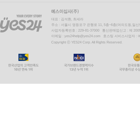
대표 : 김석환, 최세라
주소 : 서울시 영등포구 은행로 11, 5층~6층(여의도동,일신
사업자등록번호 : 229-81-37000 통신판매업신고 : 제 200
이메일 : yes24help@yes24.com 호스팅 서비스사업자 :
Copyright ⓒ YES24 Corp. All Rights Reserved.