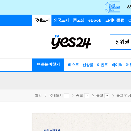
국내도서
외국도서
중고샵
eBook
크레마클럽
C
빠른분야찾기
베스트
신상품
이벤트
바이백
매
웰컴
국내도서
종교
불교
불교 명상