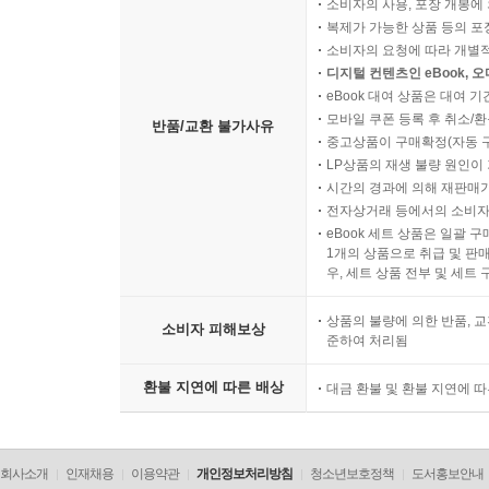
소비자의 사용, 포장 개봉에 
복제가 가능한 상품 등의 포장을 
소비자의 요청에 따라 개별
디지털 컨텐츠인 eBook, 
eBook 대여 상품은 대여 기
모바일 쿠폰 등록 후 취소/환
반품/교환 불가사유
중고상품이 구매확정(자동 
LP상품의 재생 불량 원인이 기
시간의 경과에 의해 재판매가
전자상거래 등에서의 소비자
eBook 세트 상품은 일괄 
1개의 상품으로 취급 및 판매
우, 세트 상품 전부 및 세트
상품의 불량에 의한 반품, 교
소비자 피해보상
준하여 처리됨
환불 지연에 따른 배상
대금 환불 및 환불 지연에 
회사소개
인재채용
이용약관
개인정보처리방침
청소년보호정책
도서홍보안내