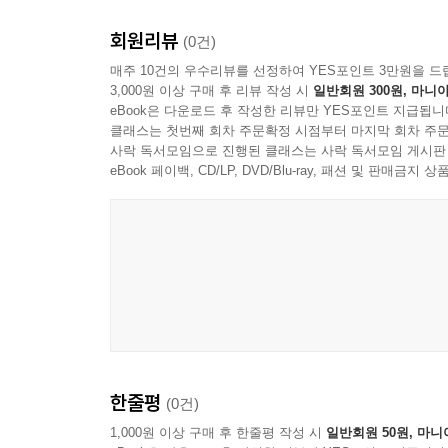
떼잉구와 인도의 고엔카, 영국의 아마라바띠, 프
시기를 알아 말하는 것이 우리가 해야 할 수행입니다
회원리뷰
‘나’라고 믿어 왔던 견고한 고집이 허물어지는 
(0건)
맞물려 있는 수행 체계를 깊이 체득하며 오랜 방황
---「우리는 각자의 업과 인연을 따라 살아간다」 중에서
매주 10건의 우수리뷰를 선정하여 YES포인트 3만원을 드
3,000원 이상 구매 후 리뷰 작성 시
일반회원 300원, 마니아
꺼지지 않는 수행 도량을 이끌고 있다. 『나로부터의
eBook은 다운로드 후 작성한 리뷰만 YES포인트 지급됩니
바탕으로 반복되는 괴로움의 원인을 정면으로 바라보
클래스는 첫번째 회차 주문확정 시점부터 마지막 회차 주문
사락 독서모임으로 진행된 클래스는 사락 독서모임 게시판
길 위의 여행자들이 품은 ‘날 것’ 그대로의 질문과
eBook 페이백, CD/LP, DVD/Blu-ray, 패션 및 판매금
반복되는 괴로움을 완전히 끊어내는 인생 답변!
우리는 살면서 수없이 많은 인생의 돌부리에 걸려 
중독의 문제, 관계 속 갈등과 외로움 등은 일상에서
심정으로 매달리게 되는 기도는 큰 바윗덩이처럼 마
붓다선원을 찾은 이들의 마음에도 같은 질문이 놓
가장 ‘날 것’ 그대로의 고민을 꺼내 놓는다. 그러
한줄평
(0건)
정면으로 바라보게 하는 냉철함이 먼저 다가온다.
1,000원 이상 구매 후 한줄평 작성 시
일반회원 50원, 마니