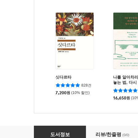
싯다르타
나를 알아차리
놓는 법, 다시
828건
7,200
원
(10% 할인)
16,650
원
(10
나로부터의 자유, 세상을 비추다 (큰글자책)
도서정보
리뷰/한줄평
(0/0)