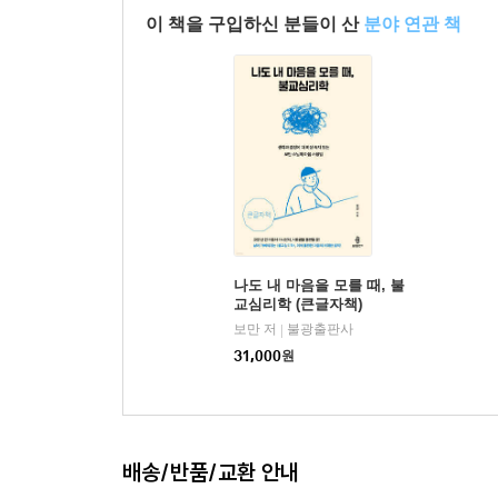
이 책을 구입하신 분들이 산
분야 연관 책
삶의 돌부리에 걸려 멈춰 선 순간들은 결국 지혜의
이 책에는 마흔여섯 가지의 질의응답이 담겨 있다.
또한 하나의 방향을 가리킨다. 그 한 가지 원리를 
낼 힘을 얻게 된다.
각 장 사이에 배치된 〈진경 스님의 수행 여정〉은
따라가며 이 길이 결코 혼자만의 외로운 여정이
‘아나빠나사띠(들숨날숨에 마음챙김)’ 수행을 처음
나도 내 마음을 모를 때, 불
인간으로 태어난 이유가 고작 삶이라는 고단한 바
교심리학 (큰글자책)
번뇌는 오히려 진정한 기쁨으로 나아가기 위한 소중한
보만 저
불광출판사
|
바꾸는 기회로 바라보게 한다. 독자들도 이 책을
31,000
원
바란다.
배송/반품/교환 안내