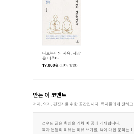
5. 받아들이는 만큼 관계의 짐은 가벼워진다
6. 미움은 결국 자신을 향해 쏘는 화살
7. 침묵이 주는 자유, 나와 너를 보호하는 힘
8. 우리는 각자의 업과 인연을 따라 살아간다
9. 이해가 무르익으면 용서는 저절로 피어난다
10. 연민은 함께 무너지지 않고 곁을 지키는 힘이다
11. 상황은 같아도 괴로움의 크기는 같지 않다
나로부터의 자유, 세상
12. 진심 어린 이해는 삶을 지탱하는 힘이 된다
을 비추다
13. 감정은 스쳐 지나가는 손님일 뿐이다
19,800
원
(10% 할인)
14. 비바람이 분다고 하늘을 향해 화내지 않듯이
15. 최고의 효도는 내가 닦은 선한 마음을 나누는 것
16. 모든 존재는 서로 기대어 살아간다
만든 이 코멘트
◆ 진경 스님의 수행 여정 2
저자, 역자, 편집자를 위한 공간입니다. 독자들에게 전하고
- 길을 묻는 발걸음, 붓다의 발자취를 좇아
접수된 글은 확인을 거쳐 이 곳에 게재됩니다.
3장 세상을 비추다: 경계를 넘어 지혜로 깨어나는 
독자 분들의 리뷰는 리뷰 쓰기를, 책에 대한 문의는 1: