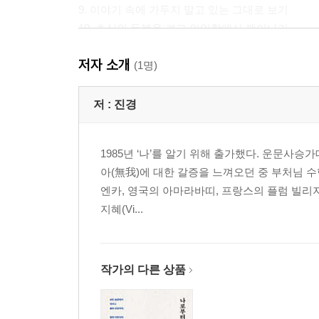
9. 이야기 속에 가두지 말고 있는 그대로 보기
10. 초심의 등불을 켜고 안일함에서 깨어나기
11. 지나간 과거는 지금의 의지를 이기지 못한다
저자 소개
12. 상처가 지혜라는 훈장이 되기까지
(1명)
13. 하루치만큼의 작은 지혜에서부터 시작하라
14. 놓아주지 못한 마음은 독으로 남는다
저 :
진경
15. 짠맛을 탓하기보다 맑은 물을 부어라
1985년 ‘나’를 알기 위해 출가했다. 운문사
◆ 진경 스님의 수행 여정 1
아(無我)에 대한 갈증을 느껴오던 중 부처님 수
- 거울 속의 나를 찾아 깨달음의 문을 두드리다
엔카, 영국의 아마라바띠, 프랑스의 플럼 빌리지
지혜(Vi...
2장 너와 나를 비추다: 관계 속에서 마음을 배우는 
1. 불선도 선을 향한 동력이 될 수 있다
2. 타인을 겨눈 잣대는 나를 비추는 거울이다
작가의 다른 상품
3. 자애란 상대의 바람을 알아차려 건네는 일이다
4. 우리 모두는 저마다 별나고 특별한 존재