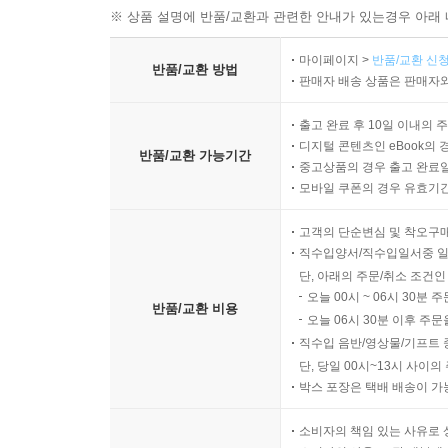
※ 상품 설명에 반품/교환과 관련한 안내가 있는경우 아래 
마이페이지 >
반품/교환 신청
반품/교환 방법
판매자 배송 상품은 판매자와
출고 완료 후 10일 이내의 
디지털 콘텐츠인 eBook의 
반품/교환 가능기간
중고상품의 경우 출고 완료일
모바일 쿠폰의 경우 유효기간(
고객의 단순변심 및 착오구
직수입양서/직수입일서중 일
단, 아래의 주문/취소 조건인
오늘 00시 ~ 06시 30분 
반품/교환 비용
오늘 06시 30분 이후 주문
직수입 음반/영상물/기프트 
단, 당일 00시~13시 사이
박스 포장은 택배 배송이 가
소비자의 책임 있는 사유로 