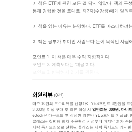
이 책은 ETF에 관한 모든 걸 담지 않았다. 책의 
않는다. 흐름을 읽고, 가격을 해석하고, 돈의 움직임
통해 경험한 것을 토대로, 제3자(수강생)에게 알려주
연결시키는 법’을 배우게 된다. 시장을 해석할 준비는
---「재테크 일타 윤타의 투자력 ‘이제, 움직일 차례
이 책을 읽는 이유는 분명하다. ETF를 마스터하려는
2019년부터 지금까지 주식시장이 열리는 날에는 
이 책은 공부가 취미인 사람보다 돈이 목적인 사람에
가족상이 있던 날도 빼놓지 않았다. 누군가에게 부
사람이지만 이거 하나만큼은 정말 스스로 대견하다
포인트 1. 이 책은 매우 수익 지향적이다.
---「06 지수 ETF 매수시점 _언제 전쟁터에 진
포인트 2. 예측보다는 ‘대응’이다.
포인트 3. 반복해서 읽기를 권한다.
매도가 어려운 이유는 ‘기술’의 영역이 아니라 ‘예
여러 번 하다 보면 어느 순간 ‘이게 그 말이었구나!’
이 책이 필요한 사람
회원리뷰
(0건)
---「11 3천만원 넘게 주식강의 듣고 깨달은 최고의 매도
· 주식에 관심이 있지만 선뜻 투자하기 겁나는 주식
매주 10건의 우수리뷰를 선정하여 YES포인트 3만원을 드
3,000원 이상 구매 후 리뷰 작성 시
일반회원 300원, 마니아
· 수많은 종목을 하나하나 분석하기 어려운 바쁜 
eBook은 다운로드 후 작성한 리뷰만 YES포인트 지급됩니
· ETF 투자를 어디서부터 시작해야 할지 모르는 사
클래스는 첫번째 회차 주문확정 시점부터 마지막 회차 주문
· 직장, 육아로 인해 하루 딱 30분만 투자할 시간이
사락 독서모임으로 진행된 클래스는 사락 독서모임 게시판