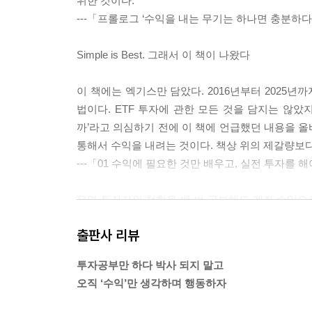
위한 것이다.
2 포(Four)나리오 _윤타의 투자 시나리오 매뉴얼
---「프롤로그 ‘수익을 내는 무기는 하나면 충분하
3 ETF 투자자가 알아야 할 주식 용어
4 ETF 투자자를 위한 HTS/MTS 세팅 가이드
Simple is Best. 그래서 이 책이 나왔다
[오직 독자를 위한 특별강의] (큐알코드)
이 책에는 엑기스만 담았다. 2016년부터 2025년
1 시가총액, 주가, 거래량
법이다. ETF 투자에 관한 모든 것을 담지는 않았
2 복기&투자노트
까’라고 의심하기 전에 이 책에 언급했던 내용을 올
3 지지/저항선이 안 보인다면
통해서 수익을 내려는 것이다. 책상 위의 제갈량보다
4 20년 동안 제자리걸음인 코스피
---「01 수익에 필요한 것만 배우고, 실전 투자를
5 지수차트 지지/저항 긋기
유명 투자자의 철학을 백 번 공부해도 계좌 수익으로
건 투자뿐만 아니라 삶의 전반적인 영역에서도 마찬가지
출판사 리뷰
기준은 멋진 글귀에서 나오는 게 아니다. 반복적인 
실, 수익이 나면 마인드는 알아서 좋아진다.
투자공부만 하다 박사 되지 말고
---「재테크 일타 윤타의 투자력 ‘워런 버핏의 책을
오직 ‘수익’만 생각하며 행동하자
이건 단순한 차트 공부가 아니다. 이제부터 ETF 