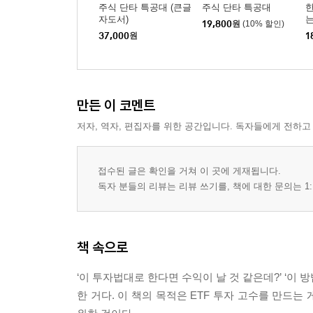
05 매수 버튼 누르기 전에 3분만 더 투자하자
주식 단타 특공대 (큰글
주식 단타 특공대
한
자도서)
는
06 지수 ETF 매수시점 _언제 전쟁터에 진입할 것
19,800
원
(10% 할인)
37,000
원
1
07 지수 ETF 매수방법
08 지수 ETF 매수타점 _쌍바닥
09 초보인가? 고수인가? 한 방에 구별하는 법
10 매도는 결국 아쉬움과 공포, 둘 중 하나를 선택하
만든 이 코멘트
11 3천만 원 넘게 주식강의 듣고 깨달은 최고의 매
저자, 역자, 편집자를 위한 공간입니다. 독자들에게 전하고
① 반반이 스킬 ② 5꺽 매도법?(이동평균선 기준)
12 미국 주식/ETF는 무조건 오를 거라는 환상
13 가장 단순하면서 효과적인 미국주식 투자법 S&P500
접수된 글은 확인을 거쳐 이 곳에 게재됩니다.
독자 분들의 리뷰는 리뷰 쓰기를, 책에 대한 문의는 1:
· ETF 투자할 때 꼭 알아야 할 질문 TOP 8 기본 지
· ETF 투자할 때 꼭 알아야 할 질문 TOP 5 실전 투
Epilogue 기준은 그냥 생기지 않는다 (feat. 수익
책 속으로
‘이 투자법대로 한다면 수익이 날 것 같은데?’ ‘이 
[특별부록]
한 거다. 이 책의 목적은 ETF 투자 고수를 만드는
1 투자는 쉽다, 내 삶이 어렵다 LSP (LIFE+STUDY+