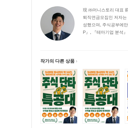
08 추세를 읽는 도구 ‘이동평균선’
現 ㈜머니스토리 대표 前
퇴직연금모집인 저자는 실
3장 ETF 투자의 기본
성했으며, 주식공부에만 
P』, 『테마기업 분석』,
01 펀드의 시대는 갔다. 이제는 ETF가 대세다
02 ETF 분석은 ‘종목명’만 파악하면 절반 성공
03 액티브 펀드 vs 패시브 펀드 초보 투자자는 어디
· 증권사 선택 잘하는 방법
작가의 다른 상품
4장 첫 번째 수익무기 ‘지수 ETF’
01 수익무기를 꺼내기 전에 칼날을 점검하는 마음
02 지수 ETF 투자로 망할 것 같으면 이민을 가는 게
03 양날의 검 레버리지 ETF
· 레버리지 ETF 투자 전 사전 교육
04 독이 든 성배 인버스 ETF
· 이제 실전이다! 지수 ETF 매수시점부터 매수타점