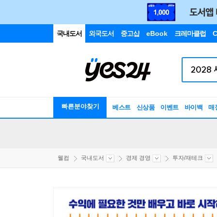
국내도서
외국도서
중고샵
eBook
크레마클럽
C
빠른분야찾기
베스트
신상품
이벤트
바이백
매
웰컴
국내도서
경제 경영
투자/재테크