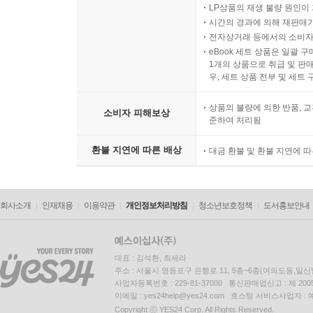
LP상품의 재생 불량 원인이 기
시간의 경과에 의해 재판매가
전자상거래 등에서의 소비자
eBook 세트 상품은 일괄 
1개의 상품으로 취급 및 판매
우, 세트 상품 전부 및 세트
상품의 불량에 의한 반품, 교
소비자 피해보상
준하여 처리됨
환불 지연에 따른 배상
대금 환불 및 환불 지연에 
회사소개
인재채용
이용약관
개인정보처리방침
청소년보호정책
도서홍보안내
대표 : 김석환, 최세라
주소 : 서울시 영등포구 은행로 11, 5층~6층(여의도동,일신
사업자등록번호 : 229-81-37000 통신판매업신고 : 제 200
이메일 : yes24help@yes24.com 호스팅 서비스사업자 :
Copyright ⓒ YES24 Corp. All Rights Reserved.