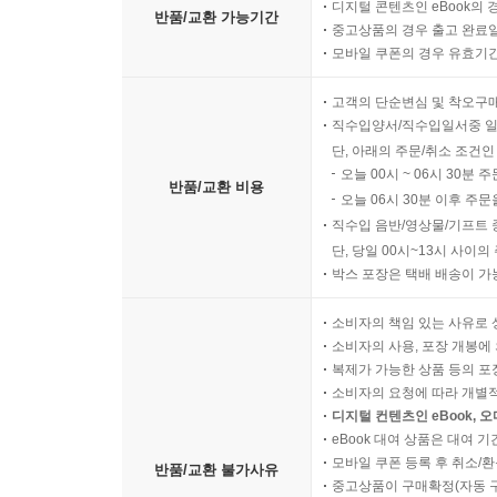
디지털 콘텐츠인 eBook의 
예상했지만, 실제로 수익금액이 천만원 이상 적혀 있는
반품/교환 가능기간
중고상품의 경우 출고 완료일
월천 회원님들께 감사드리며 앞으로도 꾸준히 하는
모바일 쿠폰의 경우 유효기간(
- 스너글 님의 수익인증 중에서 (2024. 2. 22)
고객의 단순변심 및 착오구
직수입양서/직수입일서중 일
첫 달 수익인증 ★★★★★
단, 아래의 주문/취소 조건인
오늘 00시 ~ 06시 30분 
윤타 님 덕분에 빠르게 성장할 수 있었고, ‘초심자
반품/교환 비용
오늘 06시 30분 이후 주문
미래를 계획할 수 있는 하루하루가 너무나도 소중하
직수입 음반/영상물/기프트 
단, 당일 00시~13시 사이
“더이상 아끼지 마세요. 추가 소득을 늘리세요.” 
박스 포장은 택배 배송이 가
종잣돈을 늘려 투자한다는 생각뿐이었기에 윤타 님
소비자의 책임 있는 사유로 
진심 어린 조언까지 더해져 더욱 돈맛에 몰입할 
소비자의 사용, 포장 개봉에 
‘끝장내기’가 되겠습니다!
복제가 가능한 상품 등의 포장을 
- 끝장내기 님의 수익인증 중에서 (2024. 5. 1)
소비자의 요청에 따라 개별
디지털 컨텐츠인 eBook, 
eBook 대여 상품은 대여 기
모바일 쿠폰 등록 후 취소/환
반품/교환 불가사유
중고상품이 구매확정(자동 