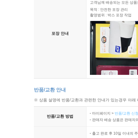
고객님께 배송되는 모든 상품을
- 위사 님의 수익인증 중에서 (2023. 4. 16)
목적 : 안전한 포장 관리
촬영범위 : 박스 포장 작업
ETF로만 한 달 100만원 수익 후기 (ETF 장점) ★
포장 안내
첫 번째, ETF를 배우면 평생 투자에 사용할 수 있
두 번째, 모든 재테크 중에서 제일 쉽습니다. 한국
ETF는 쉽다는 것이 제일 큰 장점이죠. “많은 공부
정도로 많죠.
이렇게 평생 사용할 수 있고, 쉽게 투자할 수 있
반품/교환 안내
찾아보기도 했지만 ETF는 돈맛이 찐입니다.
※ 상품 설명에 반품/교환과 관련한 안내가 있는경우 아래 
- 슈슈 님의 수익인증 중에서 (2022. 8. 20)
마이페이지 >
반품/교환 신청
반품/교환 방법
그토록 바라던 월 천만원 달성했습니다! ★★★★
판매자 배송 상품은 판매자와
1월에 지수가 하락하는 것을 보고 ETF로 몰빵해
출고 완료 후 10일 이내의 