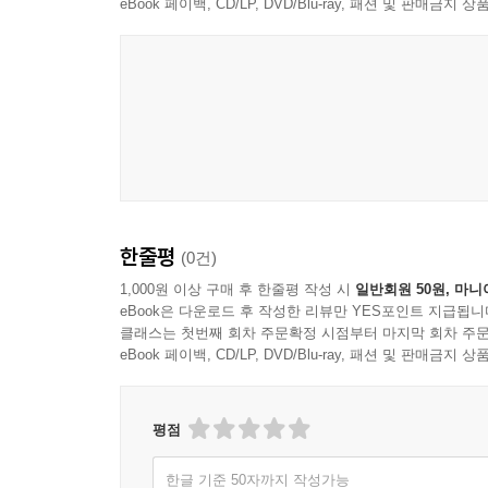
eBook 페이백, CD/LP, DVD/Blu-ray, 패션 및 판매금
수많은 수익인증으로 입증된 성공사례
· 투자 공부와 시간이 부족한 30대 자영업자가 한 번
· 아이 셋을 홀로 키우는 30대 워킹맘이자 대학병원 간
· 20대 사회초년생으로 월 1천만원 달성 (스너글 님)
· 투자 30년차 50대 남성으로 ETF 투자로 처음 확
사실 ETF의 단점은 찾기 힘들다. 그런데 왜 그
한줄평
(0건)
증권사의 수수료가 낮기 때문에 홍보가 부족했다. 
또한 많이 늘었다. 이제, 재테크 좀 한다는 사람은
1,000원 이상 구매 후 한줄평 작성 시
일반회원 50원, 마니
eBook은 다운로드 후 작성한 리뷰만 YES포인트 지급됩니
놓치지 말고, 쉽고 안정적으로 당장 해볼 수 있는 E
클래스는 첫번째 회차 주문확정 시점부터 마지막 회차 주문
eBook 페이백, CD/LP, DVD/Blu-ray, 패션 및 판매금
오직 수익만을 생각하며 행동하는 저자의 특급 비
우려낼수록 깊이가 더해지는 사골과 같다.
평점
수익 내는 기술을 남한테 왜 알려줘?
한글 기준 50자까지 작성가능