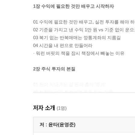
1장 수익에 필요한 것만 배우고 시작하자
01 수익에 필요한 것만 배우고, 실전 투자를 해야 
02 기준을 가지고 낸 수익 1만 원 vs 기준 없이 운으
03 복기 없는 반복매매는 깡통계좌의 지름길
04 시간을 내 편으로 만들어라
· 워런 버핏의 책을 잠시 책장에서 빼놓는 이유
2장 주식 투자의 본질
01 돈이 지나가는 길 돈의 흔적 ‘주가’
02 실적만 보고 투자하면 돈을 잃는 이유
03 주가 상승의 원인은 ‘기대감’이다
저자 소개
04 재료의 4가지 분류
(1명)
05 돈의 흐름을 읽는 첫 번째 언어 ‘캔들’
06 돈의 흐름을 읽는 두 번째 언어 ‘거래량’
저 :
윤타(윤영준)
07 지지에 사서 저항에서 팔아라