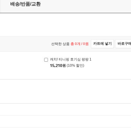
배송/반품/교환
카트에 넣기
바로구
선택한 상품
총
0
개 /
0
원
캐치! 티니핑 호기심 팡팡 1
15,210
원
(10% 할인)