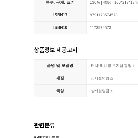
쪽수, 무게, 크기
136쪽 | 408g | 160*217*13
ISBN13
9791173574573
ISBN10
1173574573
상품정보 제공고시
품명 및 모델명
캐치! 티니핑 호기심 팡팡 2
재질
상세설명참조
색상
상세설명참조
관련분류
카테고리 분류