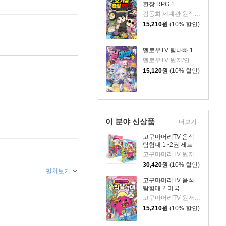
환장 RPG 1
김동희 세계관 원작/박종은 글/이정태 그림
15,210
원
(10% 할인)
멜로우TV 팀나빠 1
멜로우TV 원저/안경순 저/쓰리포 그림
15,120
원
(10% 할인)
이 분야 신상품
더보기
고구마머리TV 음식
탐험대 1~2권 세트
고구마머리TV 원저/서후 글/김기수 그림
30,420
원
(10% 할인)
펼쳐보기
고구마머리TV 음식
탐험대 2 미국
고구마머리TV 원저/서후 글/김기수 그림
15,210
원
(10% 할인)