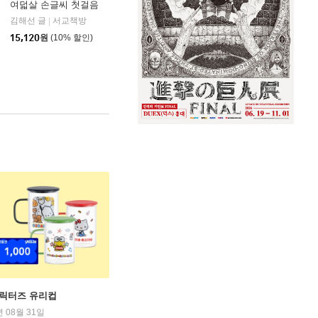
여덟살 손글씨 첫걸음
김해선 글
서교책방
|
아울북
|
15,120
원
(10% 할인)
캐릭터즈 유리컵
년 08월 31일