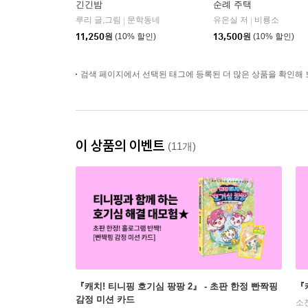
긴긴밤
순례 주택
루리 글,그림
문학동네
유은실 저
비룡소
|
|
11,250
원
(10% 할인)
13,500
원
(10% 할인)
검색 페이지에서 선택된 태그에 등록된 더 많은 상품을 확인해 
이 상품의 이벤트
(11개)
『캐치! 티니핑 호기심 팡팡 2』 - 초판 한정 빤짝핑
『
감정 미션 카드
소