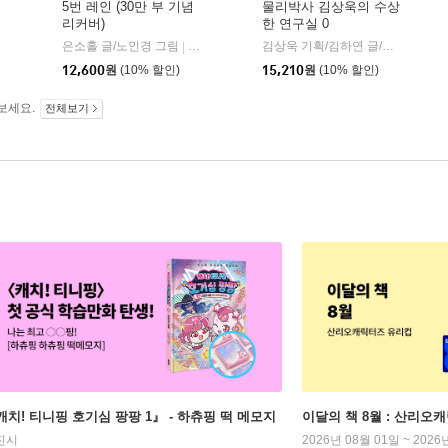
5번 레인 (30만 부 기념
물리박사 김상욱의 수상
리커버)
한 연구실 0
은소홀 글/노인경 그림
문학동네
김상욱 기획/김하연 글/정순규 그림
|
12,600
원
(10% 할인)
15,210
원
(10% 할인)
보세요.
전체보기
캐치! 티니핑 호기심 팡팡 1』 - 하츄핑 떡 메모지
이달의 책 8월 : 산리오
진시
2026년 08월 01일 ~ 2026