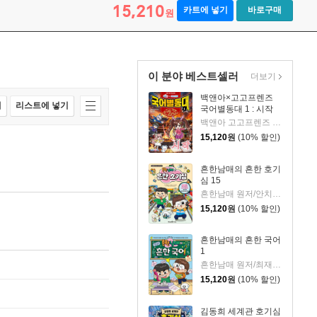
15,210
카트에 넣기
바로구매
원
이 분야 베스트셀러
더보기
백앤아×고고프렌즈
매
리스트에 넣기
국어별동대 1 : 시작
백앤아 고고프렌즈 원저/한바리 글/정수영 그림/김선 감수
15,120
원
(10% 할인)
흔한남매의 흔한 호기
심 15
흔한남매 원저/안치현 글/유난희 그림/이정모,흔한컴퍼니 감수
15,120
원
(10% 할인)
흔한남매의 흔한 국어
1
흔한남매 원저/최재연 글/도니패밀리 그림
15,120
원
(10% 할인)
김동희 세계관 호기심