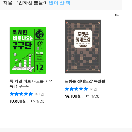
이 책을 구입하신 분들이
많이 산 책
3
/4
툭 치면 바로 나오는 기적
포켓몬 생태도감 특별판
특강 구구단
18건
101건
44,100
원
(10% 할인)
10,800
원
(10% 할인)