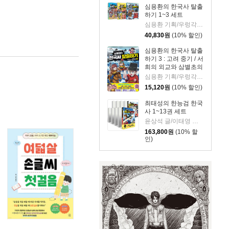
심용환의 한국사 탈출
하기 1~3 세트
심용환 기획/우렁각시탈 글/타니스튜디오 그림
40,830
원
(10% 할인)
심용환의 한국사 탈출
하기 3 : 고려 중기 / 서
희의 외교와 삼별초의
투쟁 편
심용환 기획/우렁각시탈 글/타니스튜디오 그림
15,120
원
(10% 할인)
최태성의 한능검 한국
사 1~13권 세트
윤상석 글/이태영 그림
163,800
원
(10% 할
인)