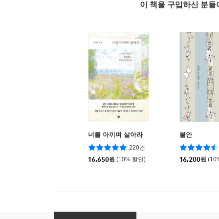
이 책을 구입하신 분
너를 아끼며 살아라
불안
220건
16,650
원
(10% 할인)
16,200
원
(10