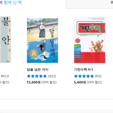
들이
함께 산 책
담을 넘은 아이
기탄수학 H-1
401건
162건
93건
% 할인)
12,600
원
(10% 할인)
5,400
원
(10% 할인)