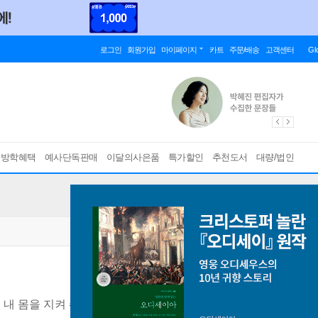
로그인
회원가입
마이페이지
카트
주문/배송
고객센터
Gl
름방학혜택
예사단독판매
이달의사은품
특가할인
추천도서
대량/법인
: 내 몸을 지켜 줘, 티니핑!
[ 양장 ]