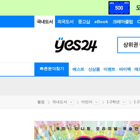
국내도서
외국도서
중고샵
eBook
크레마클럽
C
빠른분야찾기
베스트
신상품
이벤트
바이백
매
웰컴
국내도서
어린이
1-2학년
1-