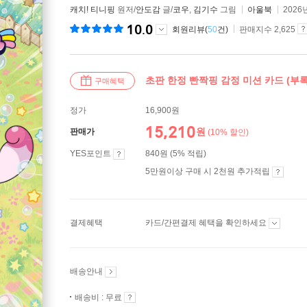
캐치! 티니핑
원저/
안도감
글/
코우
,
김기수
그림
아울북
2026
10.0
회원리뷰(
50
건)
판매지수 2,625
초판 한정 빤짝핑 감정 미션 카드 (부록
구매혜택
정가
16,900원
15,210
원
판매가
(10% 할인)
YES포인트
840원 (5% 적립)
5만원이상 구매 시 2천원 추가적립
결제혜택
카드/간편결제 혜택을 확인하세요
배송안내
배송비 : 무료