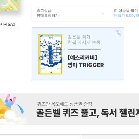
중고상품
이 상품을 팔기
판매요청하기
매입가 6,000
서지도안
김은성 작가
친필 메시지 수록
---------------
[예스리커버]
빵야 TRIGGER