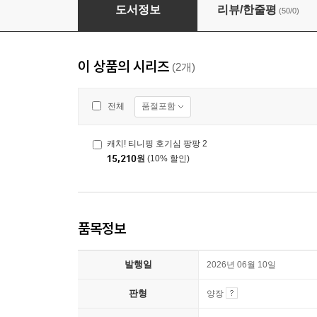
캐치! 티니핑 호기심 팡팡 2
도서정보
리뷰/한줄평
(50/0)
이 상품의 시리즈
(2개)
품절포함
전체
캐치! 티니핑 호기심 팡팡 2
15,210
원
(10% 할인)
품목정보
발행일
2026년 06월 10일
판형
양장