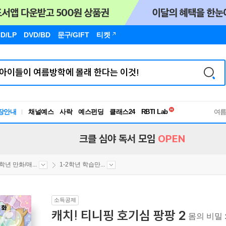
D/LP
DVD/BD
문구
/GIFT
티켓
독서유형검사
RBTI Lab
장안내
채널예스
사락
예스펀딩
클래스24
여
독서유형검사
크클 심야 독서 모임
OPEN
2학년 만화/애...
1-2학년 학습만...
소득공제
캐치! 티니핑 호기심 팡팡 2
몸의 비밀 