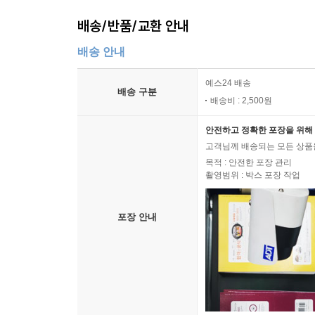
배송/반품/교환 안내
배송 안내
예스24 배송
배송 구분
배송비 : 2,500원
안전하고 정확한 포장을 위해 
고객님께 배송되는 모든 상품을
목적 : 안전한 포장 관리
촬영범위 : 박스 포장 작업
포장 안내