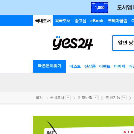
국내도서
외국도서
중고샵
eBook
크레마클럽
C
빠른분야찾기
베스트
신상품
이벤트
바이백
매
웰컴
국내도서
IT 모바일
인공지능