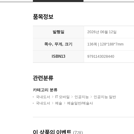
품목정보
발행일
2026년 06월 12일
쪽수, 무게, 크기
136쪽 | 128*188*7mm
ISBN13
9791143028440
관련분류
카테고리 분류
국내도서
IT 모바일
인공지능
인공지능 일반
국내도서
예술
예술일반/예술사
이 상품의 이벤트
(7개)