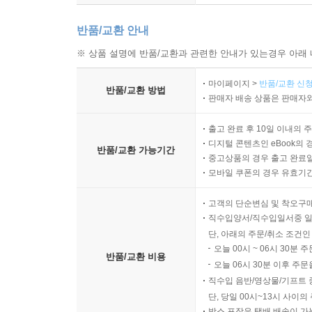
반품/교환 안내
※ 상품 설명에 반품/교환과 관련한 안내가 있는경우 아래 
마이페이지 >
반품/교환 신청
반품/교환 방법
판매자 배송 상품은 판매자와
출고 완료 후 10일 이내의 
디지털 콘텐츠인 eBook의 
반품/교환 가능기간
중고상품의 경우 출고 완료일
모바일 쿠폰의 경우 유효기간(
고객의 단순변심 및 착오구
직수입양서/직수입일서중 일
단, 아래의 주문/취소 조건인
오늘 00시 ~ 06시 30분 
반품/교환 비용
오늘 06시 30분 이후 주문
직수입 음반/영상물/기프트 
단, 당일 00시~13시 사이
박스 포장은 택배 배송이 가