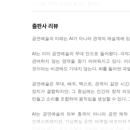
---『03_“AI와 인간의 협업”』중에서
결과적으로, 이러한 역사성이 반영된 프롬프트와 AI
출판사 리뷰
객은 이를 통해 디지털 트윈으로 구현된 가상세계
현존성은 관객의 존재에 의해 감각되는 무대의 공간
공연예술의 미래는 AI가 아니라 관계의 재설계에 
는 본질적인 기능과 함께 무대 전환, 재질과 색감,
될 것이다.
AI는 이미 공연예술의 무대 안으로 들어왔다. 극작과
---『06_“AI 아우라의 등장”』중에서
관여하지 않는 영역을 찾기 어려워지고 있다. 이
것이라는 비관에도 기대지 않는다. AI를 둘러싼 과
이러한 공연예술에 기술 환경으로 AI가 결합한 
수 있을 것이다. 그러나 현실을 살아가는 인간으로
공연예술은 무대, 배우, 텍스트, 관객이 같은 시간과
지 않음에도, 완벽하지 못함에도, 비합리적이더라도
장치가 결합하지만, 그 중심에는 인간의 창작 의도
만들고 소리를 조합하며 움직임을 생성할 수 있다. 
---『09_“낙관적이지 않은 AI 공연예술”』중에서
AI는 공연예술의 외부 충격이 아니라 공연 제작
오케스트레이션, 가상현실 공연, 버추얼 퍼포머와 
인프라 독점, 창작 비용의 양극화, 저작권 침해, 