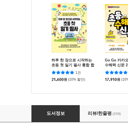
하루 한 장으로 시작하는
Go Go 카
초등 첫 일기 필사 통합 합
수해력 신문 2
본판
1건
21,600
원
(10% 할인)
17,910
원
(10
청소년을 위한 어린 왕자 필사책
도서정보
리뷰/한줄평
(27/0)