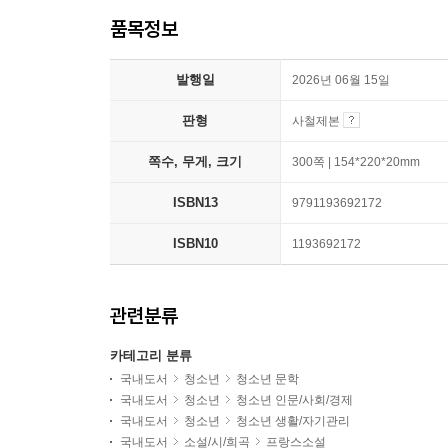
품목정보
발행일
2026년 06월 15일
판형
사철제본
쪽수, 무게, 크기
300쪽 | 154*220*20mm
ISBN13
9791193692172
ISBN10
1193692172
관련분류
카테고리 분류
국내도서
청소년
청소년 문학
국내도서
청소년
청소년 인문/사회/경제
국내도서
청소년
청소년 생활/자기관리
국내도서
소설/시/희곡
프랑스소설