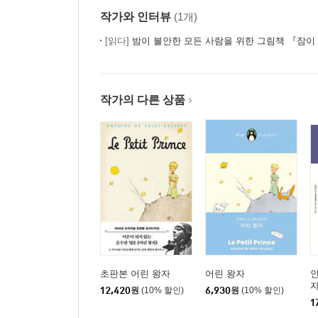
작가와 인터뷰
(1개)
[읽다]
밤이 불안한 모든 사람을 위한 그림책 『잠이 달아나
작가의 다른 상품
초판본 어린 왕자
어린 왕자
인
자
12,420
원
(10% 할인)
6,930
원
(10% 할인)
1