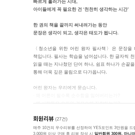
빠르게 흘러가는 시대,
--- p.222
아이들에게 꼭 필요한 건 ‘천천히 생각하는 시간’
한 권의 책을 끝까지 써내려가는 동안
문장은 생각이 되고, 생각은 태도가 됩니다.
〈청소년을 위한 어린 왕자 필사책〉은 문장을 
책입니다. 필사는 학습을 넘어섭니다. 한 글자씩 
읽을 때는 지나쳤던 단어 하나, 쉼표 하나가 손끝
통해 더욱 깊은 울림으로 다가옵니다.
어린 왕자는 우리에게 묻습니다.
· 왜 어른이 될수록 순수함을 잃어버리는가?
· 왜 사람들은 숫자와 겉모습에 집착하는가?
· 인생에서 정말 중요한 것은 무엇인가?
회원리뷰
(27건)
작품 속 어린 왕자가 만나는 어른들은 권력, 숫자
매주 10건의 우수리뷰를 선정하여 YES포인트 3만원을 드
3,000원 이상 구매 후 리뷰 작성 시
일반회원 300원, 마니아
질문하며 진짜 중요한 것이 무엇인지 찾아갑니다.