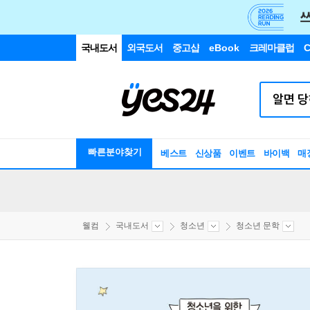
국내도서
외국도서
중고샵
eBook
크레마클럽
C
빠른분야찾기
베스트
신상품
이벤트
바이백
매
웰컴
국내도서
청소년
청소년 문학