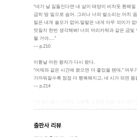
“네가 날 길들인다면 내 삶이 태양이 비치듯 환해질
급히 땅 밑으로 숨어. 그러나 너의 발소리는 마치 음
밀은 내게 쓸모가 없어.밀밭은 내게 아무 의미가 없
멋질지 한번 생각해봐! 너의 머리카락과 같은 금빛 
될 거야….”
--- p.210
이튿날 어린 왕자가 다시 왔다.
“어제와 같은 시간에 왔으면 더 좋았을 텐데.” 여우가
가까워질수록 점점 더 행복해지고, 네 시가 되면 몸을
--- p.214
“네 장미꽃이 너에게 그토록 소중한 것은 네가 장미
“내가 장미꽃을 위해서 들인 시간 때문이야.” 어린
“사람들은 이 진실을 잊어버렸어.” 여우가 말했다. 
출판사 리뷰
있어….”