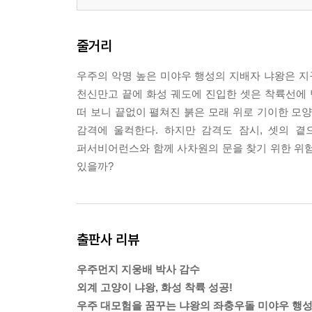
줄거리
우주의 악명 높은 미야우 행성의 지배자 냐왕은 지
천신만고 끝에 화성 궤도에 진입한 셋은 착륙선에
떠 보니 끝없이 펼쳐진 붉은 모래 위로 기이한 모
감격에 울컥한다. 하지만 감격도 잠시, 셋의 곁
퍼서비어런스와 함께 사차원의 문을 찾기 위한 위험
있을까?
출판사 리뷰
우주먼지 지웅배 박사 감수
외계 고양이 냐왕, 화성 착륙 성공!
우주 대모험을 꿈꾸는 냐왕의 좌충우돌 미야우 행성 