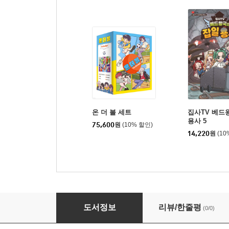
온 더 볼 세트
집사TV 베드
용사 5
75,600
원
(10% 할인)
14,220
원
(10
우주로 냐왕 5 : 더 먼 우주를 향해
도서정보
리뷰/한줄평
(0/0)