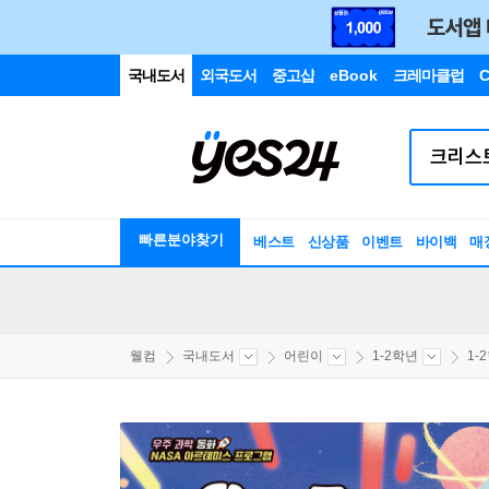
국내도서
외국도서
중고샵
eBook
크레마클럽
C
빠른분야찾기
베스트
신상품
이벤트
바이백
매
웰컴
국내도서
어린이
1-2학년
1-