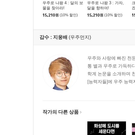
우주로 냐왕 4 : 달의 보
우주로 냐왕 3 : 가자,
물을 찾아라!
달을 향하여!
죠
15,210
원
(10% 할인)
15,210
원
(10% 할인)
1
감수 :
지웅배
(우주먼지)
우주와 사랑에 빠진 천문
통 별과 우주로 가득하다
학계 논문을 소개하며 천
[능력자들]에 우주 능력
작가의 다른 상품