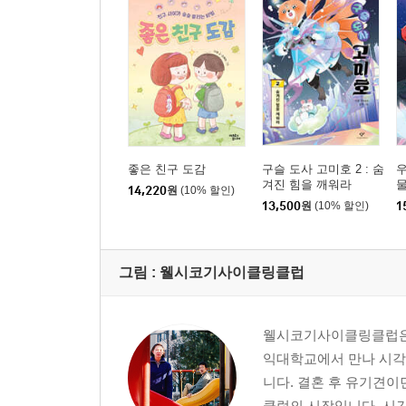
좋은 친구 도감
구슬 도사 고미호 2 : 숨
우
겨진 힘을 깨워라
물
14,220
원
(10% 할인)
13,500
원
(10% 할인)
1
그림 :
웰시코기사이클링클럽
웰시코기사이클링클럽은 
익대학교에서 만나 시각
니다. 결혼 후 유기견
클럽의 시작입니다. 시간