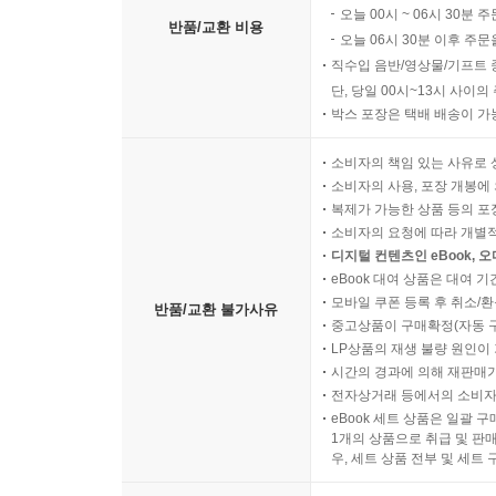
오늘 00시 ~ 06시 30분 
반품/교환 비용
오늘 06시 30분 이후 주문
직수입 음반/영상물/기프트 
단, 당일 00시~13시 사이
박스 포장은 택배 배송이 가
소비자의 책임 있는 사유로 
소비자의 사용, 포장 개봉에 
복제가 가능한 상품 등의 포장을 
소비자의 요청에 따라 개별
디지털 컨텐츠인 eBook, 
eBook 대여 상품은 대여 기
모바일 쿠폰 등록 후 취소/환
반품/교환 불가사유
중고상품이 구매확정(자동 
LP상품의 재생 불량 원인이 기
시간의 경과에 의해 재판매가
전자상거래 등에서의 소비자
eBook 세트 상품은 일괄 
1개의 상품으로 취급 및 판매
우, 세트 상품 전부 및 세트