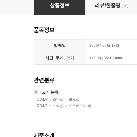
엔하이픈 (ENHYPEN) - [ENHYPEN WORLD CO
상품정보
리뷰/한줄평
(0/0)
품목정보
발매일
2026년 06월 17일
시간, 무게, 크기
1,000g | 85*180mm
관련분류
카테고리 분류
CD/LP
스타샵
화보집
CD/LP
스타샵
포토카드/기타
제품소개