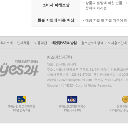
상품의 불량에 의한 반품, 교
소비자 피해보상
준하여 처리됨
환불 지연에 따른 배상
대금 환불 및 환불 지연에 
회사소개
인재채용
이용약관
개인정보처리방침
청소년보호정책
도서홍보안내
대표 : 김석환, 최세라
주소 : 서울시 영등포구 은행로 11, 5층~6층(여의도동,일신
사업자등록번호 : 229-81-37000 통신판매업신고 : 제 200
이메일 : yes24help@yes24.com 호스팅 서비스사업자 :
Copyright ⓒ YES24 Corp. All Rights Reserved.