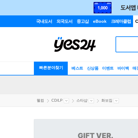
국내도서
외국도서
중고샵
eBook
크레마클럽
C
빠른분야찾기
베스트
신상품
이벤트
바이백
매
웰컴
CD/LP
스타샵
화보집