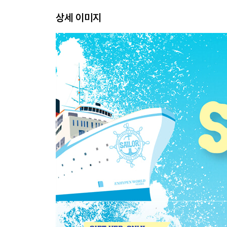
- Package 1 EA
상세 이미지
- Vampir ticket & Concept photo 2 EA (2 out of 12
- Game coupon card 1 EA (1 out of 6 random)
@ Coupon Benefits
[GAME COUPON CARD]
: In-game currency 800 GEMS
Download ENHYPEN WORLD and become a CONNE