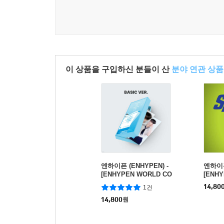
이 상품을 구입하신 분들이 산
분야 연관 상품
엔하이픈 (ENHYPEN) -
엔하이픈
[ENHYPEN WORLD CO
[ENH
UPON CARD COLLECT
UPON
14,80
1건
ION] SAILOR BASIC ve
ION] 
r.
14,800
원
ASIC v