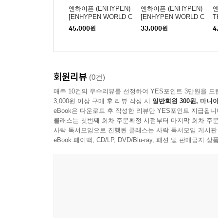
엔하이픈 (ENHYPEN) -
엔하이픈 (ENHYPEN) -
엔
[ENHYPEN WORLD C
[ENHYPEN WORLD C
T
OUPON CARD COLLE
OUPON CARD COLLE
yl
45,000
원
33,000
원
4
CTION] SUMMER VA
CTION] SUMMER VA
CATION GAME PACK
CATION COLLECTOR
ver.
ver.
회원리뷰
(0건)
매주 10건의 우수리뷰를 선정하여 YES포인트 3만원을 드
3,000원 이상 구매 후 리뷰 작성 시
일반회원 300원, 마니아
eBook은 다운로드 후 작성한 리뷰만 YES포인트 지급됩니
클래스는 첫번째 회차 주문확정 시점부터 마지막 회차 주문
사락 독서모임으로 진행된 클래스는 사락 독서모임 게시판
eBook 페이백, CD/LP, DVD/Blu-ray, 패션 및 판매금