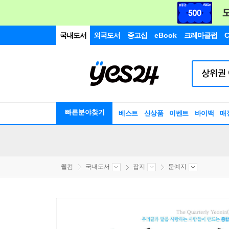
국내도서
외국도서
중고샵
eBook
크레마클럽
C
빠른분야찾기
베스트
신상품
이벤트
바이백
매
웰컴
국내도서
잡지
문예지