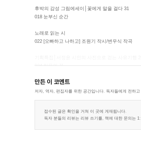
후박의 감성 그림에세이│꽃에게 말을 걸다 31
018 눈부신 순간
노래로 읽는 시
022 [오빠하고 나하고] 조원기 작시/변우식 작곡
기획특집│서정윤 시인의 사진으로 걷는 사유기행 2
024 허무의 꽃
만든 이 코멘트
029 더불어 사는 세상│당신이 있어 행복합니다 방
032 김세영 시인의 포토포엠 49 하늘 거미 외 1편
저자, 역자, 편집자를 위한 공간입니다. 독자들에게 전하고
036 갤러리 연인│전호경-汕水와 사람들
054 이태규 시인의 단시 명상 오늘 사랑하라 6
접수된 글은 확인을 거쳐 이 곳에 게재됩니다.
독자 분들의 리뷰는 리뷰 쓰기를, 책에 대한 문의는 1:
기획특집│임정희의 춤의 시선-이 계절의 한국춤 33
057 동양무용 [한국무용편, 궁중무용 ‘오양선(五羊仙)