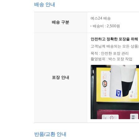
기획특집│김인수 시인의 詩가 있는 인산편지 38
배송 안내
153 지금, 당신도 꿀잠을 잡니까?
예스24 배송
배송 구분
배송비 : 2,500원
기획특집│김병중 시인의 해학시 [강남에 삿갓 쓰고] 
159 시인공화국 외 9편
안전하고 정확한 포장을 위해 
고객님께 배송되는 모든 상품을
기획특집│김경숙 시인의 워싱턴 특파원 보고 21
목적 : 안전한 포장 관리
172 주소 없는 집으로 가자!
촬영범위 : 박스 포장 작업
175 지는 법 외 1편
포장 안내
기획특집│윤여택 시인의 LA 특파원 보고 18
177 왕과 사는 남자
기획특집│강만수 소시집
180 시네필 외 9편
특별기획│이정해 작가의 삼돌이마을 행복한 마을 인
반품/교환 안내