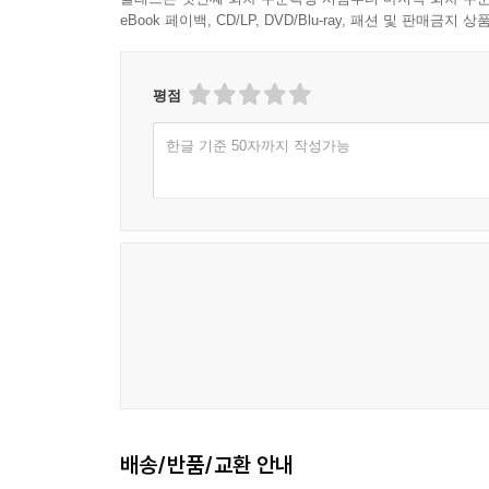
090 제9화 밀레니엄 세대 2
eBook 페이백, CD/LP, DVD/Blu-ray, 패션 및 판매금
특별기고│AI 시대에 문학의 생존전략
평점
097 김병중 AI 시대에 문학의 생존전략
한글 기준 50자까지 작성가능
기획특집│안세환 시인의 서해안 성경 전래 이야기 
120 칼 귀츨라프의 조선 방문
기획특집│박태우 시인의 한강은 흐른다 1
132 4월이 오면 외 4편
기획특집│김동건 작가의 종횡무진 인문학 클래스 7
140 영화 [왕과 사는 남자] 진짜 흥행 이유 외 1편
기획특집│박종철 시인의 불암산 편지 42
148 오래 산 나무
배송/반품/교환 안내