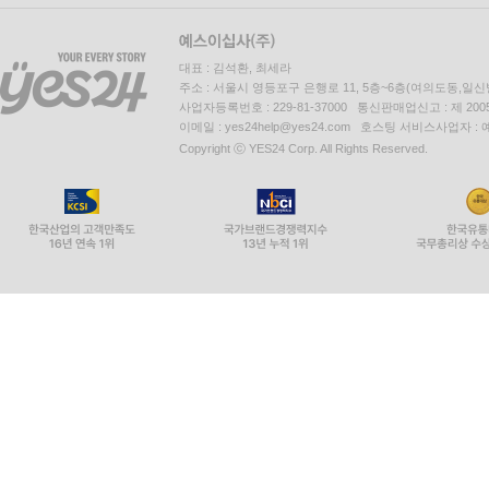
325 엄예성 고원찬
326 이서윤 나의 오빠
대표 : 김석환, 최세라
327 전연재 세계 나라
주소 : 서울시 영등포구 은행로 11, 5층~6층(여의도동,일신
328 한지유 김치
사업자등록번호 : 229-81-37000 통신판매업신고 : 제 200
이메일 : yes24help@yes24.com 호스팅 서비스사업자 :
329 김도환 땅속
Copyright ⓒ YES24 Corp. All Rights Reserved.
330 송시현 내가 왜 기쁠까
331 김강우 왜 기쁠까
332 이현준 부엉이
333 이권일 코알라
334 김수린 비
335 엄수현 연필
336 백서윤 동시역으로 가는 기차
337 박서현 기차역에서
338 송시현 연필
339 엄현빈 기차
340 임지유 제일 빠른 기차
341 오준민 똥