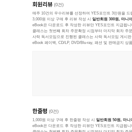
회원리뷰
(0건)
기획특집│인치엘로의 ‘팝페라’로 그리는 새로운 세상
매주 10건의 우수리뷰를 선정하여 YES포인트 3만원을 드
065 임동구 무대 밖의 스승, 내 아이가 가르쳐 준 
3,000원 이상 구매 후 리뷰 작성 시
일반회원 300원, 마니아
eBook은 다운로드 후 작성한 리뷰만 YES포인트 지급됩니
기획특집│고정국 시인의 시와 시작노트 9
클래스는 첫번째 회차 주문확정 시점부터 마지막 회차 주문
070 밤비 외 2편
사락 독서모임으로 진행된 클래스는 사락 독서모임 게시판
eBook 페이백, CD/LP, DVD/Blu-ray, 패션 및 판매금
076 이 계절의 읽을 책
기획특집│글글말말
080 영화 [왕과 사는 남자] 명대사
085 아내를 여왕 대접하면 내가 왕이 됨
086 의사도 추천하는 건강 지식
기획특집│이강조 시인의 꼴값 이야기 39
한줄평
(0건)
088 세상 참 뻔뻔하다
1,000원 이상 구매 후 한줄평 작성 시
일반회원 50원, 마니
eBook은 다운로드 후 작성한 리뷰만 YES포인트 지급됩니
기획특집│고진수 박사의 세대 그리고 세대, 인생의 
클래스는 첫번째 회차 주문확정 시점부터 마지막 회차 주문