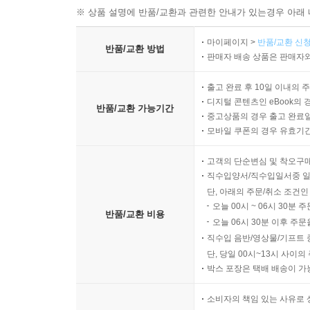
197 굽이굽이 어르신 인생 편지 [내 니 사랑한다]
※ 상품 설명에 반품/교환과 관련한 안내가 있는경우 아래 
기획특집│정신과 전문의 이근후 박사의 유머 이야기
마이페이지 >
반품/교환 신청
반품/교환 방법
207 결혼은 유머일까? 아닐까? 외 1편
판매자 배송 상품은 판매자와
출고 완료 후 10일 이내의 
특집│시
디지털 콘텐츠인 eBook의 
반품/교환 가능기간
216 강서연 화요일은 십자드라이버 외 1편
중고상품의 경우 출고 완료일
219 권상진 여자 말 외 1편
모바일 쿠폰의 경우 유효기간(
221 김승기 남한산성 백령풀 외 1편
고객의 단순변심 및 착오구
224 나고음 젖은 하루 외 1편
직수입양서/직수입일서중 일
226 박강남 물의 정원에서 만난 여인들 외 1편
단, 아래의 주문/취소 조건인
오늘 00시 ~ 06시 30분 
반품/교환 비용
특집│수필
오늘 06시 30분 이후 주문
228 조성재 좁은 골목길 외 1편
직수입 음반/영상물/기프트 
단, 당일 00시~13시 사이
박스 포장은 택배 배송이 가
특집│소설
234 박종우 물이 만든 문
소비자의 책임 있는 사유로 