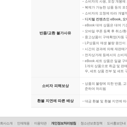
소비자의 사용, 포장 개봉에 
기획특집│누구?!시리즈 15(청각장애 무용가)
복제가 가능한 상품 등의 포장을 
257 고아라 음악의 진동을 느끼며 춤을 추는 고아라
소비자의 요청에 따라 개별
디지털 컨텐츠인 eBook, 
eBook 대여 상품은 대여 기
특집│동네의사 우영춘 박사의 의가(醫家) 산책 49
모바일 쿠폰 등록 후 취소/환
반품/교환 불가사유
295 아내의 빈자리, 엄마의 빈자리
중고상품이 구매확정(자동 
LP상품의 재생 불량 원인이 기
시간의 경과에 의해 재판매가
기획특집│서용준 장편소설 연재 8
전자상거래 등에서의 소비자
302 아! 단종
eBook 세트 상품은 일괄 
1개의 상품으로 취급 및 판매
우, 세트 상품 전부 및 세트
기획특집│김남권 시인과 함께 ‘동시야 놀자’ 20-
318 김호준 여름
상품의 불량에 의한 반품, 교
소비자 피해보상
319 김로아 고양이
준하여 처리됨
320 문지희 엄마의 칭찬
환불 지연에 따른 배상
대금 환불 및 환불 지연에 
321 김주완 자연
322 박서현 씨앗
323 고원찬 문지호
회사소개
인재채용
이용약관
개인정보처리방침
청소년보호정책
도서홍보안내
324 문지호 똥