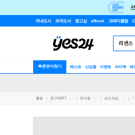
국내도서
외국도서
중고샵
eBook
크레마클럽
C
빠른분야찾기
베스트
신상품
이벤트
바이백
매
웰컴
문구/GIFT
유아동
보드게임
*