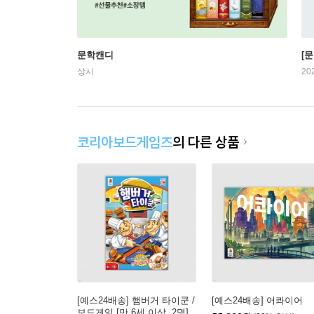
문학캔디
[문
상시
20
코리아보드게임즈
의 다른 상품
[예스24배송] 햄버거 타이쿤 /
[예스24배송] 어콰이어
보드게임 [만 6세 이상, 2명]