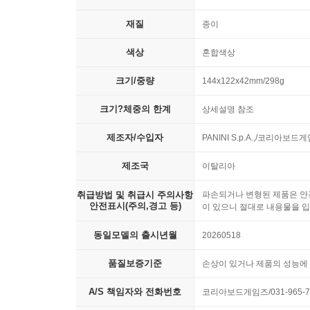
재질
종이
색상
혼합색상
크기/중량
144x122x42mm/298g
크기?체중의 한계
상세설명 참조
제조자/수입자
PANINI S.p.A.,/코리아보드
제조국
이탈리아
취급방법 및 취급시 주의사항
파손되거나 변형된 제품은 안전
안전표시(주의,경고 등)
이 있으니 절대로 내용물을 입
동일모델의 출시년월
20260518
품질보증기준
손상이 있거나 제품의 성능에 
A/S 책임자와 전화번호
코리아보드게임즈/031-965-7