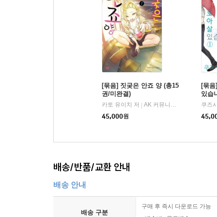
[묶음] 짓궂은 안죠 양 (총15
[묶음
권/미완결)
있습니
카토 유이치 저
AK 커뮤니케이션즈
쿠즈시
|
45,000
원
45,0
배송/반품/교환 안내
배송 안내
구매 후 즉시 다운로드 가능
배송 구분