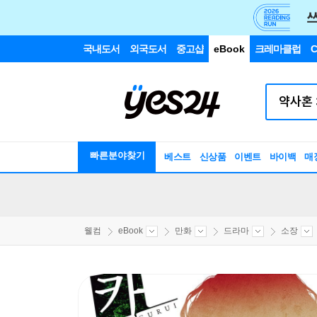
국내도서
외국도서
중고샵
eBook
크레마클럽
C
빠른분야찾기
베스트
신상품
이벤트
바이백
매
웰컴
eBook
만화
드라마
소장