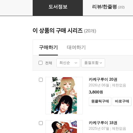
카케구루이 20권
도서정보
리뷰/한줄평
(2/2)
이 상품의 구매 시리즈
(20개)
구매하기
대여하기
최신순
품절포함
전체
카케구루이 20권
2026년 06월
제한없음
|
3,800
원
원클릭구매
바로구매
카케구루이 18권
2025년 07월
제한없음
|