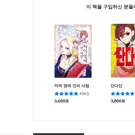
이 책을 구입하신 분
악역 영애 안의 사람
단다단
434건
3,600
원
3,800
원