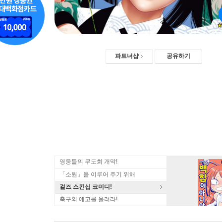
파트너샵
공유하기
영웅들의 무도회 개막!
「소원」을 이루어 주기 위해
걸즈 스킨십 코미디!
축구의 에고를 울려라!