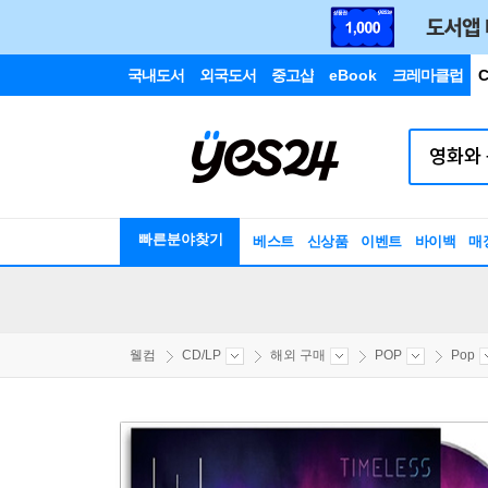
국내도서
외국도서
중고샵
eBook
크레마클럽
C
빠른분야찾기
베스트
신상품
이벤트
바이백
매
웰컴
CD/LP
해외 구매
POP
Pop