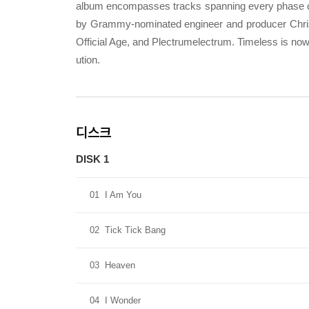
album encompasses tracks spanning every phase of 
by Grammy-nominated engineer and producer Chris
Official Age, and Plectrumelectrum. Timeless is now
ution.
디스크
DISK 1
01
I Am You
02
Tick Tick Bang
03
Heaven
04
I Wonder