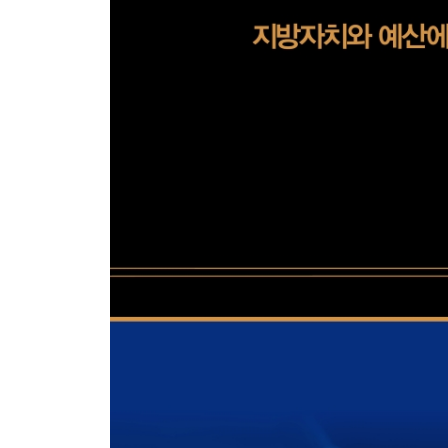
제3절 법령 등의 기준을 위반하지 않았는지 검토 48
제4절 예산 집행의 신축성 유지 제도의 활용 검토 48
제5절 예산낭비 요소는 없는지에 대한 검토 489
제6절 지방계약의 적정성에 대한 검토 489
제7절 공유재산 관리의 적정성 검토 490
제8절 예비비 사용의 적정성 검토 491
· 제10부 ·
예 · 결산 검토 사례
제1장 자료 관련 검토 사례 495
제2장 예산안 검토 사례 500
제3장 결산 검토 사례 553
제1절 당초 계획대로 예산이 집행되었는지 검토 55
제2절 당초 의도한 목표(성과)를 달성하였는지 검토 
제3절 법령 등의 기준을 위반하지 않았는지 검토 58
제4절 예산 집행 신축성 확보의 적절성 검토 593