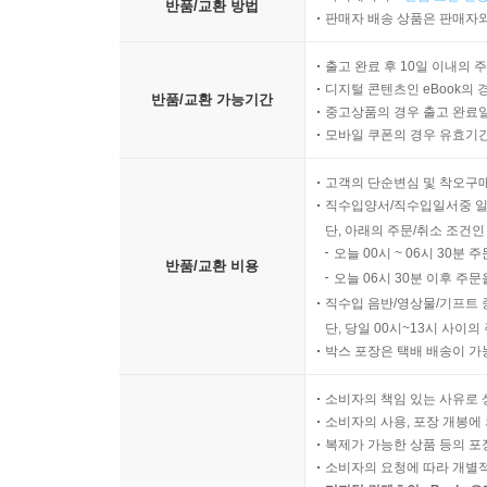
반품/교환 방법
판매자 배송 상품은 판매자와
출고 완료 후 10일 이내의 
디지털 콘텐츠인 eBook의 
반품/교환 가능기간
중고상품의 경우 출고 완료일
모바일 쿠폰의 경우 유효기간(
고객의 단순변심 및 착오구
직수입양서/직수입일서중 일
단, 아래의 주문/취소 조건인
오늘 00시 ~ 06시 30분 
반품/교환 비용
오늘 06시 30분 이후 주문
직수입 음반/영상물/기프트 
단, 당일 00시~13시 사이
박스 포장은 택배 배송이 가
소비자의 책임 있는 사유로 
소비자의 사용, 포장 개봉에 
복제가 가능한 상품 등의 포장을 
소비자의 요청에 따라 개별