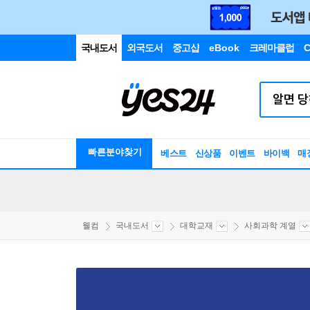
국내도서
외국도서
중고샵
eBook
크레마클럽
C
빠른분야찾기
베스트
신상품
이벤트
바이백
매
웰컴
국내도서
대학교재
사회과학 계열