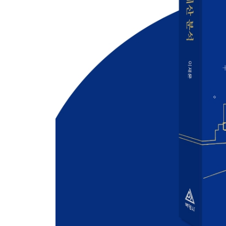
제1절 지방자치단체의 예산안 편성 126
제2절 예산안의 지방의회 제출 128
제3절 지방의회의 예산안 심의 · 확정 130
제4절 예산안 재의요구 및 대법원 소 제기 137
제2장 예산의 집행 141
제1절 세입예산의 집행 142
제2절 지방자치단체 금고 운영 146
제3절 세출예산의 집행 151
제4절 지방계약의 체결 157
제5절 신속집행 178
제6절 예산 집행의 신축성 유지 제도 184
제3장 결산서 작성 및 지방의회 심사 201
제1절 결산의 의의와 기능 201
제2절 결산의 준비 203
제3절 결산의 실효성 확보수단 212
제4장 예비비 사용 승인 222