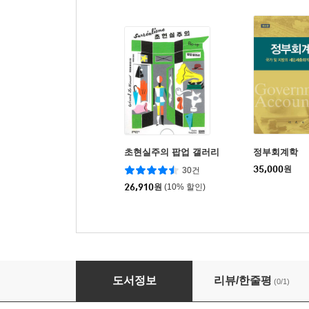
초현실주의 팝업 갤러리
정부회계학
35,000
원
30건
26,910
원
(10% 할인)
지방자치단체 예산 분석
도서정보
리뷰/한줄평
(0/1)