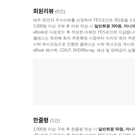
이해를 돕고 현장에서 곧바로 활용할 수 있도록 구
회원리뷰
필요한 제도들을 지방자치단체의 실제 사례 및 통계
(0건)
특히 방대한 숫자의 장벽인 ‘예산안과 결산서 읽는
매주 10건의 우수리뷰를 선정하여 YES포인트 3만원을 드
3,000원 이상 구매 후 리뷰 작성 시
일반회원 300원, 마니아
신규 공직자들이 예 · 결산서 읽는 방법을 몰
eBook은 다운로드 후 작성한 리뷰만 YES포인트 지급됩니
지방자치단체가 제출한 서류를 활용해 세입 · 세출
클래스는 첫번째 회차 주문확정 시점부터 마지막 회차 주문
아울러 지방의회가 예산안 및 결산서를 심사할 때 
사락 독서모임으로 진행된 클래스는 사락 독서모임 게시판
등을 면밀히 분석하여 실무에서 중점적으로 살펴야
eBook 페이백, CD/LP, DVD/Blu-ray, 패션 및 판매금
어떻게 활용되는지 유기적으로 파악할 수 있도록
지방의회의 실전 사례를 바탕으로 살아있는 검 토
이 책은 지방자치단체 예산의 기초부터 실무 사례까
제1부(지방재정의 이해)에서는 지방재정의 기본 개
(지방재정 운영의 기준)에서는 지방재정 관련 법률
자치단체의 세입과 세출)에서는 지방세, 세외수입
지방자치단체의 재정력을 진단하는 주요 지표들을 살
빠짐없이 조명하였으며, 제5부(지방재정조정제도
한줄평
(1건)
관련 사항을 면밀히 살펴보았다.
제6부(주요 재정 관련 제도)에서는 예산과정에
1,000원 이상 구매 후 한줄평 작성 시
일반회원 50원, 마니