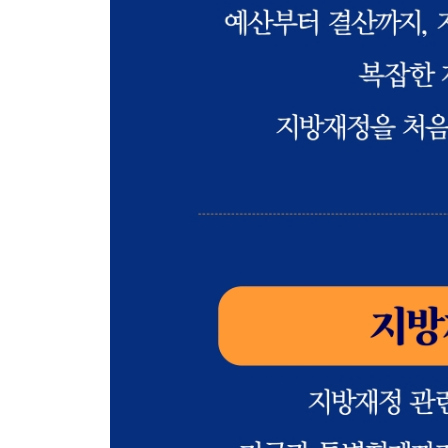
제1장 예산안 편성 관련 제도 281
제1절 지방재정영향평가 281
제2절 중기지방재정계획 287
제3절 투자심사 291
제4절 타당성조사 302
제5절 공유재산관리계획 306
제6절 지방비 부담 협의제도 315
제7절 지방채무 관리제도 318
제8절 성과관리제도 325
제9절 민간투자사업 330
제2장 예산 집행 및 결산 관련 제도 336
제1절 주요 재정사업 평가 336
제2절 지방보조사업 운용평가 338
제3절 지방재정분석 · 진단제도 342
제4절 재정위기단체 지정 345
제5절 긴급재정관리단체 지정 348
제6절 지역통합재정통계 작성 349