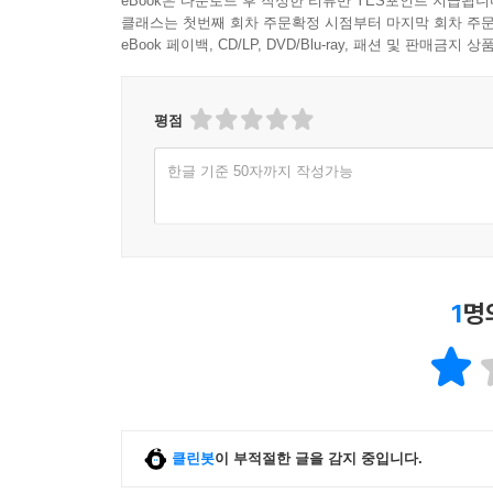
eBook은 다운로드 후 작성한 리뷰만 YES포인트 지급됩니
정리하였다. 제7부(예산안 편성 전 사전 절차)에
클래스는 첫번째 회차 주문확정 시점부터 마지막 회차 주문
활용 가능한 점검사항을 제시하였다. 제8부(예산안
eBook 페이백, CD/LP, DVD/Blu-ray, 패션 및 판매금
해석하는 방법을 설명하였으며, 제9부(예 · 결산 심
검토 사례)에 서는 제9부에서 제시한 검토사항이
의회의 검토 경험을 간접적으로 체득할 수 있도록 
평점
이 책이 세상에 나오기까지 긴 집필의 여정을 묵묵히
한글 기준 50자까지 작성가능
반납한 고단한 집필 과정에서 가족들의 이해와 격
곁을 지켜주신 부모님께도 이 책을 빌려 깊은 존
영감을 나누어 주신 국회와 지방의회의 동료 · 선후
이 책이 지방의회의 전문성을 한 단계 격상시키는 
1
명
2026년 6월 이 재 윤
클린봇
이 부적절한 글을 감지 중입니다.