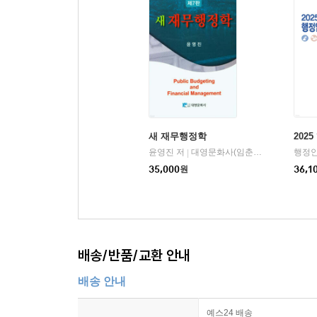
새 재무행정학
202
윤영진 저
대영문화사(임춘환)
행정안
|
35,000
원
36,1
배송/반품/교환 안내
배송 안내
예스24 배송