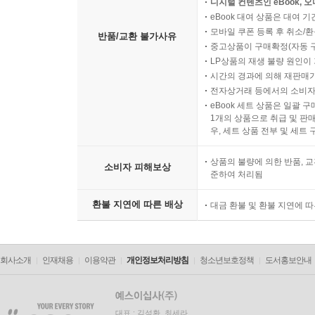
디지털 컨텐츠인 eBook, 
eBook 대여 상품은 대여 기
모바일 쿠폰 등록 후 취소/환
반품/교환 불가사유
중고상품이 구매확정(자동 
LP상품의 재생 불량 원인이 기
시간의 경과에 의해 재판매가
전자상거래 등에서의 소비자
eBook 세트 상품은 일괄 
1개의 상품으로 취급 및 판매
우, 세트 상품 전부 및 세트
상품의 불량에 의한 반품, 교
소비자 피해보상
준하여 처리됨
환불 지연에 따른 배상
대금 환불 및 환불 지연에 
회사소개
인재채용
이용약관
개인정보처리방침
청소년보호정책
도서홍보안내
대표 : 김석환, 최세라