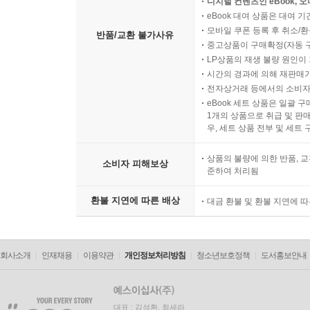
디지털 컨텐츠인 eBook, 
eBook 대여 상품은 대여 기
모바일 쿠폰 등록 후 취소/환
반품/교환 불가사유
중고상품이 구매확정(자동 
LP상품의 재생 불량 원인이 기
시간의 경과에 의해 재판매가
전자상거래 등에서의 소비자
eBook 세트 상품은 일괄 
1개의 상품으로 취급 및 판매
우, 세트 상품 전부 및 세트
상품의 불량에 의한 반품, 교
소비자 피해보상
준하여 처리됨
환불 지연에 따른 배상
대금 환불 및 환불 지연에 
회사소개
인재채용
이용약관
개인정보처리방침
청소년보호정책
도서홍보안내
대표 : 김석환, 최세라