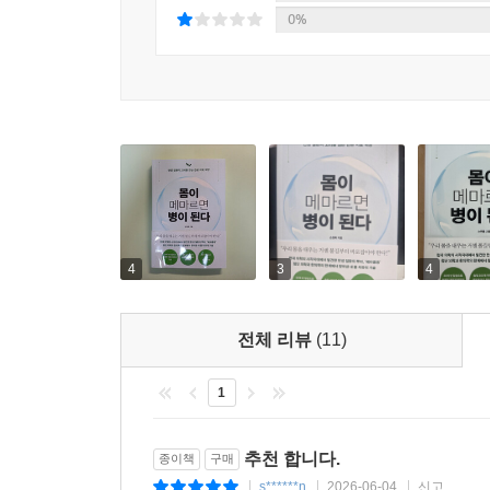
(‘열중’)을 시작으로 근육과 피부 등 살이 말라가는
0%
과정은 마치 도미노처럼 단계별로 진행되면서도 각 
메마름: 심건증과 정신 질환〉에서는 뇌의 진액이 
물리적 장기가 과열되어 메마른 상태로 진단한다.
가능하다.
호흡법부터 물 마시는 법까지,
말라버린 내 몸의 건강을 되찾는 일상 처방전
마지막 5장 〈치유의 길: 다시, 촉촉한 몸으로〉는
4
3
4
과열된 몸을 식힌 후 독소를 비우는 치유 1단계(‘
진액을 채워 넣는 3단계(‘자윤’)까지의 치유 과정
전체 리뷰
(11)
말미의 ‘부록’에서는 메마름증 환자에게 독이 되는 
1
증상이 아니라 ‘사람’을 먼저 본 전문가의 수십 
통렬한 깨달음을 주는 책이다. 적을 알아야 승리할
추천 합니다.
종이책
구매
전문성과 임상 경험을 고루 갖춘 저자는 단순히
s******n
2026-06-04
신고
|
|
|