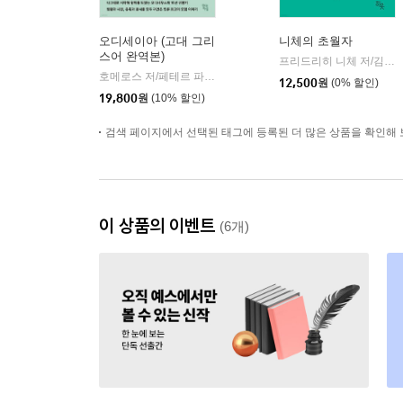
오디세이아 (고대 그리
니체의 초월자
스어 완역본)
프리드리히 니체 저/김철 편역
호메로스 저/페테르 파울 루벤스 그림/박문재 역
현대지성
|
12,500
원
(0% 할인)
19,800
원
(10% 할인)
검색 페이지에서 선택된 태그에 등록된 더 많은 상품을 확인해 
이 상품의 이벤트
(6개)