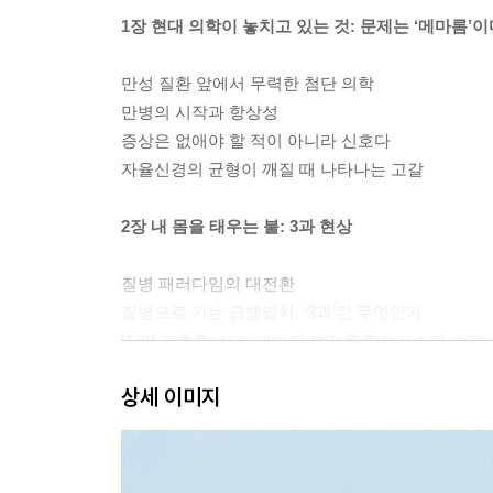
1장 현대 의학이 놓치고 있는 것: 문제는 ‘메마름’이
만성 질환 앞에서 무력한 첨단 의학
만병의 시작과 항상성
증상은 없애야 할 적이 아니라 신호다
자율신경의 균형이 깨질 때 나타나는 고갈
2장 내 몸을 태우는 불: 3과 현상
질병 패러다임의 대전환
질병으로 가는 급행열차, ‘3과’란 무엇인가
[1과] 과호흡: 산소 과잉이 불러온 활성산소의 습격
[2과] 과흥분: 뇌와 신경의 과부하, 쉬지 못하는 세포
상세 이미지
[3과] 과대사: 에너지를 미친 듯이 태우고 남은 찌꺼
약물이 일으키는 메마름증
3장 체내 사막화의 3단계: 혈·육·골의 붕괴