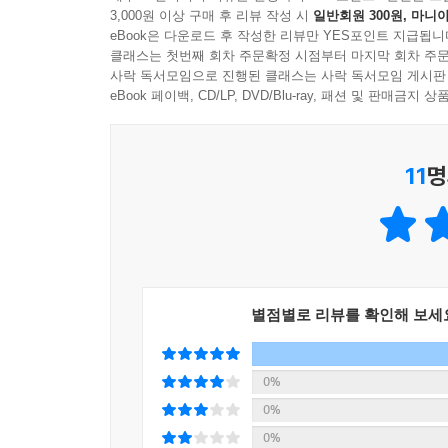
3,000원 이상 구매 후 리뷰 작성 시
일반회원 300원, 마니아
eBook은 다운로드 후 작성한 리뷰만 YES포인트 지급됩니
“우리 몸을 태우는 거센 불길부터 바로잡아야 한다!
클래스는 첫번째 회차 주문확정 시점부터 마지막 회차 주문
만성 질환의 고리를 끊는 근본 치료 혁명
사락 독서모임으로 진행된 클래스는 사락 독서모임 게시판
eBook 페이백, CD/LP, DVD/Blu-ray, 패션 및 판매금
이 책은 5개 장을 통해 독자가 메마름증이란 무
몸을 회복할 수 있도록 구성되었다.
11
명
1장 〈현대 의학이 놓치고 있는 것: 문제는 ‘메마
이유를 다룬다. 또한 현대인이라면 피할 수 없는
시스템인 ‘항상성’에 대해 설명한다. 메마름증의 시
2장 〈내 몸을 태우는 불: 3과 현상〉에서는 우리 
별점별로 리뷰를 확인해 보세
모르는 새 지나치게 많이 하고 있는 ‘과하게 숨 쉬기(
몸의 생명수인 진액을 말린다. 또한 3과에 더해 
고지혈증 등 ‘관리 질환’이 낫지 않는 이유를 각 
0%
0%
3장 〈체내 사막화의 3단계: 혈·육·골의 붕괴
0%