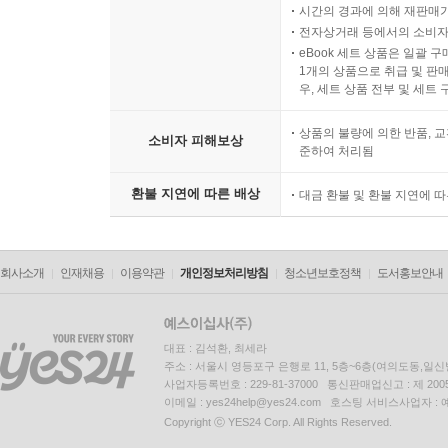
시간의 경과에 의해 재판매가
전자상거래 등에서의 소비자
eBook 세트 상품은 일괄 
1개의 상품으로 취급 및 판매
우, 세트 상품 전부 및 세트
상품의 불량에 의한 반품, 교
소비자 피해보상
준하여 처리됨
환불 지연에 따른 배상
대금 환불 및 환불 지연에 
회사소개
인재채용
이용약관
개인정보처리방침
청소년보호정책
도서홍보안내
대표 : 김석환, 최세라
주소 : 서울시 영등포구 은행로 11, 5층~6층(여의도동,일신
사업자등록번호 : 229-81-37000 통신판매업신고 : 제 200
이메일 : yes24help@yes24.com 호스팅 서비스사업자 :
Copyright ⓒ YES24 Corp. All Rights Reserved.