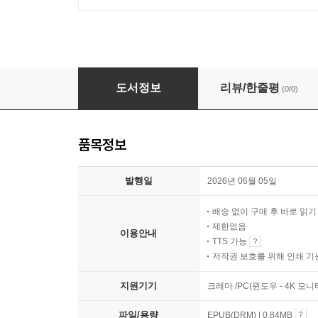
다시 사는 연기천재
도서정보
리뷰/한줄평
(0/0)
품목정보
발행일
2026년 06월 05일
배송 없이 구매 후 바로 읽
제한없음
이용안내
TTS 가능
저작권 보호를 위해 인쇄 기
지원기기
크레마 /PC(윈도우 - 4K 모
파일/용량
EPUB(DRM) | 0.84MB