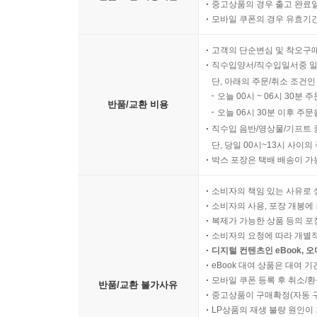
중고상품의 경우 출고 완료일
모바일 쿠폰의 경우 유효기간(
고객의 단순변심 및 착오구
직수입양서/직수입일서중 일
단, 아래의 주문/취소 조건인
오늘 00시 ~ 06시 30분 
반품/교환 비용
오늘 06시 30분 이후 주문
직수입 음반/영상물/기프트 
단, 당일 00시~13시 사이
박스 포장은 택배 배송이 가
소비자의 책임 있는 사유로 
소비자의 사용, 포장 개봉에 
복제가 가능한 상품 등의 포장을 
소비자의 요청에 따라 개별
디지털 컨텐츠인 eBook, 
eBook 대여 상품은 대여 기
모바일 쿠폰 등록 후 취소/환
반품/교환 불가사유
중고상품이 구매확정(자동 
LP상품의 재생 불량 원인이 기