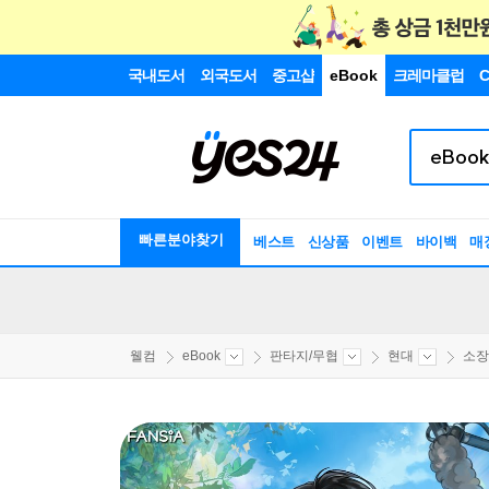
국내도서
외국도서
중고샵
eBook
크레마클럽
C
빠른분야찾기
베스트
신상품
이벤트
바이백
매
웰컴
eBook
판타지/무협
현대
소장