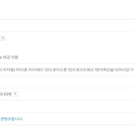
기
능 제공 안함
니터 미지원) /아이폰 /아이패드 /안드로이드폰 /안드로이드패드 /전자책단말기(저사양 기기 
 약 63쪽
된 콘텐츠입니다.