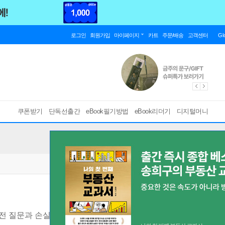
로그인
회원가입
마이페이지
카트
주문/배송
고객센터
Gl
쿠폰받기
단독선출간
eBook필기방법
eBook리더기
디지털머니
전 질문과 손실 복기, 자리 이름과 손절 기준으로 고치는 직