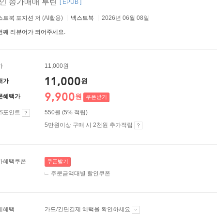
인 종가매매 루틴
[ EPUB ]
스트북 포지션
저 (AI활용)
넥스트북
2026년 06월 08일
번째 리뷰어가 되어주세요.
가
11,000원
11,000
원
매가
9,900
원
폰혜택가
쿠폰받기
ES포인트
550원 (5% 적립)
5만원이상 구매 시 2천원 추가적립
가혜택쿠폰
쿠폰받기
주문금액대별 할인쿠폰
제혜택
카드/간편결제 혜택을 확인하세요