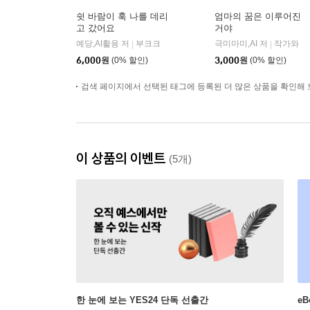
쉿 바람이 훅 나를 데리
엄마의 꿈은 이루어진
고 갔어요
거야
예당,AI활용 저
부크크
극미마미,AI 저
작가와
|
|
6,000
원
(0% 할인)
3,000
원
(0% 할인)
검색 페이지에서 선택된 태그에 등록된 더 많은 상품을 확인해 
이 상품의 이벤트
(5개)
한 눈에 보는 YES24 단독 선출간
e