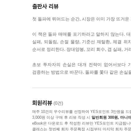
6장. 재돌파 파동의 네 가지 유형
출판사 리뷰
1절. 장대양봉 재돌파의 속도형
2절. 꼬리 회수 재돌파의 방어형
첫 돌파에 뛰어드는 순간, 시장은 이미 가장 뜨거운
3절. 갭 실패 뒤 재돌파의 복구형
4절. 거래량 공백 재돌파의 함정형
이 책은 돌파 매매를 포기하라고 말하지 않는다. 대
실패, 되돌림, 손절 물량, 기준선 재탈환, 체결 
7장. 돌파 실패 속 수급의 흔적
순서로 정리한다. 장대양봉, 꼬리 회수, 갭 실패, 
1절. 고점 위 물량 소화의 의미
2절. 털림과 분산의 차이
초보 투자자의 손실은 대개 전략이 없어서보다 기
3절. 뉴스·공시·테마의 가격 왜곡
검증하는 방법으로 바꾼다. 돌파를 쫓다 같은 손실을
4절. 시장경보 구간의 변동성 위험
8장. 매도와 익절의 파동 관리
1절. 1차 목표가와 잔여 물량의 분리
회원리뷰
(0건)
2절. 전고점 돌파 후 되밀림
매주 10건의 우수리뷰를 선정하여 YES포인트 3만원을 드
3절. 추세 연장과 과열의 구분
3,000원 이상 구매 후 리뷰 작성 시
일반회원 300원, 마니아
eBook은 다운로드 후 작성한 리뷰만 YES포인트 지급됩니
4절. 수익 보호의 시간 기준
클래스는 첫번째 회차 주문확정 시점부터 마지막 회차 주문