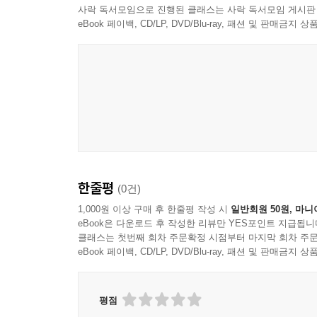
사락 독서모임으로 진행된 클래스는 사락 독서모임 게시판
9장. 장세별 재돌파 전략의 변형
eBook 페이백, CD/LP, DVD/Blu-ray, 패션 및 판매금
1절. 상승장 속 눌림 재돌파
2절. 박스장 속 짧은 파동
3절. 하락장 속 반등 함정
4절. 지수와 업종 흐름의 필터
10장. 실전 사례 속 30개 누수 구간
1절. 검색 단계의 착시
2절. 첫 돌파 추격의 자동반응
한줄평
3절. 손절 지연과 물타기
(0건)
4절. 복기 속 원인 실종
1,000원 이상 구매 후 한줄평 작성 시
일반회원 50원, 마니
eBook은 다운로드 후 작성한 리뷰만 YES포인트 지급됩니
클래스는 첫번째 회차 주문확정 시점부터 마지막 회차 주문
11장. 백테스트와 매매일지의 검증 루틴
eBook 페이백, CD/LP, DVD/Blu-ray, 패션 및 판매금
1절. 차트 기억과 실제 결과의 차이
2절. 진입 조건의 숫자화
3절. 승률·손익비·기댓값의 해석
평점
4절. 매매일지의 필수 기록 문장