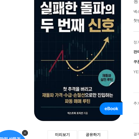
동
넥
첫
정
판
쿠
Y
추
결
미리보기
공유하기