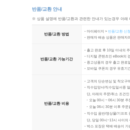
반품/교환 안내
※ 상품 설명에 반품/교환과 관련한 안내가 있는경우 아래 
마이페이지 >
반품/교환 신청
반품/교환 방법
판매자 배송 상품은 판매자와
출고 완료 후 10일 이내의 
디지털 콘텐츠인 eBook의 
반품/교환 가능기간
중고상품의 경우 출고 완료일
모바일 쿠폰의 경우 유효기간(
고객의 단순변심 및 착오구
직수입양서/직수입일서중 일
단, 아래의 주문/취소 조건인
오늘 00시 ~ 06시 30분 
반품/교환 비용
오늘 06시 30분 이후 주문
직수입 음반/영상물/기프트 
단, 당일 00시~13시 사이
박스 포장은 택배 배송이 가