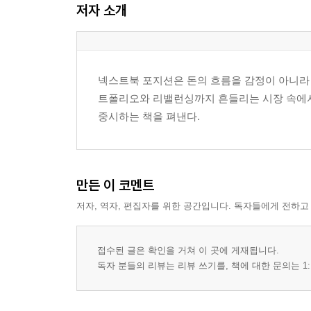
저자 소개
1절. 박스권 압축과 에너지 축적
2절. 첫 돌파의 실패 판정
3절. 되돌림 깊이와 매수세의 방어선
4절. 재돌파 후보와 제외 후보의 차이
넥스트북 포지션은 돈의 흐름을 감정이 아니라 
트폴리오와 리밸런싱까지 흔들리는 시장 속에서
4장. 매수 타이밍의 좁은 문
중시하는 책을 펴낸다.
1절. 기준선 재탈환의 첫 조건
2절. 분봉과 일봉의 신호 충돌
3절. 호가·체결·거래량의 최종 확인
4절. 추격 주문과 대기 주문의 경계
만든 이 코멘트
저자, 역자, 편집자를 위한 공간입니다. 독자들에게 전하고
5장. 손절선과 포지션 크기의 생존 공식
1절. 실패 인정 가격의 사전 고정
2절. 손실률보다 앞선 손실금액
접수된 글은 확인을 거쳐 이 곳에 게재됩니다.
3절. 절반 진입과 추가 진입의 위험
독자 분들의 리뷰는 리뷰 쓰기를, 책에 대한 문의는 1:
4절. 연속 손실 구간의 중단선