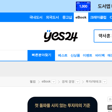
국내도서
외국도서
중고샵
eBook
크레마클럽
C
빠른분야찾기
베스트
신상품
이벤트
바이백
매
웰컴
eBook
경제 경영
투자/재테크
소
eB