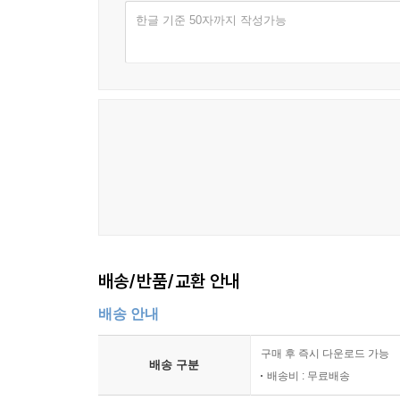
한글 기준 50자까지 작성가능
12장. 한 달 훈련의 재돌파 루틴
1절. 관망 종목 20개의 선별 기준
2절. 모의매매와 소액 검증의 순서
3절. 알림·주문·손절의 자동화
4절. 전략 중단과 재개의 기준
에필로그. 두 번째 파동 대기자의 시장
배송/반품/교환 안내
배송 안내
구매 후 즉시 다운로드 가능
배송 구분
배송비 : 무료배송