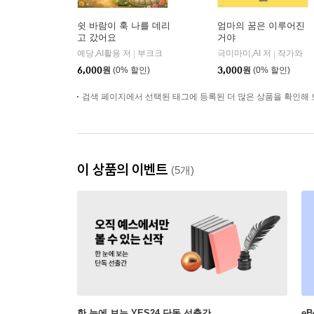
쉿 바람이 훅 나를 데리
엄마의 꿈은 이루어진
고 갔어요
거야
예당,AI활용 저
부크크
극미마미,AI 저
작가와
|
|
6,000
원
(0% 할인)
3,000
원
(0% 할인)
검색 페이지에서 선택된 태그에 등록된 더 많은 상품을 확인해 
이 상품의 이벤트
(5개)
한 눈에 보는 YES24 단독 선출간
e