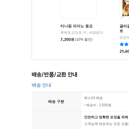
티니핑 피아노 동요
굴리
트
류혜영,김정희 저
세광음악출판사
|
편집부
7,200
원
(10% 할인)
21,6
배송/반품/교환 안내
배송 안내
예스24 배송
배송 구분
배송비 : 2,500원
안전하고 정확한 포장을 위해 
고객님께 배송되는 모든 상품을