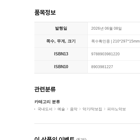
품목정보
발행일
2026년 06월 08일
쪽수, 무게, 크기
쪽수확인중 | 210*297*15mm
ISBN13
9788903981220
ISBN10
8903981227
관련분류
카테고리 분류
국내도서
예술
음악
악기/악보집
피아노악보
이 상품의 이벤트
(5개)