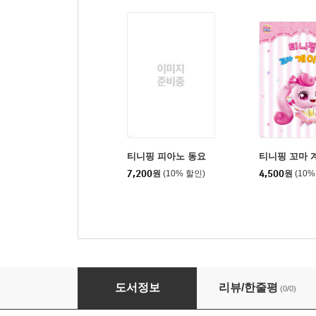
티니핑 피아노 동요
티니핑 꼬마 
7,200
원
(10% 할인)
4,500
원
(10%
프린세스 캐치! 티니핑 음악 진도 노트
도서정보
리뷰/한줄평
(0/0)