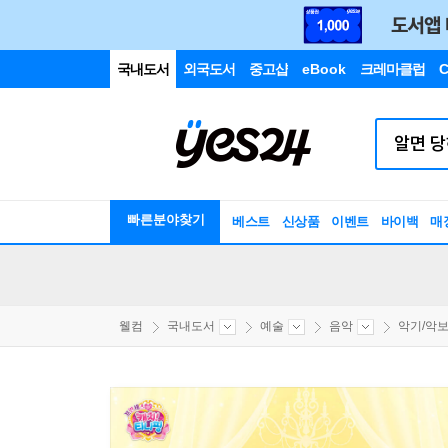
국내도서
외국도서
중고샵
eBook
크레마클럽
C
빠른분야찾기
베스트
신상품
이벤트
바이백
매
웰컴
국내도서
예술
음악
악기/악