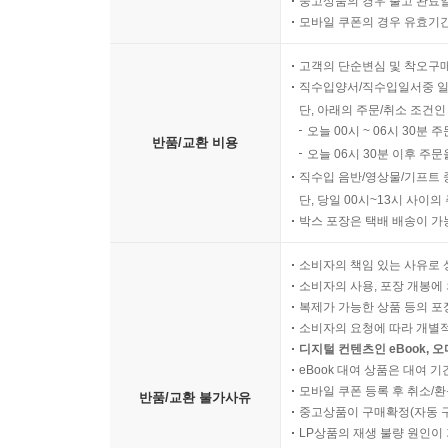
중고상품의 경우 출고 완료일
모바일 쿠폰의 경우 유효기간(
고객의 단순변심 및 착오구
직수입양서/직수입일서중 일
단, 아래의 주문/취소 조건인
오늘 00시 ~ 06시 30분 
반품/교환 비용
오늘 06시 30분 이후 주문
직수입 음반/영상물/기프트 
단, 당일 00시~13시 사이
박스 포장은 택배 배송이 가
소비자의 책임 있는 사유로 
소비자의 사용, 포장 개봉에 
복제가 가능한 상품 등의 포장을 
소비자의 요청에 따라 개별
디지털 컨텐츠인 eBook, 
eBook 대여 상품은 대여 기
모바일 쿠폰 등록 후 취소/환
반품/교환 불가사유
중고상품이 구매확정(자동 
LP상품의 재생 불량 원인이 기