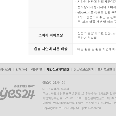
시간의 경과에 의해 재판매가
전자상거래 등에서의 소비자
eBook 세트 상품은 일괄 
1개의 상품으로 취급 및 판매
우, 세트 상품 전부 및 세트
상품의 불량에 의한 반품, 교
소비자 피해보상
준하여 처리됨
환불 지연에 따른 배상
대금 환불 및 환불 지연에 
회사소개
인재채용
이용약관
개인정보처리방침
청소년보호정책
도서홍보안내
대표 : 김석환, 최세라
주소 : 서울시 영등포구 은행로 11, 5층~6층(여의도동,일신
사업자등록번호 : 229-81-37000 통신판매업신고 : 제 200
이메일 : yes24help@yes24.com 호스팅 서비스사업자 :
Copyright ⓒ YES24 Corp. All Rights Reserved.