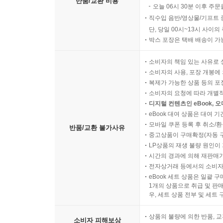
반품/교환 비용
오늘 06시 30분 이후 주문
직수입 음반/영상물/기프트 
단, 당일 00시~13시 사이
박스 포장은 택배 배송이 가
소비자의 책임 있는 사유로 
소비자의 사용, 포장 개봉에 
복제가 가능한 상품 등의 포장을 
소비자의 요청에 따라 개별
디지털 컨텐츠인 eBook, 
eBook 대여 상품은 대여 기
모바일 쿠폰 등록 후 취소/환
반품/교환 불가사유
중고상품이 구매확정(자동 
LP상품의 재생 불량 원인이 기
시간의 경과에 의해 재판매가
전자상거래 등에서의 소비자
eBook 세트 상품은 일괄 
1개의 상품으로 취급 및 판매
우, 세트 상품 전부 및 세트
상품의 불량에 의한 반품, 교
소비자 피해보상