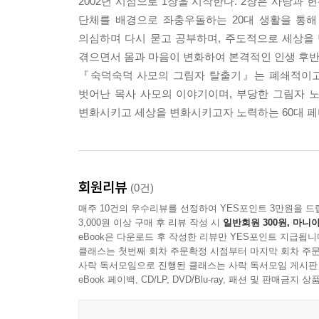
2002년 시점으로 1장을 시작한다. 2장은 사랑과 헌
단체를 배경으로 좌충우돌하는 20대 생활을 통해
에필로그
의심하며 다시 묻고 공부하며, 주도적으로 세상을 탐
- 소원을 말해 봐!
겪으면서 몸과 마음이 변화하여 본격적인 인생 후반
『숙덕숙덕 사모의 그림자 탈출기』는 폐쇄적이고
벗어난 목사 사모의 이야기이며, 부당한 그림자 
변화시키고 세상을 변화시키고자 노력하는 60대 
회원리뷰
(0건)
매주 10건의 우수리뷰를 선정하여 YES포인트 3만원을 드
3,000원 이상 구매 후 리뷰 작성 시
일반회원 300원, 마니아
eBook은 다운로드 후 작성한 리뷰만 YES포인트 지급됩니
클래스는 첫번째 회차 주문확정 시점부터 마지막 회차 주문
사락 독서모임으로 진행된 클래스는 사락 독서모임 게시판
eBook 페이백, CD/LP, DVD/Blu-ray, 패션 및 판매금