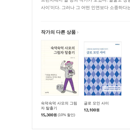
주의 종에게 아기띠를 하게 하냐고?
사이'이다. 그러나 그 어떤 인연보다 소중하다는 
3장 그때도 알았더라면 (1982~1990)
나를 뭐로 보고 감히 이딴 편지를!
작가의 다른 상품
아뇨, 저도 소주로 주세요
엄마야 나는 왜 갑자기 울고 싶지
사마리아 왕언니
여우가 범의 허리를 끊었다
부끄러움의 예감, 1987년 봄
보도지침 또는 소감지침
너희가 아골 골짜기를 알아?
영적 훈련을 빙자한 가스라이팅
알고 싶어요, 베를린에서
숙덕숙덕 사모의 그림
글로 모인 사이
그때 그 원피스
자 탈출기
12,100
원
15,300
원
(10% 할인)
4장 하프 타임: 새 언어를 찾아서 (2002~2014)