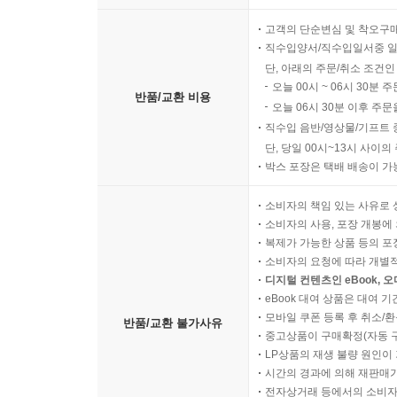
고객의 단순변심 및 착오구
직수입양서/직수입일서중 일
단, 아래의 주문/취소 조건인
오늘 00시 ~ 06시 30분 
반품/교환 비용
오늘 06시 30분 이후 주문
직수입 음반/영상물/기프트 
단, 당일 00시~13시 사이
박스 포장은 택배 배송이 가
소비자의 책임 있는 사유로 
소비자의 사용, 포장 개봉에 
복제가 가능한 상품 등의 포장을 
소비자의 요청에 따라 개별
디지털 컨텐츠인 eBook, 
eBook 대여 상품은 대여 기
모바일 쿠폰 등록 후 취소/환
반품/교환 불가사유
중고상품이 구매확정(자동 
LP상품의 재생 불량 원인이 기
시간의 경과에 의해 재판매가
전자상거래 등에서의 소비자