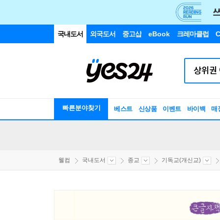
국내도서
외국도서
중고샵
eBook
크레마클럽
C
빠른분야찾기
베스트
신상품
이벤트
바이백
매
웰컴
국내도서
종교
기독교(개신교)