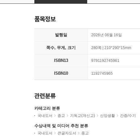
품목정보
발행일
2026년 06월 16일
쪽수, 무게, 크기
280쪽 | 210*290*15mm
ISBN13
9791192745961
ISBN10
1192745965
관련분류
카테고리 분류
국내도서
종교
기독교(개신교)
신앙생활
간증/수기
수상내역 및 미디어 추천 분류
국내도서
큰글자도서
종교