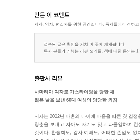
새천년 새 희망 하프 타임, 내 이름은 프리랜서
만든 이 코멘트
강도 만난 사람, 사마리아 사람 그리고 사회복지사
여그 여그 수놈들 좀 많이 보내 봐
저자, 역자, 편집자를 위한 공간입니다. 독자들에게 전하고
아티스트 웨이, 나는 예술가
예수, 종교를 비판하다, 결혼을 흔들다
접수된 글은 확인을 거쳐 이 곳에 게재됩니다.
그 사람 다시는 우리 집에 못 오게 해!
독자 분들의 리뷰는 리뷰 쓰기를, 책에 대한 문의는 1:
51세 아줌마의 일기장 훔쳐보기
5장 후반전 작전명: 판을 엎어라! (2014~2024)
출판사 리뷰
하프 타임이 끝났다
사마리아 여자로 가스라이팅을 당한 채
살불살조, 화숙이는 복도 많지
젊은 날을 보낸 60대 여성의 당당한 외침
고개, 숙이거나 빳빳이 들거나
아하! 그래서 내가 아프구나
저자는 2002년 마흔의 나이에 마음을 따른 첫 결정
뻔뻔함이 우리를 치유하리라
청춘을 보내고 자아도 자기도 잊고 과몰입하며 헌
4월엔 별과 함께 춤을
것이다. 환송회도, 감사 예배도, 어떠한 존엄도 없
나? 포모인데 조모해