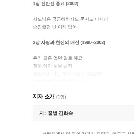
1장 전반전 종료 (2002)
사모님은 궁금해하지도 묻지도 마시라
순진했던 난 이제 없어
2장 사랑과 헌신의 배신 (1990~2002)
우리 결혼 없던 일로 해요
질문 여자 눈물 남자
꿀벌이면 나는 자유로울 수 있을까?
사랑 안에 두려움이 없고
-생각하는 사람, 스물여덟 살 숙에게
저자 소개
빈이 어쩌고 베를린이 저쩌고
(1명)
그때는 맞고 지금은 틀린
두 번은 없다, 자유와 연대의 나라 폴란드
저 :
꿀벌 김화숙
바르샤바여 안녕!
중고 세탁기와 사모 선서
브런치에서 열 명의 작가가 모였다. 얼굴도 성향