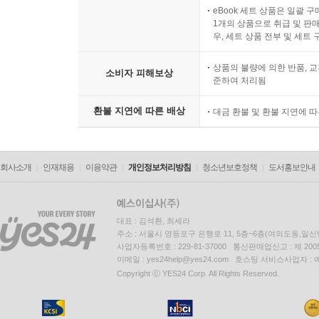
eBook 세트 상품은 일괄 
1개의 상품으로 취급 및 판매
우, 세트 상품 전부 및 세트
상품의 불량에 의한 반품, 교
소비자 피해보상
준하여 처리됨
환불 지연에 따른 배상
대금 환불 및 환불 지연에 
회사소개
인재채용
이용약관
개인정보처리방침
청소년보호정책
도서홍보안내
대표 : 김석환, 최세라
주소 : 서울시 영등포구 은행로 11, 5층~6층(여의도동,일신
사업자등록번호 : 229-81-37000 통신판매업신고 : 제 200
이메일 : yes24help@yes24.com 호스팅 서비스사업자 :
Copyright ⓒ YES24 Corp. All Rights Reserved.