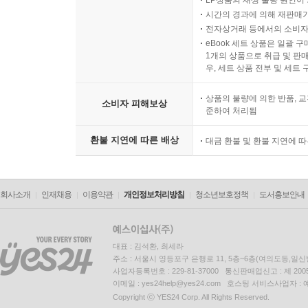
LP상품의 재생 불량 원인이 기
시간의 경과에 의해 재판매가
전자상거래 등에서의 소비자
eBook 세트 상품은 일괄 
1개의 상품으로 취급 및 판매
우, 세트 상품 전부 및 세트
상품의 불량에 의한 반품, 교
소비자 피해보상
준하여 처리됨
환불 지연에 따른 배상
대금 환불 및 환불 지연에 
회사소개
인재채용
이용약관
개인정보처리방침
청소년보호정책
도서홍보안내
대표 : 김석환, 최세라
주소 : 서울시 영등포구 은행로 11, 5층~6층(여의도동,일신
사업자등록번호 : 229-81-37000 통신판매업신고 : 제 200
이메일 : yes24help@yes24.com 호스팅 서비스사업자 :
Copyright ⓒ YES24 Corp. All Rights Reserved.