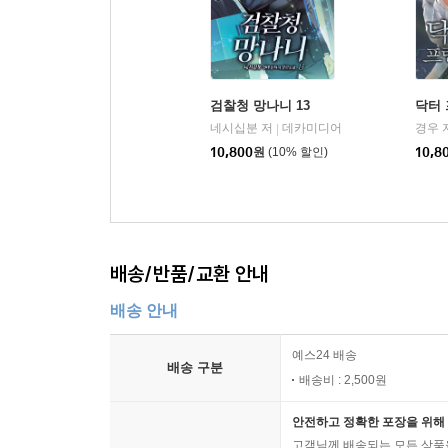
검찰청 망나니 13
닥터 
네시십분 저
데카미디어
경우 
|
10,800
원
(10% 할인)
10,8
배송/반품/교환 안내
배송 안내
예스24 배송
배송 구분
배송비 : 2,500원
안전하고 정확한 포장을 위해 
고객님께 배송되는 모든 상품을