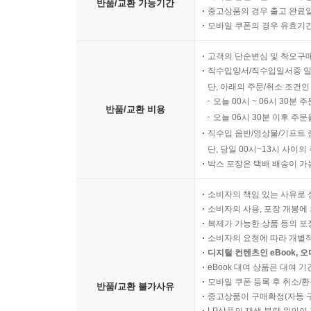
반품/교환 가능기간
중고상품의 경우 출고 완료일
모바일 쿠폰의 경우 유효기간(
고객의 단순변심 및 착오구
직수입양서/직수입일서중 일
단, 아래의 주문/취소 조건인
오늘 00시 ~ 06시 30분 
반품/교환 비용
오늘 06시 30분 이후 주문
직수입 음반/영상물/기프트 
단, 당일 00시~13시 사이
박스 포장은 택배 배송이 가
소비자의 책임 있는 사유로 
소비자의 사용, 포장 개봉에 
복제가 가능한 상품 등의 포장을 
소비자의 요청에 따라 개별
디지털 컨텐츠인 eBook, 
eBook 대여 상품은 대여 기
모바일 쿠폰 등록 후 취소/환
반품/교환 불가사유
중고상품이 구매확정(자동 