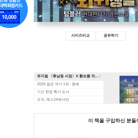
사이즈비교
공유하기
뮤지컬 〈휴남동 서점〉X 황보름 작가 북토크
2026 젊은 작가 1위 : 청예
기간 한정 특가 도서
오직, 예스24에서만
이 책을 구입하신 분