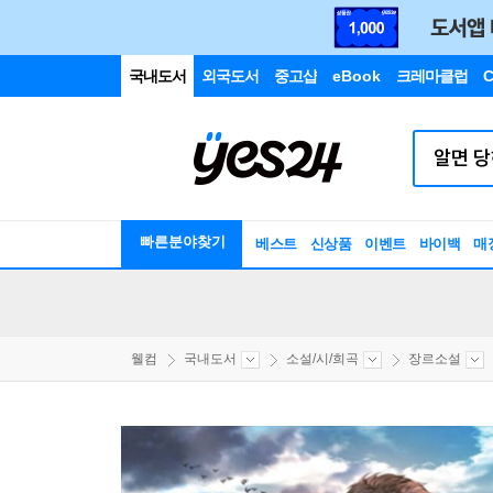
국내도서
외국도서
중고샵
eBook
크레마클럽
C
빠른분야찾기
베스트
신상품
이벤트
바이백
매
웰컴
국내도서
소설/시/희곡
장르소설