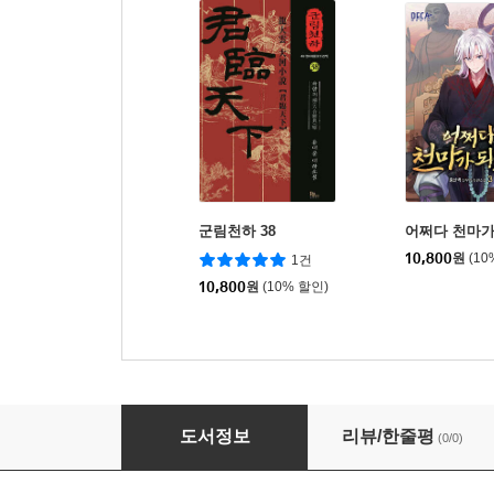
군림천하 38
어쩌다 천마가
10,800
원
(10
1건
10,800
원
(10% 할인)
중소기업 사위의 슬기로운 회귀생활 6
도서정보
리뷰/한줄평
(0/0)