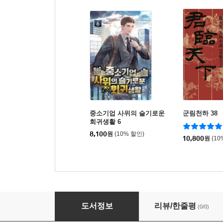
중소기업 사위의 슬기로운
군림천하 38
회귀생활 6
8,100
원
(10% 할인)
10,800
원
(10
중소기업 사위의 슬기로운 회귀생활 5
도서정보
리뷰/한줄평
(0/0)