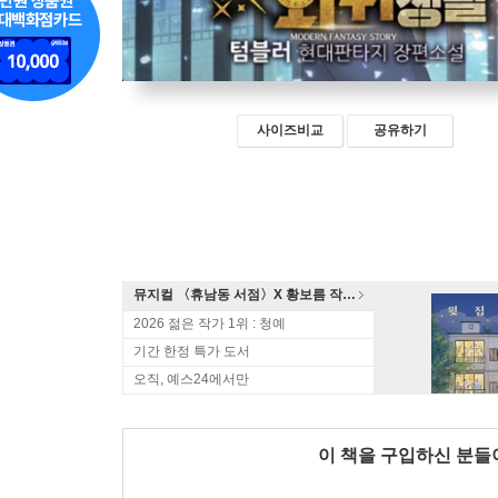
사이즈비교
공유하기
뮤지컬 〈휴남동 서점〉X 황보름 작가 북토크
2026 젊은 작가 1위 : 청예
기간 한정 특가 도서
오직, 예스24에서만
이 책을 구입하신 분