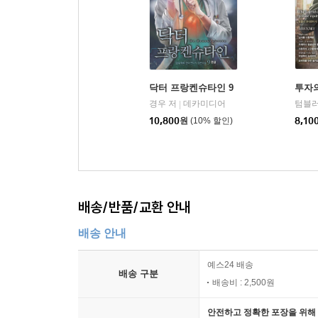
닥터 프랑켄슈타인 9
투자의
경우 저
데카미디어
텀블러
|
10,800
원
(10% 할인)
8,10
배송/반품/교환 안내
배송 안내
예스24 배송
배송 구분
배송비 : 2,500원
안전하고 정확한 포장을 위해 