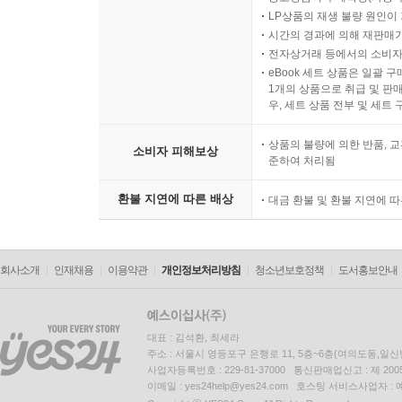
LP상품의 재생 불량 원인이 기
시간의 경과에 의해 재판매가
전자상거래 등에서의 소비자
eBook 세트 상품은 일괄 
1개의 상품으로 취급 및 판매
우, 세트 상품 전부 및 세트
상품의 불량에 의한 반품, 교
소비자 피해보상
준하여 처리됨
환불 지연에 따른 배상
대금 환불 및 환불 지연에 
회사소개
인재채용
이용약관
개인정보처리방침
청소년보호정책
도서홍보안내
대표 : 김석환, 최세라
주소 : 서울시 영등포구 은행로 11, 5층~6층(여의도동,일신
사업자등록번호 : 229-81-37000 통신판매업신고 : 제 200
이메일 : yes24help@yes24.com 호스팅 서비스사업자 :