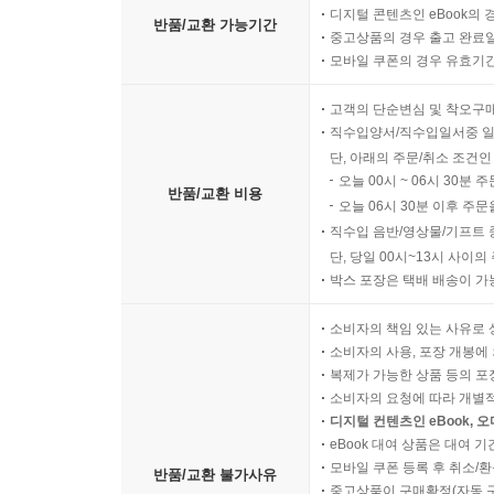
디지털 콘텐츠인 eBook의 
반품/교환 가능기간
중고상품의 경우 출고 완료일
모바일 쿠폰의 경우 유효기간(
고객의 단순변심 및 착오구
직수입양서/직수입일서중 일
단, 아래의 주문/취소 조건인
오늘 00시 ~ 06시 30분 
반품/교환 비용
오늘 06시 30분 이후 주문
직수입 음반/영상물/기프트 
단, 당일 00시~13시 사이
박스 포장은 택배 배송이 가
소비자의 책임 있는 사유로 
소비자의 사용, 포장 개봉에 
복제가 가능한 상품 등의 포장을 
소비자의 요청에 따라 개별
디지털 컨텐츠인 eBook, 
eBook 대여 상품은 대여 기
모바일 쿠폰 등록 후 취소/환
반품/교환 불가사유
중고상품이 구매확정(자동 