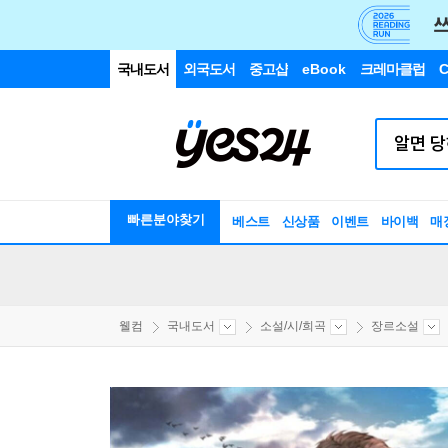
국내도서
외국도서
중고샵
eBook
크레마클럽
C
빠른분야찾기
베스트
신상품
이벤트
바이백
매
웰컴
국내도서
소설/시/희곡
장르소설