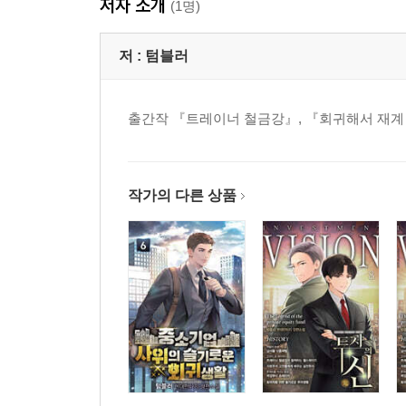
저자 소개
(1명)
저 :
텀블러
출간작 『트레이너 철금강』, 『회귀해서 재계 
작가의 다른 상품