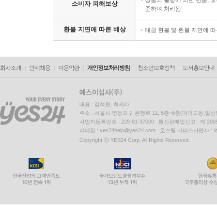
상품의 불량에 의한 반품, 교
소비자 피해보상
준하여 처리됨
환불 지연에 따른 배상
대금 환불 및 환불 지연에 
회사소개
인재채용
이용약관
개인정보처리방침
청소년보호정책
도서홍보안내
대표 : 김석환, 최세라
주소 : 서울시 영등포구 은행로 11, 5층~6층(여의도동,일신
사업자등록번호 : 229-81-37000 통신판매업신고 : 제 200
이메일 : yes24help@yes24.com 호스팅 서비스사업자 :
Copyright ⓒ YES24 Corp. All Rights Reserved.