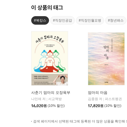
이 상품의 태그
#북캉스
#직장인공감
#직장인월요병
#청년패스
사춘기 엄마의 오장육부
엄마의 마음
나민애 저
서교책방
김종원 저
퍼스트펭귄
|
|
16,020
원
(10% 할인)
17,820
원
(10% 할인)
검색 페이지에서 선택된 태그에 등록된 더 많은 상품을 확인해 