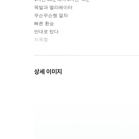
목발과 엘리베이터
무슨무슨행 열차
빠른 환승
반대로 탔다
지옥철
Part 2 두리번거리는 쥐
키링 굴비
상세 이미지
마주치기 싫은 사람들
철덕
창밖을 보라
이 물건으로 말씀드릴 것 같으면
델리만쥬
동양하루살이와 러브버그
버티고개
Part 3 딴 세상의 쥐