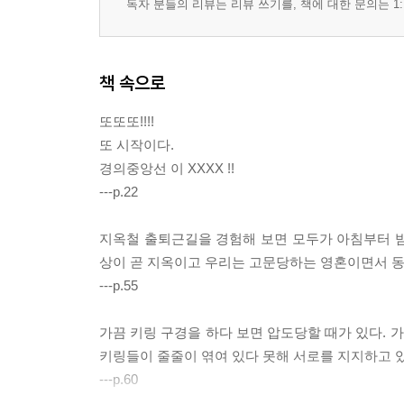
독자 분들의 리뷰는 리뷰 쓰기를, 책에 대한 문의는 1:
책 속으로
또또또!!!!
또 시작이다.
경의중앙선 이 XXXX !!
---p.22
지옥철 출퇴근길을 경험해 보면 모두가 아침부터 밤까
상이 곧 지옥이고 우리는 고문당하는 영혼이면서 동
---p.55
가끔 키링 구경을 하다 보면 압도당할 때가 있다. 
키링들이 줄줄이 엮여 있다 못해 서로를 지지하고 있
---p.60