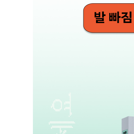
판타지 소설에 떨어져도 지하철은 타야 하는구나
발밑을 봐
2호선 세입자
생일 축하합니다
지하철 독서
시끄러운 자장가
패딩턴과 나
스크롤, 스크롤, 스크롤
Part 4 집을 찾는 쥐
역세권 전쟁
트렁크 없는 인생
차 없이 살 수 있다는 것
운전면허 도전기
역세권 라이프
* * *