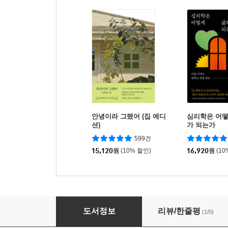
안녕이라 그랬어 (집 에디
심리학은 어떻
션)
가 되는가
599건
15,120
원
(10% 할인)
16,920
원
(10
발 빠진 쥐의 서브웨이 라이프
도서정보
리뷰/한줄평
(1/0)