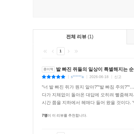
특이하거나 멋진 이름을 가진 역은 많지만, 나는 
게 이 역 근처만 오면 자연스럽게 잠이 깨면서 활력
는 어떤 신묘한 힘이 있는 역이구나!하고 생각하게 
버티고개라는 역명의 유래를 알게 된 것은 그로부터 
전체 리뷰
(1)
---p.91
1
열차 한 칸의 면적은 얼마가 될까? 사람이 없는 시간
의 길이는 19.5m 정도, 너비는 3.12m 정도 된다.
발 빠진 쥐들의 일상이 특별해지는 
종이책
다.
s******a
2026-06-18
신고
|
|
|
---p.106
“너 발 빠진 쥐가 뭔지 알아?”“발 빠짐 주의?
다가 지체없이 돌아온 대답에 오히려 뻘줌해져서
모두가 역세권에 살고 싶어 한다. 이렇게 말하면 
시간 쯤을 지하에서 헤매다 들어 왔을 것이다. ‘발
는 사람도 있으니까. 그럼 이렇게 바꿔보자. 모두가
한국에서 역세권은 얼마나 중요한 ‘덕목’인가. 지하
7명
이 이 리뷰를 추천합니다.
는 타인의 평가까지 달라진다.
---p.131