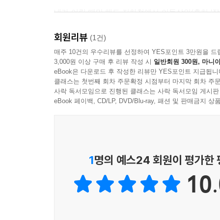
내가 어릴 때만 해도 지하철에서 이동상인(흔히 ‘잡
뭔가 엄청난 물건을 팔았다. 절대 구겨지지 않는 티셔
회원리뷰
홀린 듯 지폐를 꺼내 무릎 위에 올려두면 이동상인
(1건)
우리 부모님은 절-대로 이동상인의 쇼맨십에 넘어가
매주 10건의 우수리뷰를 선정하여 YES포인트 3만원을 드
3,000원 이상 구매 후 리뷰 작성 시
일반회원 300원, 마니아
지지 않는 고무장갑이 단돈 500원인데, 이 기회를 
eBook은 다운로드 후 작성한 리뷰만 YES포인트 지급됩니
다행인지 아닌지는 모르겠지만, 내가 한 명의 소비
클래스는 첫번째 회차 주문확정 시점부터 마지막 회차 주문
---p.77
사락 독서모임으로 진행된 클래스는 사락 독서모임 게시판
eBook 페이백, CD/LP, DVD/Blu-ray, 패션 및 판매금
델리만쥬 냄새…. 나는 이 향기 다음에 올 푹신함과
지 같은 카스테라가 이를 살짝 누른다. 그리고 뜨겁
한다. 허기가 진다….
---p.82
1
명의 예스24 회원이 평가한
10.
러브버그는 그 특유의 왕성한 번식력을 바탕으로 지
중앙선에 단체로 탑승해 승객들 위로 포르르 내려앉는
수용의 단계를 거쳐 죽음을 받아들인다.
---p.87