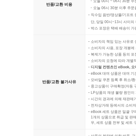
오늘 00시 ~ 06시 30분 
반품/교환 비용
오늘 06시 30분 이후 주문
직수입 음반/영상물/기프트 
단, 당일 00시~13시 사이
박스 포장은 택배 배송이 가
소비자의 책임 있는 사유로 
소비자의 사용, 포장 개봉에 
복제가 가능한 상품 등의 포장을 
소비자의 요청에 따라 개별
디지털 컨텐츠인 eBook, 
eBook 대여 상품은 대여 기
모바일 쿠폰 등록 후 취소/환
반품/교환 불가사유
중고상품이 구매확정(자동 
LP상품의 재생 불량 원인이 기
시간의 경과에 의해 재판매가
전자상거래 등에서의 소비자
eBook 세트 상품은 일괄 
1개의 상품으로 취급 및 판매
우, 세트 상품 전부 및 세트