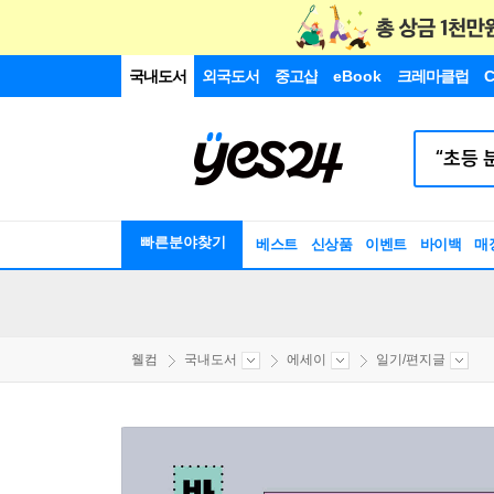
국내도서
외국도서
중고샵
eBook
크레마클럽
C
빠른분야찾기
베스트
신상품
이벤트
바이백
매
웰컴
국내도서
에세이
일기/편지글