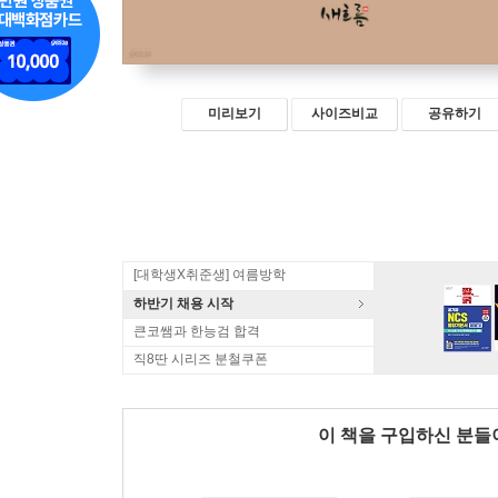
미리보기
사이즈비교
공유하기
[대학생X취준생] 여름방학
하반기 채용 시작
큰코쌤과 한능검 합격
직8딴 시리즈 분철쿠폰
이 책을 구입하신 분