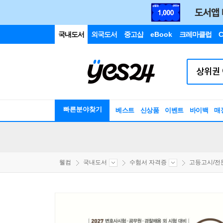
국내도서
외국도서
중고샵
eBook
크레마클럽
C
빠른분야찾기
베스트
신상품
이벤트
바이백
매
웰컴
국내도서
수험서 자격증
고등고시/전