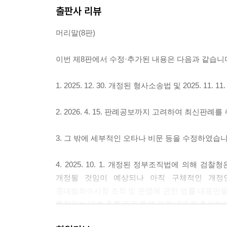
07 소송촉진 등에 관한 특례법 [시행 2025.11.11.] [법률
출판사 리뷰
08 범죄피해자 보호법 [시행 2025.3.21.] [법률 제2043
머리말(8판)
09 법원조직법 [시행 2026.3.12] [법률 제21451호, 20
10 검찰청법 [시행 2022.9.10.] [법률 제18861호, 202
이번 제8판에서 수정·추가된 내용은 다음과 같습니
11 고위공직자범죄수사처 설치 및 운영에 관한 법률 [시행 20
12 형법 [시행 2026.9.13] [법률 제21450호, 2026.3.
1. 2025. 12. 30. 개정된 형사소송법 및 2025
13 중대범죄수사청 조직 및 운영에 관한 법률 [시행 2026.10
14 공소청법 [시행 2026.10.2.] [법률 제21490호, 2026
2. 2026. 4. 15. 판례공보까지 고려하여 최신판례
3. 그 밖에 세부적인 오타나 비문 등을 수정하였습니
4. 2025. 10. 1. 개정된 정부조직법에 의
개정될 것임이 예상되나 아직 구체적인 개정안
중대범죄수사청 조직 및 운영에 관한 법률 내용만
확정되는 대로 추록 등을 통해 관련 내용을 추가하