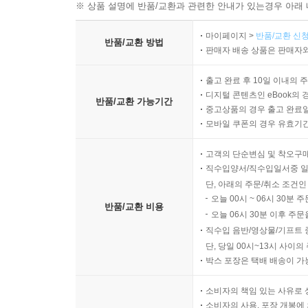
※ 상품 설명에 반품/교환과 관련한 안내가 있는경우 아래 
마이페이지 >
반품/교환 신청
반품/교환 방법
판매자 배송 상품은 판매자와
출고 완료 후 10일 이내의 
디지털 콘텐츠인 eBook의 
반품/교환 가능기간
중고상품의 경우 출고 완료일
모바일 쿠폰의 경우 유효기간(
고객의 단순변심 및 착오구
직수입양서/직수입일서중 일
단, 아래의 주문/취소 조건인
오늘 00시 ~ 06시 30분 
반품/교환 비용
오늘 06시 30분 이후 주문
직수입 음반/영상물/기프트 
단, 당일 00시~13시 사이
박스 포장은 택배 배송이 가
소비자의 책임 있는 사유로 
소비자의 사용, 포장 개봉에 