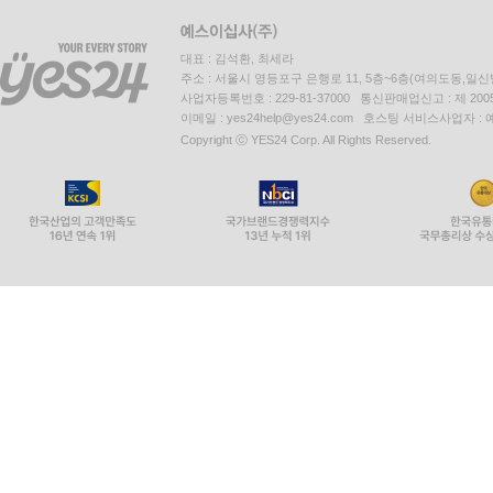
대표 : 김석환, 최세라
주소 : 서울시 영등포구 은행로 11, 5층~6층(여의도동,일신
사업자등록번호 : 229-81-37000 통신판매업신고 : 제 200
이메일 : yes24help@yes24.com 호스팅 서비스사업자 :
Copyright ⓒ YES24 Corp. All Rights Reserved.