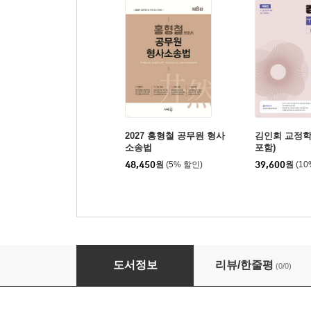
2027 홍형철 공무원 형사
김인회 교정학
소송법
포함)
48,450
원
(5% 할인)
39,600
원
(1
2027 홍형철 형사소송법 조문
도서정보
리뷰/한줄평
(0/0)