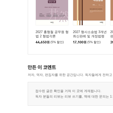
제4장 항고
제4편 특별소송절차
제1장 재심
제2장 비상상고
2027 홍형철 공무원 형
2027 형사소송법 3개년
2
법 2 형법각론
최신판례 및 개정법령
판
제3장 약식절차
44,650
원
(5% 할인)
17,100
원
(5% 할인)
2
제5편 재판의 집행
[부록] 기타주요법령
만든 이 코멘트
저자, 역자, 편집자를 위한 공간입니다. 독자들에게 전하고
01 통신비밀보호법 [시행 2025.8.1] [법률 제20735호, 
02 국민의 형사재판 참여에 관한 법률 [시행 2017.7.26.]
03 즉결심판에 관한 절차법 [시행 2017.7.26.] [법률 제
접수된 글은 확인을 거쳐 이 곳에 게재됩니다.
독자 분들의 리뷰는 리뷰 쓰기를, 책에 대한 문의는 1:
04 형사소송규칙 [시행 2025.9.19] [대법원규칙 제3225
05 형사보상 및 명예회복에 관한 법률 [시행 2023.12.29.
06 소년법 [시행 2021.4.21.] [법률 제17505호, 2020