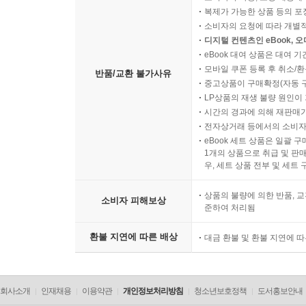
복제가 가능한 상품 등의 포장을 
소비자의 요청에 따라 개별
디지털 컨텐츠인 eBook, 
eBook 대여 상품은 대여 기
모바일 쿠폰 등록 후 취소/환
반품/교환 불가사유
중고상품이 구매확정(자동 
LP상품의 재생 불량 원인이 기
시간의 경과에 의해 재판매가
전자상거래 등에서의 소비자
eBook 세트 상품은 일괄 
1개의 상품으로 취급 및 판매
우, 세트 상품 전부 및 세트
상품의 불량에 의한 반품, 교
소비자 피해보상
준하여 처리됨
환불 지연에 따른 배상
대금 환불 및 환불 지연에 
회사소개
인재채용
이용약관
개인정보처리방침
청소년보호정책
도서홍보안내