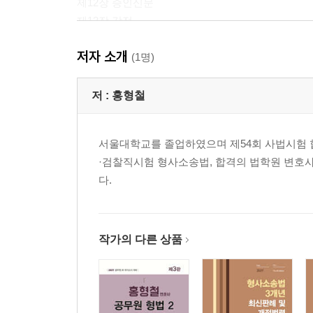
제12장 증인신문
제13장 감정
제14장 통역과 번역
저자 소개
제15장 증거보전
(1명)
제16장 소송비용
저 :
홍형철
제2편 제1심
제1장 수사
서울대학교를 졸업하였으며 제54회 사법시험 합
제2장 공소
·검찰직시험 형사소송법, 합격의 법학원 변호사
제3장 공판
다.
제1절 공판준비와 공판절차
제2절 증거
제3절 공판의 재판
작가의 다른 상품
제3편 상소
제1장 통칙
제2장 항소
제3장 상고