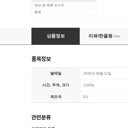
세상 참 예쁜 오드리
룩백
Peter Frampton (피터 프램튼) - Carry The Li
상품정보
리뷰/한줄평
(0/0)
품목정보
발매일
2026년 06월 12일
시간, 무게, 크기
2,000g
제조국
EU
관련분류