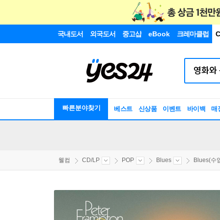
국내도서
외국도서
중고샵
eBook
크레마클럽
C
빠른분야찾기
베스트
신상품
이벤트
바이백
매
웰컴
CD/LP
POP
Blues
Blues(수