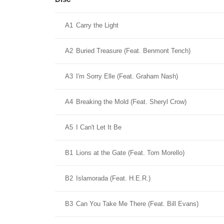
A1
Carry the Light
A2
Buried Treasure (Feat. Benmont Tench)
A3
I'm Sorry Elle (Feat. Graham Nash)
A4
Breaking the Mold (Feat. Sheryl Crow)
A5
I Can't Let It Be
B1
Lions at the Gate (Feat. Tom Morello)
B2
Islamorada (Feat. H.E.R.)
B3
Can You Take Me There (Feat. Bill Evans)