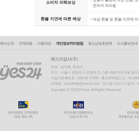
상품의 불량에 의한 반품, 교
소비자 피해보상
준하여 처리됨
환불 지연에 따른 배상
대금 환불 및 환불 지연에 
회사소개
인재채용
이용약관
개인정보처리방침
청소년보호정책
도서홍보안내
대표 : 김석환, 최세라
주소 : 서울시 영등포구 은행로 11, 5층~6층(여의도동,일신
사업자등록번호 : 229-81-37000 통신판매업신고 : 제 200
이메일 : yes24help@yes24.com 호스팅 서비스사업자 :
Copyright ⓒ YES24 Corp. All Rights Reserved.