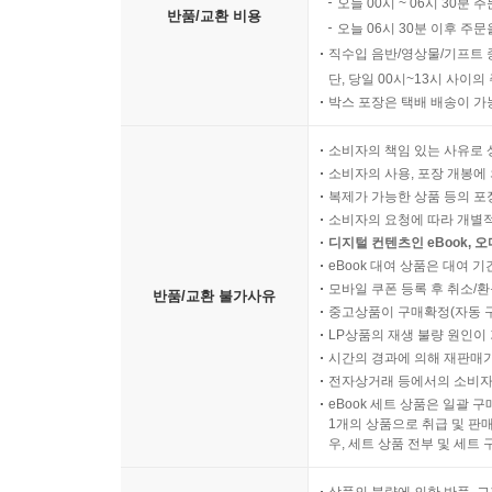
오늘 00시 ~ 06시 30분 
반품/교환 비용
오늘 06시 30분 이후 주문
직수입 음반/영상물/기프트 
단, 당일 00시~13시 사이
박스 포장은 택배 배송이 가
소비자의 책임 있는 사유로 
소비자의 사용, 포장 개봉에 
복제가 가능한 상품 등의 포장을 
소비자의 요청에 따라 개별
디지털 컨텐츠인 eBook, 
eBook 대여 상품은 대여 기
모바일 쿠폰 등록 후 취소/환
반품/교환 불가사유
중고상품이 구매확정(자동 
LP상품의 재생 불량 원인이 기
시간의 경과에 의해 재판매가
전자상거래 등에서의 소비자
eBook 세트 상품은 일괄 
1개의 상품으로 취급 및 판매
우, 세트 상품 전부 및 세트