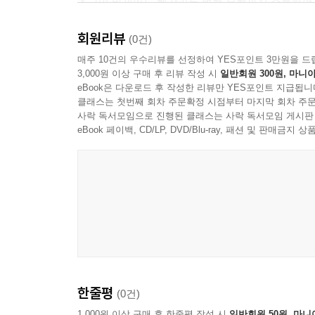
조금만 바뀌어도 헷갈리는 변형 유형까지 수록하여
회원리뷰
4. 단원별 유형 평가북 제공
(0건)
본책의 발전 유형에 대한 성취도를 확인!
매주 10건의 우수리뷰를 선정하여 YES포인트 3만원을 드
3,000원 이상 구매 후 리뷰 작성 시
일반회원 300원, 마니아
eBook은 다운로드 후 작성한 리뷰만 YES포인트 지급됩니
클래스는 첫번째 회차 주문확정 시점부터 마지막 회차 주문
사락 독서모임으로 진행된 클래스는 사락 독서모임 게시판
eBook 페이백, CD/LP, DVD/Blu-ray, 패션 및 판매금
한줄평
(0건)
1,000원 이상 구매 후 한줄평 작성 시
일반회원 50원, 마니