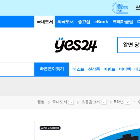
국내도서
외국도서
중고샵
eBook
크레마클럽
C
빠른분야찾기
베스트
신상품
이벤트
바이백
매
웰컴
국내도서
초등참고서
5학년