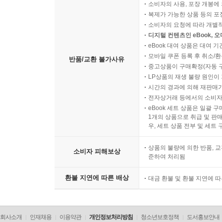
소비자의 사용, 포장 개봉에 
복제가 가능한 상품 등의 포장을 
소비자의 요청에 따라 개별
디지털 컨텐츠인 eBook, 
eBook 대여 상품은 대여 기
모바일 쿠폰 등록 후 취소/환
반품/교환 불가사유
중고상품이 구매확정(자동 
LP상품의 재생 불량 원인이 기
시간의 경과에 의해 재판매가
전자상거래 등에서의 소비자
eBook 세트 상품은 일괄 
1개의 상품으로 취급 및 판매
우, 세트 상품 전부 및 세트
상품의 불량에 의한 반품, 교
소비자 피해보상
준하여 처리됨
환불 지연에 따른 배상
대금 환불 및 환불 지연에 
회사소개
인재채용
이용약관
개인정보처리방침
청소년보호정책
도서홍보안내