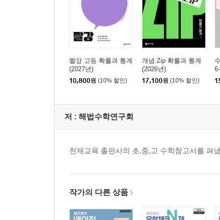
짤강 고등 확률과 통계
개념.Zip 확률과 통계
(2027년)
(2026년)
6
10,800
원
(10% 할인)
17,100
원
(10% 할인)
1
저 :
해법수학연구회
천재교육 출판사의 초,중,고 수학참고서를 펴냈
작가의 다른 상품