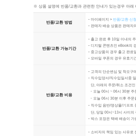
※ 상품 설명에 반품/교환과 관련한 안내가 있는경우 아래 
마이페이지 >
반품/교환 신청
반품/교환 방법
판매자 배송 상품은 판매자와
출고 완료 후 10일 이내의 
디지털 콘텐츠인 eBook의 
반품/교환 가능기간
중고상품의 경우 출고 완료일
모바일 쿠폰의 경우 유효기간(
고객의 단순변심 및 착오구
직수입양서/직수입일서중 일
단, 아래의 주문/취소 조건인
오늘 00시 ~ 06시 30분 
반품/교환 비용
오늘 06시 30분 이후 주문
직수입 음반/영상물/기프트 
단, 당일 00시~13시 사이
박스 포장은 택배 배송이 가
소비자의 책임 있는 사유로 