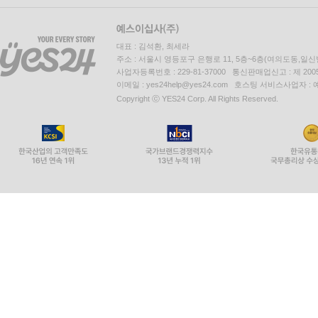
대표 : 김석환, 최세라
주소 : 서울시 영등포구 은행로 11, 5층~6층(여의도동,일신
사업자등록번호 : 229-81-37000 통신판매업신고 : 제 200
이메일 : yes24help@yes24.com 호스팅 서비스사업자 :
Copyright ⓒ YES24 Corp. All Rights Reserved.