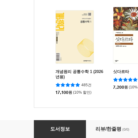
개념원리 공통수학 1 (2026
싯다르타
년용)
485건
7,200
원
(10%
17,100
원
(10% 할인)
수학의 힘 베타 유형 초등 수학 5-2 (2026년)
도서정보
리뷰/한줄평
(0/0)