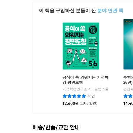
이 책을 구입하신 분들이 산
분야 연관 책
공식이 쏙 외워지는 기적특
수학의
강 평면도형
26년)
기적학습연구소 저
길벗스쿨
편집부
|
36건
12,600
원
(10% 할인)
14,4
배송/반품/교환 안내