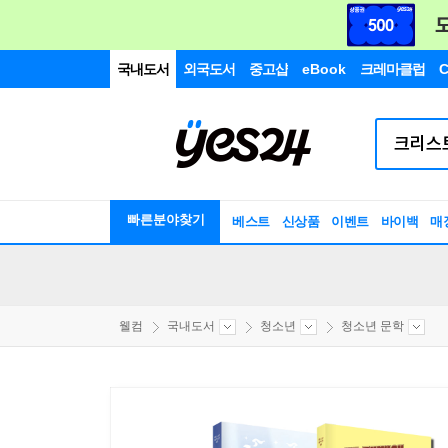
국내도서
외국도서
중고샵
eBook
크레마클럽
C
빠른분야찾기
베스트
신상품
이벤트
바이백
매
웰컴
국내도서
청소년
청소년 문학