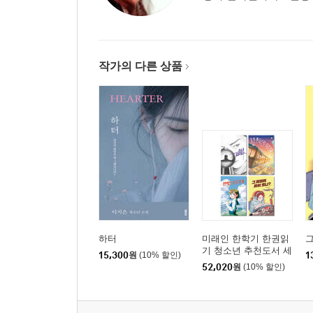
작가의 다른 상품
하터
미래인 한학기 한권읽
그
기 청소년 추천도서 세
15,300
원
(10% 할인)
1
트
52,020
원
(10% 할인)