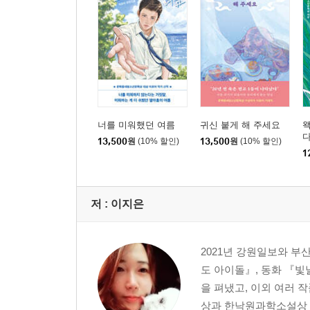
너를 미워했던 여름
귀신 붙게 해 주세요
13,500
원
(10% 할인)
13,500
원
(10% 할인)
1
저 :
이지은
2021년 강원일보와 부
도 아이돌』, 동화 『빛
을 펴냈고, 이외 여러
상과 한낙원과학소설상 