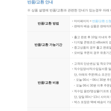
반품/교환 안내
※ 상품 설명에 반품/교환과 관련한 안내가 있는경우 아래 
마이페이지 >
반품/교환 신청
반품/교환 방법
판매자 배송 상품은 판매자와
출고 완료 후 10일 이내의 
디지털 콘텐츠인 eBook의 
반품/교환 가능기간
중고상품의 경우 출고 완료일
모바일 쿠폰의 경우 유효기간(
고객의 단순변심 및 착오구
직수입양서/직수입일서중 일
단, 아래의 주문/취소 조건인
오늘 00시 ~ 06시 30분 
반품/교환 비용
오늘 06시 30분 이후 주문
직수입 음반/영상물/기프트 
단, 당일 00시~13시 사이
박스 포장은 택배 배송이 가