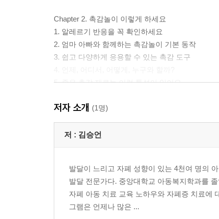
Chapter 2. 촉감놀이 이렇게 하세요
1. 알레르기 반응을 꼭 확인하세요
2. 엄마 아빠와 함께하는 촉감놀이 기본 동작
3. 쉽고 다양하게 응용할 수 있는 촉감 도구
4. 언제, 어디서, 어떻게, 누구와 할까?
5. 좋은 촉감 재료는 이런 특성이 있어요
6. 촉감놀이에는 단계가 있어요
저자 소개
7. 우리 아이 반응에 따라 달라지는 촉감놀이
(1명)
8. 엄두가 안 나는 엄마 아빠를 위한 촉감놀이 시작
저 :
김승언
Chapter 3. 촉감놀이 이런 게 궁금해요
1. 아이가 촉감놀이를 하기 싫어하는데 어떻게 하죠
발달이 느리고 자폐 성향이 있는 4천여 명의 아
2. 아이가 촉감 재료를 자꾸 입에 넣어요
발달 전문가다. 중앙대학교 아동복지학과를 졸업한
3. 아이가 시작하자마자 닦아 달라고 하는데, 원하는
자폐 아동 치료 교육 노하우와 자폐증 치료에 
4. 자기가 하고 싶은 방법으로만 반복해요. 하고 싶
그램은 언제나 많은 ...