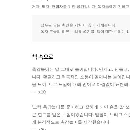
두부와 국수와 케첩과 마요네즈 | 죠리퐁과 생크림
저자, 역자, 편집자를 위한 공간입니다. 독자들에게 전하고
8. 먹지 말고 촉감놀이
미역과 파래 | 다시마 | 건빵 | 도토리묵과 청포묵 | 
완두콩(깍지콩)과 옥수수 | 소금 | 레몬과 오렌지 | 양
접수된 글은 확인을 거쳐 이 곳에 게재됩니다.
애호박과 가지 | 천사채 | 얼음 | 달걀 | 감자와 고구
독자 분들의 리뷰는 리뷰 쓰기를, 책에 대한 문의는 1:
9. 자연과 촉감놀이
바다의 젖은 모래 | 갯벌의 걸쭉한 진흙 | 흙과 함께 |
여름에는 계곡 | 주꾸미와 낙지 | 미꾸라지
책 속으로
10. 기타 놀이
화장솜 | 폼클레이 | 플레이콘 | 코인티슈 | 쉐이빙폼
촉감놀이는 말 그대로 놀이입니다. 만지고, 만들고
니다. 활달하고 적극적인 소통이 일어나는 놀이입니다
나오며
을 느끼고, 그 느낌에 대해 언어로 아낌없이 표현해
참고 문헌
--- p.10
‘그럼 촉감놀이를 좋아하고 잘하게 되면 손을 잘 쓰
큰 힌트를 얻은 느낌이었습니다. 발달이 느리고 소
게 본격적으로 촉감놀이를 시작했습니다
--- p.20