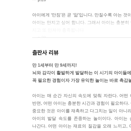
아이에게 ‘만짐’은 곧 ‘앎’입니다. 만질수록 아는 
아이는 만지고 싶어 합니다. 그래서 아이는 충분히 
지고 또 만져야 충족됩니다
--- p.28
출판사 리뷰
이 책에 나오는 촉감놀이 재료 76가지는 되도록 일
촉해 본 경험이 있을 가능성이 높다는 뜻입니다. 접
만 1세부터 만 9세까지!
기를 일으키는 항원을 잘 숙지해 두었다가 이상을 
뇌와 감각이 활발하게 발달하는 이 시기의 아이들
--- p.32
꼭 필요한 경험이자 가장 유익한 놀이는 바로 촉감
아이가 욕실이나 베란다에서 자꾸 물을 틀려고만 하
아이는 매 순간 자신의 속도에 맞춰 자란다. 어떤 
방을 선정합니다. 이 방에 촉감놀이용 매트나 비닐 
반면, 어떤 아이는 충분한 시간과 경험이 필요하다.
니다. 깔개는 ‘대형 비닐 덮개’ 또는 ‘바닥 깔개 비
중요한 것은 아이를 재촉하고 다그치는 일이 아니라
--- p.42
아이의 발달 속도를 존중하는 놀이이다. 아이는 
나간다. 어떤 아이는 재료의 질감을 오래 느끼고,
요점은 오늘, 지금 이 순간 아이가 보이는 반응을 