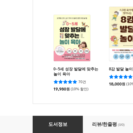
0~5세 성장 발달에 맞추는
8감 발달 놀이
놀이 육아
70건
18,000
원
(10
19,980
원
(10% 할인)
만질수록 똑똑해지는 촉감놀이
도서정보
리뷰/한줄평
(0/0)