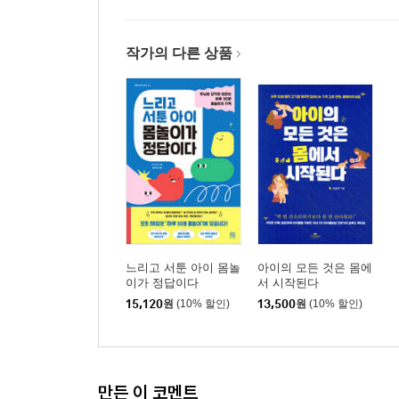
Chapter 4. 만질수록 똑똑해지는 촉감놀이 76가지
1. 만질수록 똑똑해지는 촉감놀이 76가지 사용 설
2. 포슬포슬 가루야
작가의 다른 상품
밀가루 | 전분 | 빵가루 | 쌀가루와 찹쌀가루 | 황토가
미숫가루 | 짜장가루 | 커피가루
3. 길쭉길쭉 면이네
국수(소면) | 라면 | 당면(일반당면, 납작당면) | 파
4. 끈적끈적 손에 붙었어
물풀과 휴지 | 물풀과 스파게티면 | 물풀과 쌀 | 물풀과
물엿과 밀가루 | 밥 | 흑설탕 | 마시멜로 | 라이스페
5. 끈적하고 묵직하네
물과 지점토 | 물과 옹기토(찰흙) | 밀가루 반죽 | 삶은
느리고 서툰 아이 몸놀
아이의 모든 것은 몸에
곤약과 밀가루 | 국수와 밀가루와 전분 | 가래떡과 
이가 정답이다
서 시작된다
15,120
원
(10% 할인)
13,500
원
(10% 할인)
6. 미끌미끌 미끄덩이
젤리베프 | 생크림 | 알로에 | 수정토 | 슬라임 | 거
7. 섞으니 재미나
생크림과 밀가루와 비닐 | 당면과 식용유와 전분과 물
만든 이 코멘트