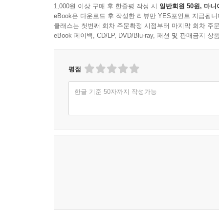
--- p.123
1,000원 이상 구매 후 한줄평 작성 시
일반회원 50원, 마니
eBook은 다운로드 후 작성한 리뷰만 YES포인트 지급됩니
클래스는 첫번째 회차 주문확정 시점부터 마지막 회차 주문
양손을 모아서 재료를 최대한 크게 크게 만들기 놀이
eBook 페이백, CD/LP, DVD/Blu-ray, 패션 및 판매금
대단하다. 엄청 크다.”고 격려해 주세요. 소근육이
크다, 묵직하다’ 등의 언어 이해력이 좋아집니다.
--- p.166
평점
촉감놀이하면서 자연스럽게 여기저기 흘린 물을 닦
한글 기준 50자까지 작성가능
환경을 본인이 해결하게 됩니다. 적절한 상황 판단이
--- p.232