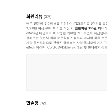
이 책의 효율적인 활용법을 설명하고, 76가지 재
빵가루와 물을 섞어서 모양을 만듭니다. 평소에 아
아이를 이해하는 또 하나의 언어, 촉감
놀이를 하세요. 먹는 시늉을 하면서 “아~ 맛있다. 
회원리뷰
(0건)
상상력이 좋아집니다. 역할 놀이, 상상 놀이가 가능
매주 10건의 우수리뷰를 선정하여 YES포인트 3만원을 드
아이는 세상을 손으로 만난다. 부드러운 것과 거친 
--- p.83
3,000원 이상 구매 후 리뷰 작성 시
일반회원 300원, 마니아
만지고, 누르고, 주무르고, 뭉치는 경험은 단순
eBook은 다운로드 후 작성한 리뷰만 YES포인트 지급됩니
아이에게 세상을 감각하고 이해하는 망원경이자 현미
클래스는 첫번째 회차 주문확정 시점부터 마지막 회차 주문
촉감놀이를 하고 나서 아이에게 “엄마 손 좀 닦아 주
사락 독서모임으로 진행된 클래스는 사락 독서모임 게시판
세밀하게 들여다보게 해 주기 때문이다.
적으로 성숙해지는 과정이 됩니다.
eBook 페이백, CD/LP, DVD/Blu-ray, 패션 및 판매금
『만질수록 똑똑해지는 촉감놀이』에는 6천여 명
--- p.93
고스란히 녹아 있다. 특히 이번 개정판에는 셋째를 
키우는 부모이자 전문가의 시선으로 촉감놀이가 지닌
물풀 묻은 손을 함께 맞대며 “우리 파이팅하자. 아
니다. 사회의 일원으로서 소속감을 느끼고 안정감을
그래서 『만질수록 똑똑해지는 촉감놀이』는 부모
--- p.113
좋아하는지, 무엇을 어려워하는지, 어떤 속도로 성
낯선 세상으로 이끄는 지도이자 나침반이다.
놀이를 마치고 아이에게 오늘 촉감놀이 중에 잘했던 
아이의 손에서 시작된 작은 탐험이 부모의 따뜻한 
심히 잘 놀아서 최고였어. 고마워. 사랑해.” 칭찬
동반자가 되어 줄 것이다.
한줄평
자발적인 촉감놀이로 소근육 발달이 더욱 촉진됩니
(0건)