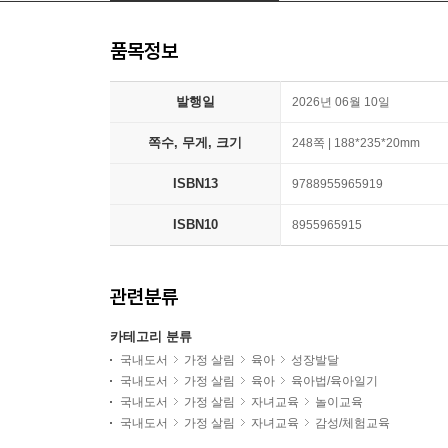
품목정보
발행일
2026년 06월 10일
쪽수, 무게, 크기
248쪽 | 188*235*20mm
ISBN13
9788955965919
ISBN10
8955965915
관련분류
카테고리 분류
국내도서
가정 살림
육아
성장발달
국내도서
가정 살림
육아
육아법/육아일기
국내도서
가정 살림
자녀교육
놀이교육
국내도서
가정 살림
자녀교육
감성/체험교육