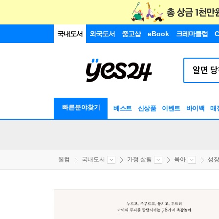
국내도서
외국도서
중고샵
eBook
크레마클럽
C
빠른분야찾기
베스트
신상품
이벤트
바이백
매
웰컴
국내도서
가정 살림
육아
성