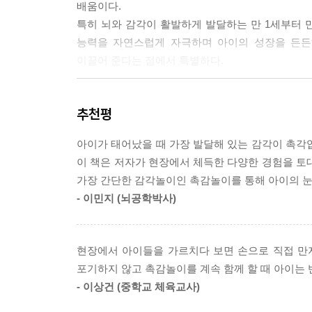
배움이다.
서, 잘 놀고 있다면 과정에 깊이를 더하는 것에서 
특히 뇌와 감각이 활발하게 발달하는 만 1세부터 
한 가지 확실한 것이 있어요. 어떤 유형의 아이든 
능력을 자연스럽게 자극하며 아이의 성장을 든든
손 가득 재료를 움켜쥐게 되고, 잘하던 아이가 스스
이끌어 준다는 점에서 특별하다.
--- p.58
아이에게는 촉감놀이, 부모에게는 촉감교육
너무 완벽하게 하려고 애쓰지 마세요. 집에서 엄마
추천평
도움을 받아도 됩니다. 방문 수업 선생님을 통해 배
이 책은 크게 두 부분, 즉 아이와 함께하는 촉감놀
다. 주말에 가족과 황톳길을 걸어도 됩니다.
아이가 태어났을 때 가장 발달해 있는 감각이 촉각
어떤 방법이든 상관없습니다. 아이가 손으로 만지고,
이 책은 저자가 현장에서 체득한 다양한 경험을 토
◆ 1부. 내 아이를 금손으로 만드는 촉감놀이
리니까요.
가장 간단한 감각놀이인 촉감놀이를 통해 아이의 눈
아이에게 촉감놀이가 필요한 이유를 살펴보고, 아이
--- p.63
- 이민지 (뇌공학박사)
◆ 2부. 촉감놀이 이렇게 하세요
아이와 촉감놀이를 하기 전에 미리 알아두어야 할 것
촉감놀이는 ‘놀이’하기 위해 합니다. 부모나 함께하
이를 돕는 다양한 도구들, 촉감놀이를 하기 좋은 
다. 함께해야 놀이가 됩니다. 놀이는 아이 발달에 
현장에서 아이들을 가르치다 보면 손으로 직접 만
◆ 3부. 촉감놀이 이런 게 궁금해요
함께한다는 것은 새로운 것, 낯선 것, 어려운 것, 
포기하지 않고 촉감놀이를 계속 함께 할 때 아이는
아이와 함께 촉감놀이를 하면서 겪게 되는 다양한 
것들을 받아들이면서 아이는 자신의 능력을 키우고 
- 이상건 (중학교 체육교사)
◆ 4부. 만질수록 똑똑해지는 촉감놀이 76가지
--- p.71