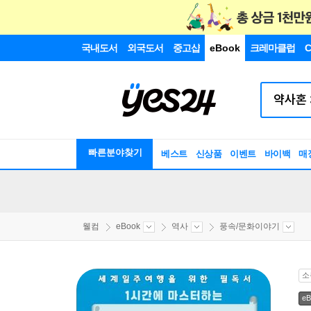
국내도서
외국도서
중고샵
eBook
크레마클럽
C
빠른분야찾기
베스트
신상품
이벤트
바이백
매
웰컴
eBook
역사
풍속/문화이야기
소
eB