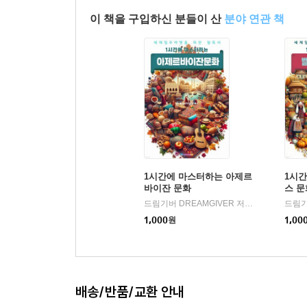
이 책을 구입하신 분들이 산
분야 연관 책
1시간에 마스터하는 아제르
1시
바이잔 문화
스 문
드림기버 DREAMGIVER 저
플레이월드주
|
1,000
원
1,00
배송/반품/교환 안내