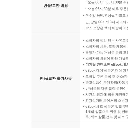
오늘 00시 ~ 06시 30분 
반품/교환 비용
오늘 06시 30분 이후 주문
직수입 음반/영상물/기프트 
단, 당일 00시~13시 사이
박스 포장은 택배 배송이 가
소비자의 책임 있는 사유로 
소비자의 사용, 포장 개봉에 
복제가 가능한 상품 등의 포장을 
소비자의 요청에 따라 개별
디지털 컨텐츠인 eBook, 
eBook 대여 상품은 대여 기
모바일 쿠폰 등록 후 취소/환
반품/교환 불가사유
중고상품이 구매확정(자동 
LP상품의 재생 불량 원인이 기
시간의 경과에 의해 재판매가
전자상거래 등에서의 소비자
eBook 세트 상품은 일괄 
1개의 상품으로 취급 및 판매
우, 세트 상품 전부 및 세트