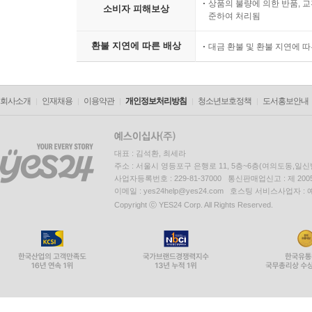
상품의 불량에 의한 반품, 교
소비자 피해보상
준하여 처리됨
환불 지연에 따른 배상
대금 환불 및 환불 지연에 
회사소개
인재채용
이용약관
개인정보처리방침
청소년보호정책
도서홍보안내
대표 : 김석환, 최세라
주소 : 서울시 영등포구 은행로 11, 5층~6층(여의도동,일신
사업자등록번호 : 229-81-37000 통신판매업신고 : 제 200
이메일 : yes24help@yes24.com 호스팅 서비스사업자 :
Copyright ⓒ YES24 Corp. All Rights Reserved.