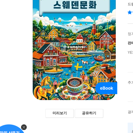
드림
정
판
Y
추
결
미리보기
공유하기